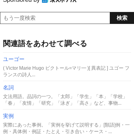
関連語をあわせて調べる
ユーゴー
( Victor Marie Hugo ビクトール=マリ━ )[ 異表記 ] ユゴー フ
ランスの詩人...
名詞
文法用語。品詞の一つ。「太郎」「学生」「本」「学校」
「春」「友情」「研究」「泳ぎ」「高さ」など、事物...
実例
実際にあった事例。「実例を挙げて説明する」[類語]例・一
例・具体例・例証・たとえ・引き合い・ケース・...