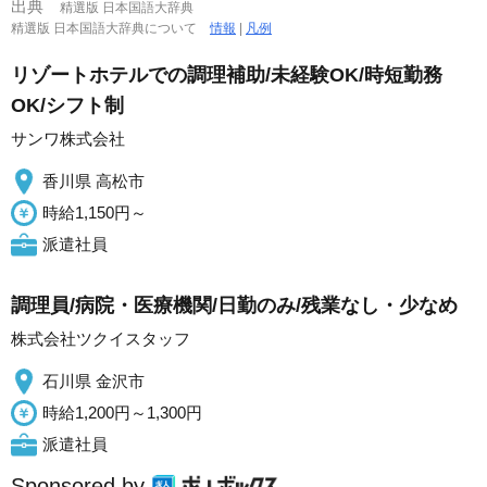
出典
精選版 日本国語大辞典
精選版 日本国語大辞典について
情報
|
凡例
リゾートホテルでの調理補助/未経験OK/時短勤務
OK/シフト制
サンワ株式会社
香川県 高松市
時給1,150円～
派遣社員
調理員/病院・医療機関/日勤のみ/残業なし・少なめ
株式会社ツクイスタッフ
石川県 金沢市
時給1,200円～1,300円
派遣社員
Sponsored by