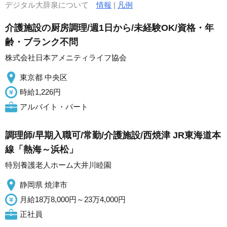
デジタル大辞泉について
情報
|
凡例
介護施設の厨房調理/週1日から/未経験OK/資格・年
齢・ブランク不問
株式会社日本アメニティライフ協会
東京都 中央区
時給1,226円
アルバイト・パート
調理師/早期入職可/常勤/介護施設/西焼津 JR東海道本
線「熱海～浜松」
特別養護老人ホーム大井川睦園
静岡県 焼津市
月給18万8,000円～23万4,000円
正社員