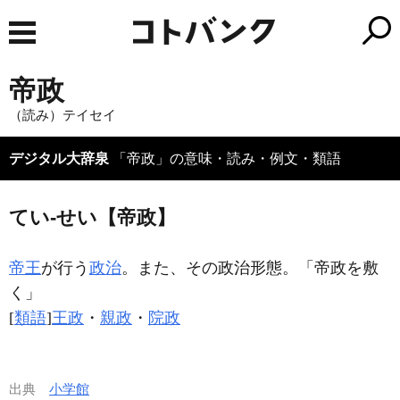
帝政
（読み）テイセイ
デジタル大辞泉
「帝政」の意味・読み・例文・類語
てい‐せい【帝政】
帝王
が行う
政治
。また、その政治形態。「
帝政
を敷
く」
[
類語
]
王政
・
親政
・
院政
出典
小学館