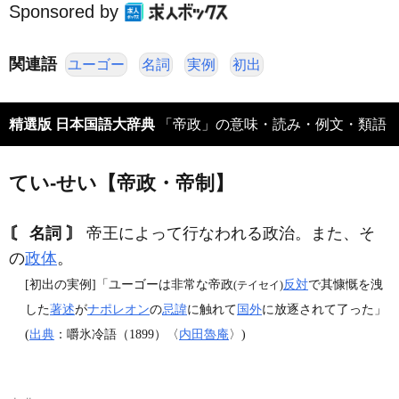
Sponsored by
関連語
ユーゴー
名詞
実例
初出
精選版 日本国語大辞典
「帝政」の意味・読み・例文・類語
てい‐せい【帝政・帝制】
〘 名詞 〙
帝王によって行なわれる政治。また、そ
の
政体
。
[初出の実例]「ユーゴーは非常な帝政
反対
で其慷慨を洩
(テイセイ)
した
著述
が
ナポレオン
の
忌諱
に触れて
国外
に放逐されて了った」
(
出典
：嚼氷冷語（1899）〈
内田魯庵
〉)