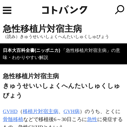
急性移植片対宿主病
（読み）きゅうせいいしょくへんたいしゅくしゅびょう
日本大百科全書(ニッポニカ)
「急性移植片対宿主病」の意
味・わかりやすい解説
急性移植片対宿主病
きゅうせいいしょくへんたいしゅくしゅ
びょう
GVHD
（
移植片対宿主病
、
GVH病
）のうち、とくに
骨髄移植
などで移植後6～30日ころに
急性
に発症する