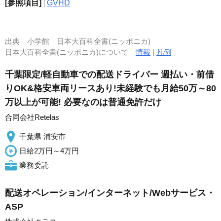
[参照項目]
|
GVHD
出典
小学館 日本大百科全書(ニッポニカ)
日本大百科全書(ニッポニカ)について
情報
|
凡例
千葉限定/軽自動車での配送ドライバー 週払い・前借
りOK&格安車両リースあり!未経験でも月給50万～80
万以上が可能! 必要なのは普通免許だけ
合同会社Retelas
千葉県 浦安市
日給2万円～4万円
業務委託
配送オペレーション/インターネット/Webサービス・
ASP