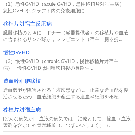
（1）急性GVHD（acute GVHD，急性移植片対宿主病）
急性GVHDはグラフト内の免疫細胞に...
移植片対宿主反応病
臓器移植のときに，ドナー（臓器提供者）の移植片や血液
に含まれるリンパ球が，レシピエント（宿主＝臓器提...
慢性GVHD
（2）慢性GVHD（chronic GVHD，慢性移植片対宿主
病） 慢性GVHDは同種移植後の長期生...
造血幹細胞移植
造血機能が障害される血液疾患などに、正常な造血能を復
活させるため、血液細胞を産生する造血幹細胞を移植...
移植片対宿主病
[どんな病気か] 血液の病気では、治療として、輸血（血液
製剤を含む）や骨髄移植（こつずいいしょく）（...