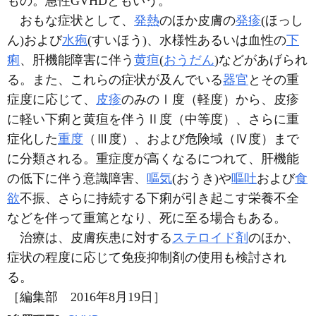
もの。急性GVHDともいう。
おもな症状として、
発熱
のほか皮膚の
発疹
(ほっし
ん)および
水疱
(すいほう)、水様性あるいは血性の
下
痢
、肝機能障害に伴う
黄疸
(
おうだん
)などがあげられ
る。また、これらの症状が及んでいる
器官
とその重
症度に応じて、
皮疹
のみのⅠ度（軽度）から、皮疹
に軽い下痢と黄疸を伴うⅡ度（中等度）、さらに重
症化した
重度
（Ⅲ度）、および危険域（Ⅳ度）まで
に分類される。重症度が高くなるにつれて、肝機能
の低下に伴う意識障害、
嘔気
(おうき)や
嘔吐
および
食
欲
不振、さらに持続する下痢が引き起こす栄養不全
などを伴って重篤となり、死に至る場合もある。
治療は、皮膚疾患に対する
ステロイド剤
のほか、
症状の程度に応じて免疫抑制剤の使用も検討され
る。
［編集部 2016年8月19日］