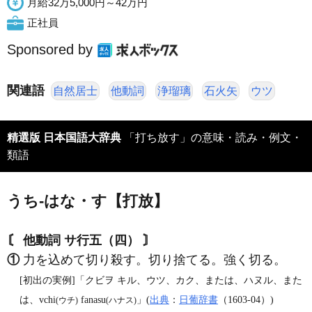
月給32万5,000円～42万円
正社員
Sponsored by
関連語
自然居士
他動詞
浄瑠璃
石火矢
ウツ
精選版 日本国語大辞典
「打ち放す」の意味・読み・例文・
類語
うち‐はな・す【打放】
〘 他動詞 サ行五（四） 〙
①
力を込めて切り殺す。切り捨てる。強く切る。
[初出の実例]「クビヲ キル、ウツ、カク、または、ハヌル、また
は、vchi
fanasu
」(
出典
：
日葡辞書
（1603‐04）)
(ウチ)
(ハナス)