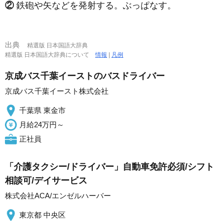
②
鉄砲や矢などを発射する。ぶっぱなす。
出典
精選版 日本国語大辞典
精選版 日本国語大辞典について
情報
|
凡例
京成バス千葉イーストのバスドライバー
京成バス千葉イースト株式会社
千葉県 東金市
月給24万円～
正社員
「介護タクシー/ドライバー」自動車免許必須/シフト
相談可/デイサービス
株式会社ACA/エンゼルハーバー
東京都 中央区