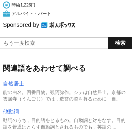
時給1,226円
アルバイト・パート
Sponsored by
関連語をあわせて調べる
自然居士
能の曲名。四番目物。観阿弥作。シテは自然居士。京都の
雲居寺（うんごじ）では，造営の資を募るために，自...
他動詞
動詞のうち，目的語をとるもの。自動詞と対をなす。目的
語を普通はとらず自動詞とされるものでも，英語の ...