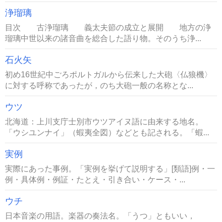
浄瑠璃
目次 古浄瑠璃 義太夫節の成立と展開 地方の浄
瑠璃中世以来の諸音曲を総合した語り物。そのうち浄...
石火矢
初め16世紀中ごろポルトガルから伝来した大砲〈仏狼機〉
に対する呼称であったが，のち大砲一般の名称とな...
ウツ
北海道：上川支庁士別市ウツアイヌ語に由来する地名。
「ウシユンナイ」（蝦夷全図）などとも記される。「蝦...
実例
実際にあった事例。「実例を挙げて説明する」[類語]例・一
例・具体例・例証・たとえ・引き合い・ケース・...
ウチ
日本音楽の用語。楽器の奏法名。「うつ」ともいい，