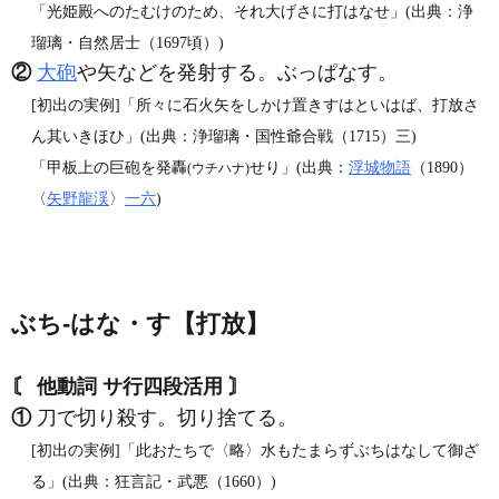
「光姫殿へのたむけのため、それ大げさに打はなせ」(出典：浄
瑠璃・自然居士（1697頃）)
②
大砲
や矢などを発射する。ぶっぱなす。
[初出の実例]「所々に石火矢をしかけ置きすはといはば、打放さ
ん其いきほひ」(出典：浄瑠璃・国性爺合戦（1715）三)
「甲板上の巨砲を発轟
せり」(出典：
浮城物語
（1890）
(ウチハナ)
〈
矢野龍渓
〉
一六
)
ぶち‐はな・す【打放】
〘 他動詞 サ行四段活用 〙
①
刀で切り殺す。切り捨てる。
[初出の実例]「此おたちで〈略〉水もたまらずぶちはなして御ざ
る」(出典：狂言記・武悪（1660）)