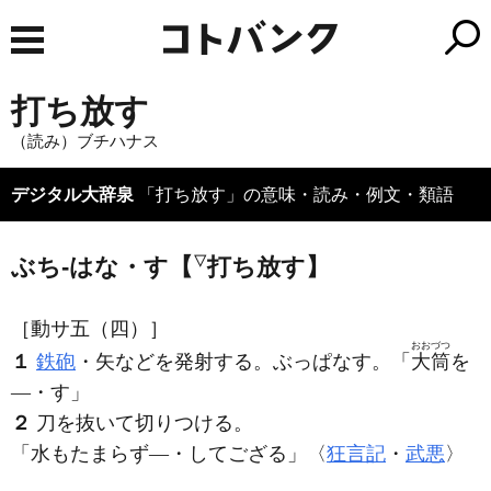
打ち放す
（読み）ブチハナス
デジタル大辞泉
「打ち放す」の意味・読み・例文・類語
ぶち‐はな・す【
▽
打ち放す】
［動サ五（四）］
おおづつ
１
鉄砲
・矢などを発射する。ぶっぱなす。「
大筒
を
―・す」
２
刀を抜いて切りつける。
「水もたまらず―・してござる」〈
狂言記
・
武悪
〉