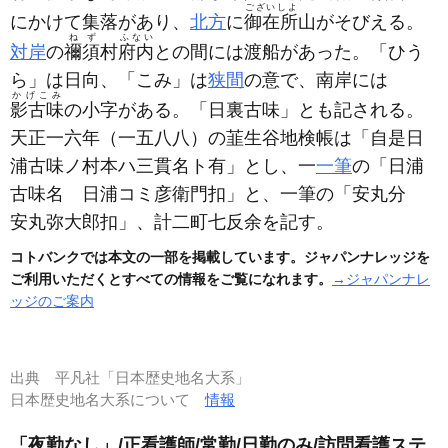
ございしよ
にかけて集落があり、
北方
に
御在所
山がそびえる。
ねず
ふない
対岸
の
禰須
村
府内
との間には渡船があった。「ひう
ら」は日向、「こみ」は
狭間
の意で、南岸には
かげこみ
影古味
の小字がある。「日裏古味」とも記される。
天正一六年
（一五八八）
の韮生谷地検帳は「自是日
浦古味ノ村本ハ三貫名ト有」とし、一
一筆
の「日浦
古味名 日浦コミ彦衛門扣」と、一筆の「安丸分
安丸弥大郎扣」、計二町七反余を記す。
コトバンクでは本文の一部を掲載しています。ジャパンナレッジを
ご利用いただくとすべての情報をご覧になれます。
→ジャパンナレ
ッジのご案内
出典
平凡社「日本歴史地名大系」
日本歴史地名大系について
情報
「夜勤なし」/正看護師/常勤/日勤のみ/訪問看護ステ