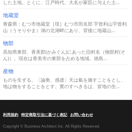
した土地。とくに、江戸時代、大名が家臣に与えた土...
地蔵堂
青森県：むつ市地蔵堂［現］むつ市田名部 宇曾利山宇曾利
山（うそりやま）湖の北湖畔にあり、背後に地蔵山...
物部
高知県東部、香美郡(かみぐん)にあった旧村名（物部村(そ
ん)）。現在は香美市の東部を占める地域。徳島...
産物
ものを生ずる。〔論衡、感虚〕天は氣を施すことをとし、
地は物をすることをとす。實のすべきるは、皆地の生...
利用規約
特定商取引法に基づく表記
お問い合わせ
Copyright © Business Architect Inc. All Rights Reserved.