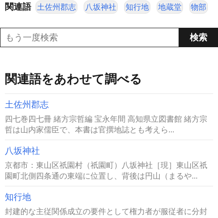
関連語
土佐州郡志
八坂神社
知行地
地蔵堂
物部
関連語をあわせて調べる
土佐州郡志
四七巻四七冊 緒方宗哲編 宝永年間 高知県立図書館 緒方宗
哲は山内家儒臣で、本書は官撰地誌とも考えら...
八坂神社
京都市：東山区祇園村（祇園町）八坂神社［現］東山区祇
園町北側四条通の東端に位置し、背後は円山（まるや...
知行地
封建的な主従関係成立の要件として権力者が服従者に分封