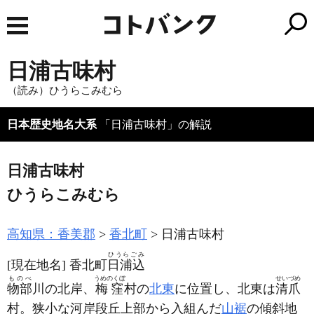
日浦古味村
（読み）ひうらこみむら
日本歴史地名大系
「日浦古味村」の解説
日浦古味村
ひうらこみむら
高知県：香美郡
香北町
日浦古味村
ひうらごみ
[現在地名]
香北町
日浦込
ものべ
うめのくぼ
せいづめ
物部
川の北岸、
梅窪
村の
北東
に位置し、北東は
清爪
村。狭小な河岸段丘上部から入組んだ
山裾
の傾斜地