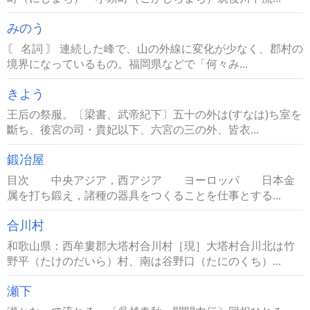
みのう
〘 名詞 〙 連続した峰で、山の外線に変化が少なく、郡村の
境界になっているもの。福岡県などで「何々み...
きよう
王后の祭服。〔梁書、武帝紀下〕五十の外は(すなは)ち室を
斷ち、後宮の司・貴妃以下、六宮の三の外、皆衣...
鍛冶屋
目次 中央アジア，西アジア ヨーロッパ 日本金
属を打ち鍛え，諸種の器具をつくることを仕事とする...
合川村
和歌山県：西牟婁郡大塔村合川村［現］大塔村合川北は竹
野平（たけのだいら）村、南は谷野口（たにのくち）...
瀬下