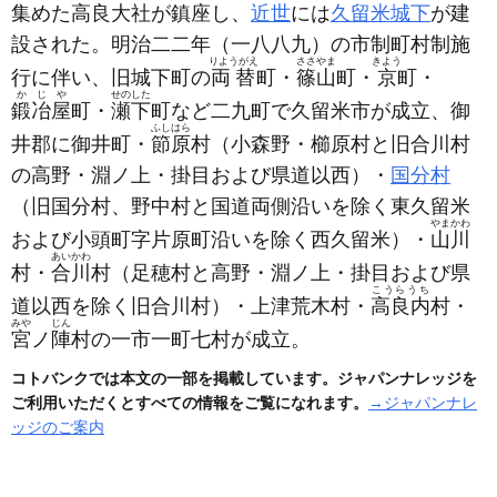
集めた高良大社が鎮座し、
近世
には
久留米城下
が建
設された。明治二二年
（一八八九）
の市制町村制施
りようがえ
ささやま
きよう
行に伴い、旧城下町の
両替
町・
篠山
町・
京
町・
かじや
せのした
鍛冶屋
町・
瀬下
町など二九町で久留米市が成立、御
ふしはら
井郡に御井町・
節原
村
（小森野・櫛原村と旧合川村
の高野・淵ノ上・掛目および県道以西）
・
国分村
（旧国分村、野中村と国道両側沿いを除く東久留米
やまかわ
および小頭町字片原町沿いを除く西久留米）
・
山川
あいかわ
村・
合川
村
（足穂村と高野・淵ノ上・掛目および県
こうらうち
道以西を除く旧合川村）
・上津荒木村・
高良内
村・
みや
じん
宮
ノ
陣
村の一市一町七村が成立。
コトバンクでは本文の一部を掲載しています。ジャパンナレッジを
ご利用いただくとすべての情報をご覧になれます。
→ジャパンナレ
ッジのご案内