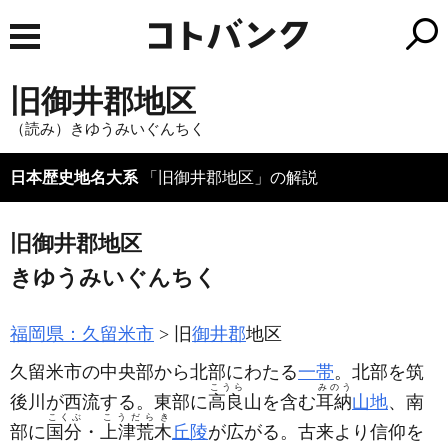
旧御井郡地区
（読み）きゆうみいぐんちく
日本歴史地名大系
「旧御井郡地区」の解説
旧御井郡地区
きゆうみいぐんちく
福岡県：久留米市
旧
御井郡
地区
久留米市の中央部から北部にわたる
一帯
。北部を筑
こうら
みのう
後川が西流する。東部に
高良
山を含む
耳納
山地
、南
こくぶ
こうだらき
部に
国分
・
上津荒木
丘陵
が広がる。古来より信仰を