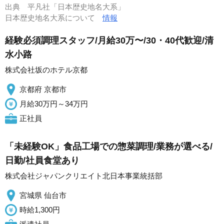
出典
平凡社「日本歴史地名大系」
日本歴史地名大系について
情報
経験必須調理スタッフ/月給30万〜/30・40代歓迎/清
水小路
株式会社坂のホテル京都
京都府 京都市
月給30万円～34万円
正社員
「未経験OK」食品工場での惣菜調理/業務が選べる/
日勤/社員食堂あり
株式会社ジャパンクリエイト北日本事業統括部
宮城県 仙台市
時給1,300円