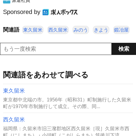
派遣社員
Sponsored by
関連語
東久留米
西久留米
みのう
きよう
鍛冶屋
関連語をあわせて調べる
東久留米
東京都中北端の市。1956年（昭和31）町制施行した久留米
町が1970年市制施行して成立。その際、同...
西久留米
福岡県：久留米市旧三潴郡地区西久留米［現］久留米市西
町（にしまち）・小頭町（こがしらまち）筑後川下流...