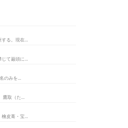
る。現在...
て巌頭に...
みを...
取（た...
皮葺・宝...