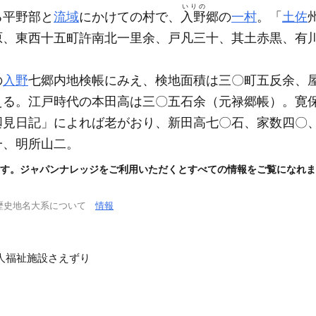
いりの
る平野部と
流域
にかけての村で、
入野
郷の
一村
。「
土佐
原、東西十五町許南北一里余、戸凡三十、其土赤黒、有
の
入野
七郷内地検帳にみえ、検地面積は三〇町五反余、
える。江戸時代の本田高は三〇五石余
（元禄郷帳）
。寛
廻見日記」によれば老がおり、新田高七〇石、家数四〇
一、明所山二。
す。ジャパンナレッジをご利用いただくとすべての情報をご覧になれま
歴史地名大系について
情報
人福祉施設さえずり