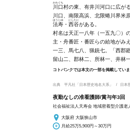
かわぐち
川口
村の東、有井川河口に広が
川口、南限高浜、北限蜷川界米
ほうじゆ
にしたに
法寿
・
西谷
がある。
村名は天正一八年
（一五九〇）
主・舟番匠・番匠らの給地がみ
一三、馬七八、猟銃七。「西郡
留山二、郡林二、所林一、井林
コトバンクでは本文の一部を掲載していま
出典
平凡社「日本歴史地名大系」
日本
夜勤なしの准看護師/賞与年3回
社会福祉法人天寿会 地域密着型介護老
大阪府 大阪狭山市
月給25万5,900円～30万円