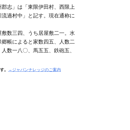
州郡志」は「東限伊田村、西限上
川流過村中」と記す。現在通称に
屋敷数三四、うち居屋敷二一。水
保郷帳によると家数四五、人数二
、人数一八〇、馬五五、鉄砲五、
す。
→ジャパンナレッジのご案内