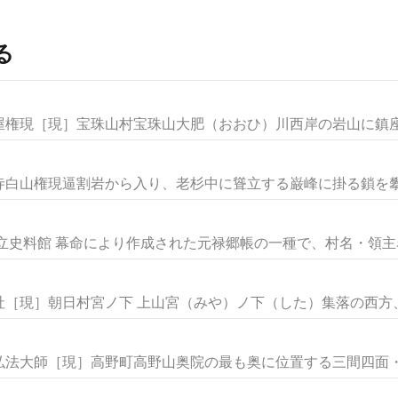
る
権現［現］宝珠山村宝珠山大肥（おおひ）川西岸の岩山に鎮座す
白山権現逼割岩から入り、老杉中に聳立する巌峰に掛る鎖を攀じ
立史料館 幕命により作成された元禄郷帳の一種で、村名・領主名の
［現］朝日村宮ノ下 上山宮（みや）ノ下（した）集落の西方、鷹
法大師［現］高野町高野山奥院の最も奥に位置する三間四面・檜