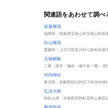
関連語をあわせて調べ
岩屋権現
福岡県：朝倉郡宝珠山村宝珠山村岩屋
白山権現
愛媛県：上浮穴郡美川村七鳥村岩屋寺
元禄郷帳
三冊（美作・備前・備中各一冊） 国
河内神社
新潟県：岩船郡朝日村宮下村河内神社
弘法大師
和歌山県：伊都郡高野町高野山奥院弘
藤原師長