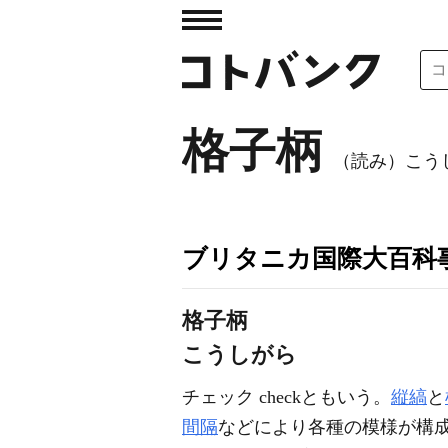
格子柄
（読み）こう
ブリタニカ国際大百科
格子柄
こうしがら
チェック checkともいう。
縦縞
と
間隔
などにより各種の模様が構