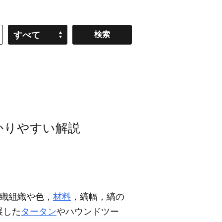
すべて
かりやすい解説
織組織や色，
材料
，縞幅，縞の
展した
タータン
やハウンドツー