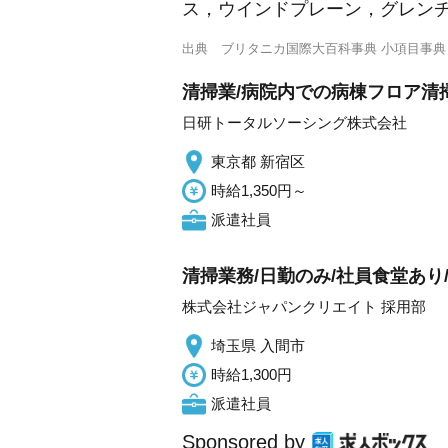
ス，ウインドプレーン，グレン
出典
ブリタニカ国際大百科事典 小項目事典
清掃業/病院内での病棟フロア清掃
日研トータルソーシング株式会社
東京都 新宿区
時給1,350円～
派遣社員
清掃業務/日勤のみ/社員食堂あり
株式会社ジャパンクリエイト 採用部
埼玉県 入間市
時給1,300円
派遣社員
Sponsored by