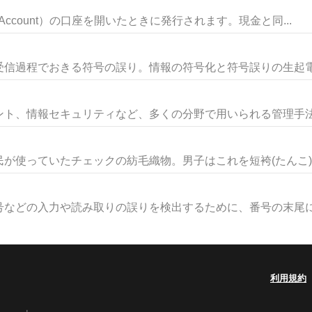
 Account）の口座を開いたときに発行されます。現金と同...
信過程でおきる符号の誤り。情報の符号化と符号誤りの生起電子
ト、情報セキュリティなど、多くの分野で用いられる管理手法の一
が使っていたチェックの紡毛織物。男子はこれを短袴(たんこ)（
などの入力や読み取りの誤りを検出するために、番号の末尾に付
利用規約