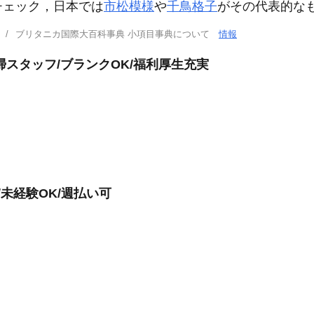
チェック，日本では
市松模様
や
千鳥格子
がその代表的な
ブリタニカ国際大百科事典 小項目事典について
情報
スタッフ/ブランクOK/福利厚生充実
/未経験OK/週払い可