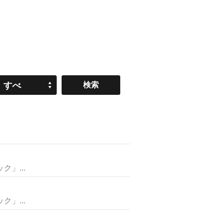
すべ
て
」...
」...