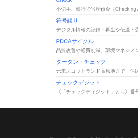
Check
小切手。銀行で当座預金（Checking
符号誤り
デジタル情報の記録・再生や伝送・受
PDCAサイクル
品質改善や経費削減、環境マネジメン
タータン・チェック
元来スコットランド高原地方で、住民
チェックデジット
《「チェックディジット」とも》番号