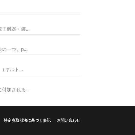
機器・装...
つ。p...
キルト...
加される...
特定商取引法に基づく表記
お問い合わせ