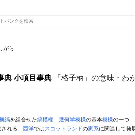
しがら
事典 小項目事典
「格子柄」の意味・わ
横縞
を組合せた
縞模様
。
幾何学模様
の基本
模様
の一つ。
成される。
西洋
では
スコットランド
の
家系
に関連して発