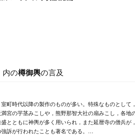
）
内の
樽御輿
の言及
，室町時代以降の製作のものが多い。特殊なものとして
天満宮の芋茎みこしや，熊野那智大社の扇みこし，各地
隆盛とともに神輿が多く用いられ，また延暦寺の僧兵が
の強訴が行われたことも著名である。…