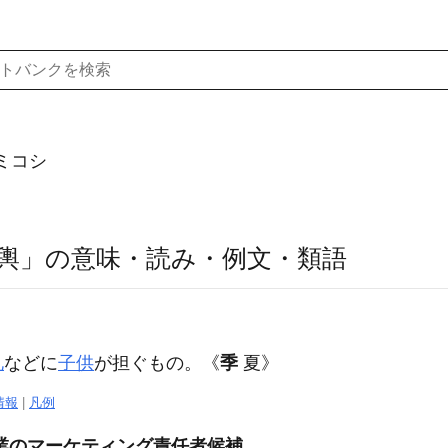
ミコシ
輿」の意味・読み・例文・類語
礼
などに
子供
が担ぐもの。
《
季
夏》
情報
|
凡例
業のマーケティング責任者候補