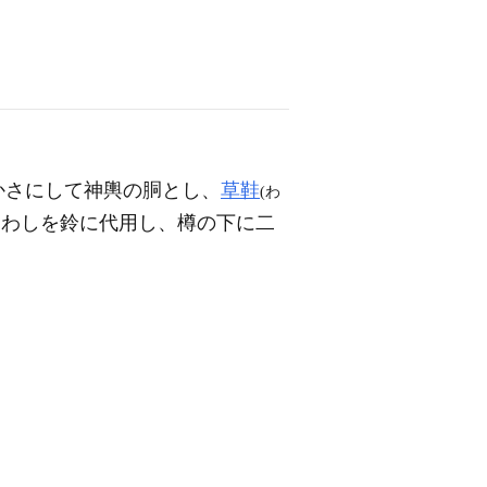
かさにして神輿の胴とし、
草鞋
(わ
たわしを鈴に代用し、樽の下に二