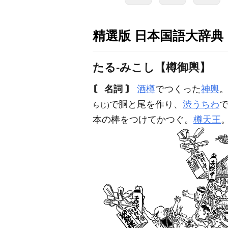
精選版 日本国語大辞典
たる‐みこし【樽御輿】
〘 名詞 〙
酒樽
でつくった
神輿
で胴と尾を作り、
渋うちわ
らじ)
本の棒をつけてかつぐ。
樽天王