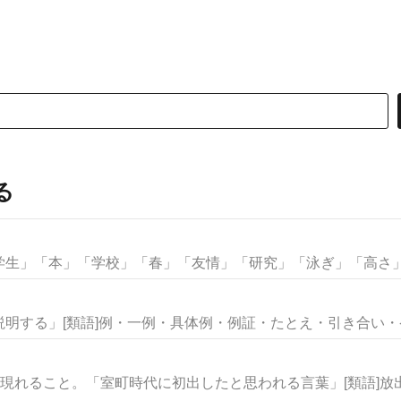
る
生」「本」「学校」「春」「友情」「研究」「泳ぎ」「高さ」な
明する」[類語]例・一例・具体例・例証・たとえ・引き合い・ケー
現れること。「室町時代に初出したと思われる言葉」[類語]放出・