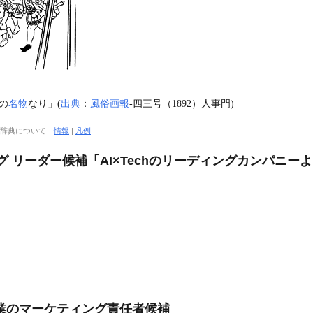
の
名物
なり」(
出典
：
風俗画報
‐四三号（1892）人事門)
大辞典について
情報
|
凡例
グ リーダー候補「AI×Techのリーディングカンパニー
業のマーケティング責任者候補