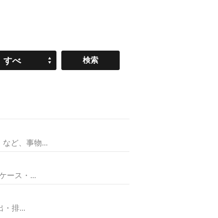
すべ
て
ど、事物...
ス・...
排...