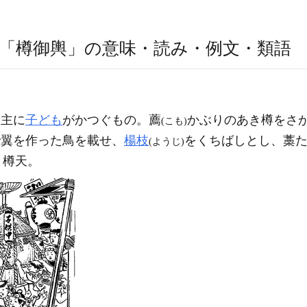
「樽御輿」の意味・読み・例文・類語
。主に
子ども
がかつぐもの。薦
かぶりのあき樽をさ
(こも)
で翼を作った鳥を載せ、
楊枝
をくちばしとし、藁
(ようじ)
。樽天。