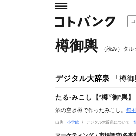
樽御輿
（読み）タル
デジタル大辞泉
「樽御
×
▽
×
たる‐みこし【
樽
御
輿】
酒の空き樽で作ったみこし。
祭
出典
小学館
デジタル大辞泉について
マーケティング・市場調査/各事