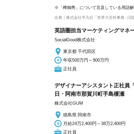
※「樽御輿」について言及している用語解
出典｜
株式会社平凡社「世界大百科事典（旧
英語圏担当マーケティングマネ
SocialGood株式会社
東京都 千代田区
年収500万円～900万円
正社員
デザイナーアシスタント正社員「
日・阿南市那賀川町手島榎瀬
株式会社GUM
徳島県 阿南市
月給24万2,400円～38万2,400円
正社員