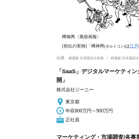
樽御輿〈風俗画報〉
[初出の実例]「樽神輿
は
江戸
(タルミコシ)
出典
精選版 日本国語大辞典
精選版 日本国語
「SaaS」デジタルマーケティン
開」
株式会社ジーニー
東京都
年収800万円～900万円
正社員
マーケティング・市場調査/各事