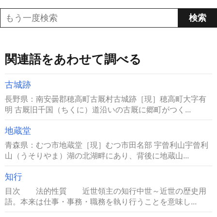
関連語をあわせて調べる
古城跡
長野県：南安曇郡穂高町古厩村古城跡［現］穂高町大字有
明 古厩旧千国（ちくに）道沿いの古厩に郷町がつく...
地蔵堂
青森県：むつ市地蔵堂［現］むつ市田名部 宇曾利山宇曾利
山（うそりやま）湖の北湖畔にあり、背後に地蔵山...
知行
目次 法的性質 近世領主の知行中世～近世の歴史用
語。本来は仕事・事務・職務を執り行うことを意味し...