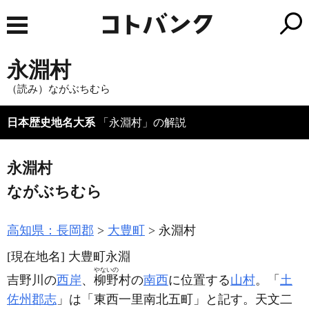
永淵村
（読み）ながぶちむら
日本歴史地名大系
「永淵村」の解説
永淵村
ながぶちむら
高知県：長岡郡
大豊町
永淵村
[現在地名]
大豊町永淵
やないの
吉野川の
西岸
、
柳野
村の
南西
に位置する
山村
。「
土
佐州郡志
」は「東西一里南北五町」と記す。天文二