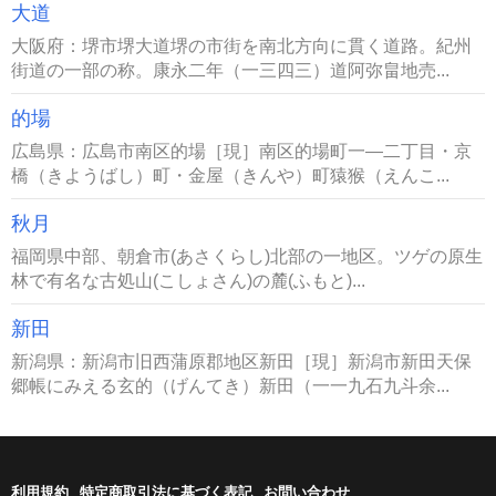
大道
大阪府：堺市堺大道堺の市街を南北方向に貫く道路。紀州
街道の一部の称。康永二年（一三四三）道阿弥畠地売...
的場
広島県：広島市南区的場［現］南区的場町一―二丁目・京
橋（きようばし）町・金屋（きんや）町猿猴（えんこ...
秋月
福岡県中部、朝倉市(あさくらし)北部の一地区。ツゲの原生
林で有名な古処山(こしょさん)の麓(ふもと)...
新田
新潟県：新潟市旧西蒲原郡地区新田［現］新潟市新田天保
郷帳にみえる玄的（げんてき）新田（一一九石九斗余...
利用規約
特定商取引法に基づく表記
お問い合わせ