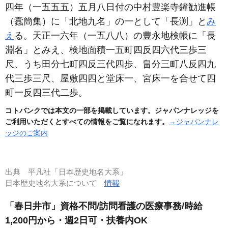
四年
（一五五五）
五月八日付の中村豊楽寺鐘勧進帳
（蠧簡集）
に「北地九名」の一として「長渕」と
み
え
る。天正一六年
（一五八八）
の豊永地検帳に「長
淵名」とみえ、検地面積一五町四反四六代三歩三
尺、うち田分七町四反三代四歩、畠分三町八反四九
代三歩三尺、屋敷四四と堂床一、宮床一を合せて四
町一反四三代二歩。
コトバンクでは本文の一部を掲載しています。ジャパンナレッジを
ご利用いただくとすべての情報をご覧になれます。
→ジャパンナレ
ッジのご案内
出典
平凡社「日本歴史地名大系」
日本歴史地名大系について
情報
「春日井市」資格不問/訪問看護の医療事務/時給
1,200円から・週2日可・扶養内OK