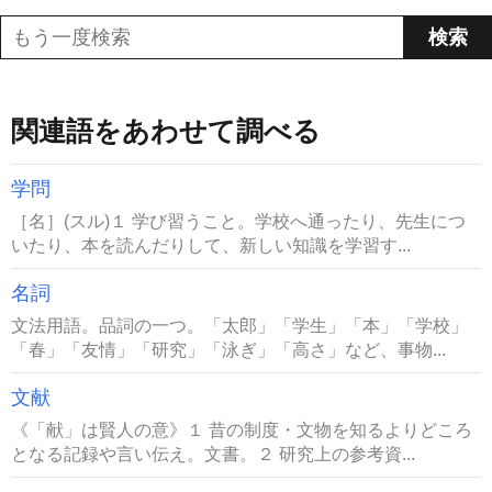
関連語をあわせて調べる
学問
［名］(スル)１ 学び習うこと。学校へ通ったり、先生につ
いたり、本を読んだりして、新しい知識を学習す...
名詞
文法用語。品詞の一つ。「太郎」「学生」「本」「学校」
「春」「友情」「研究」「泳ぎ」「高さ」など、事物...
文献
《「献」は賢人の意》１ 昔の制度・文物を知るよりどころ
となる記録や言い伝え。文書。２ 研究上の参考資...