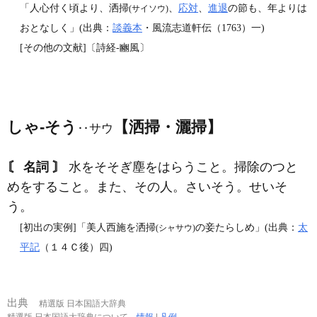
「人心付く頃より、洒掃
、
応対
、
進退
の節も、年よりは
(サイソウ)
おとなしく」(出典：
談義本
・風流志道軒伝（1763）一)
[その他の文献]〔詩経‐豳風〕
しゃ‐そう
【洒掃・灑掃】
‥サウ
〘 名詞 〙
水をそそぎ塵をはらうこと。掃除のつと
めをすること。また、その人。さいそう。せいそ
う。
[初出の実例]「美人西施を洒掃
の妾たらしめ」(出典：
太
(シャサウ)
平記
（１４Ｃ後）四)
出典
精選版 日本国語大辞典
精選版 日本国語大辞典について
情報
|
凡例