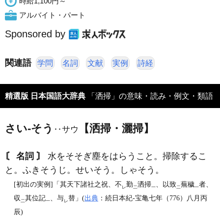
時給1,100円～
アルバイト・パート
Sponsored by
関連語
学問
名詞
文献
実例
詩経
精選版 日本国語大辞典
「洒掃」の意味・読み・例文・類語
さい‐そう
【洒掃・灑掃】
‥サウ
〘 名詞 〙
水をそそぎ塵をはらうこと。掃除するこ
と。ふきそうじ。せいそう。しゃそう。
[初出の実例]「其天下諸社之祝、不
勤
洒掃
、以致
蕪穢
者、
レ
二
一
二
一
収
其位記
、与
替」(
出典
：続日本紀‐宝亀七年（776）八月丙
二
一
レ
辰)