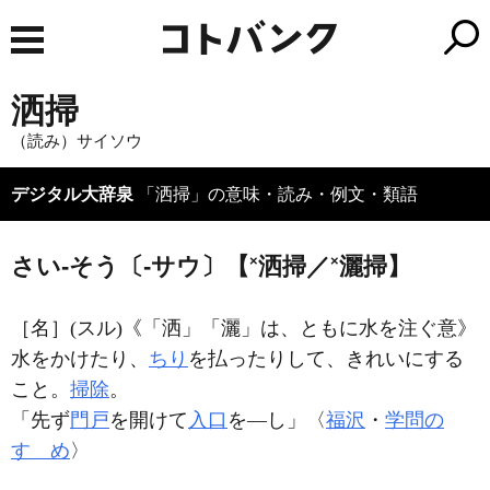
洒掃
（読み）サイソウ
デジタル大辞泉
「洒掃」の意味・読み・例文・類語
×
×
さい‐そう〔‐サウ〕【
洒掃／
灑掃】
［名］
(スル)
《「洒」「灑」は、ともに水を注ぐ意》
水をかけたり、
ちり
を払ったりして、きれいにする
こと。
掃除
。
「先ず
門戸
を開けて
入口
を―し」〈
福沢
・
学問の
すゝめ
〉