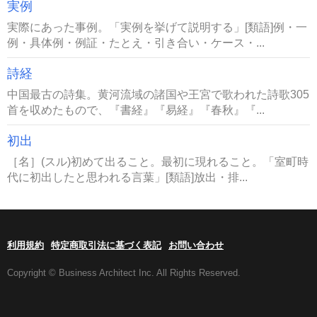
実例
実際にあった事例。「実例を挙げて説明する」[類語]例・一
例・具体例・例証・たとえ・引き合い・ケース・...
詩経
中国最古の詩集。黄河流域の諸国や王宮で歌われた詩歌305
首を収めたもので、『書経』『易経』『春秋』『...
初出
［名］(スル)初めて出ること。最初に現れること。「室町時
代に初出したと思われる言葉」[類語]放出・排...
利用規約
特定商取引法に基づく表記
お問い合わせ
Copyright © Business Architect Inc. All Rights Reserved.