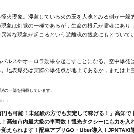
る怪火現象。浮遊している火の玉を人魂とみる例が一般
の現象は幻覚の一種であるが，生命の根元が霊魂にあり
な異常な現象が起こるという遊離魂の観念にもとづいて
磁パルスやオーロラ効果を起こすことになる。空中爆発は
る。地表爆発は実際の爆発点が地上であるか，または上
説の一部を掲載しています。
版）」
万円も可能！未経験の方でも安定して稼げる！」高知で
ス！高知市内最大級の車両数！観光タクシーにも力を入
えられます！配車アプリGO・Uber導入！JPNTAXI