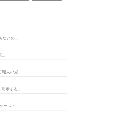
て
どの...
..
人の畳...
示する」...
ス・...