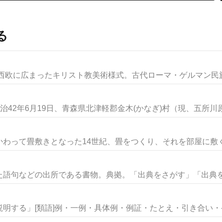
る
て西欧に広まったキリスト教美術様式。古代ローマ・ゲルマン民族な
42年6月19日、青森県北津軽郡金木(かなぎ)村（現、五所川原.
わって畳敷きとなった14世紀、畳をつくり、それを部屋に敷く職
語句などの出所である書物。典拠。「出典をさがす」「出典を明
明する」[類語]例・一例・具体例・例証・たとえ・引き合い・ケー