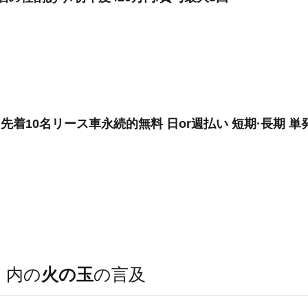
先着10名リース車永続的無料 日or週払い 短期·長期 単発
）
内の
火の玉
の言及