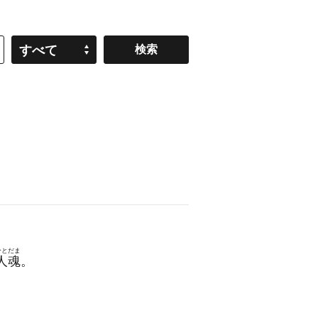
すべて
ひとだま
人魂
。