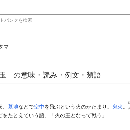
タマ
玉」の意味・読み・例文・類語
夜、
墓地
などで
空中
を飛ぶという火のかたまり。
鬼火
。
どをたとえていう語。「
火の玉
となって戦う」