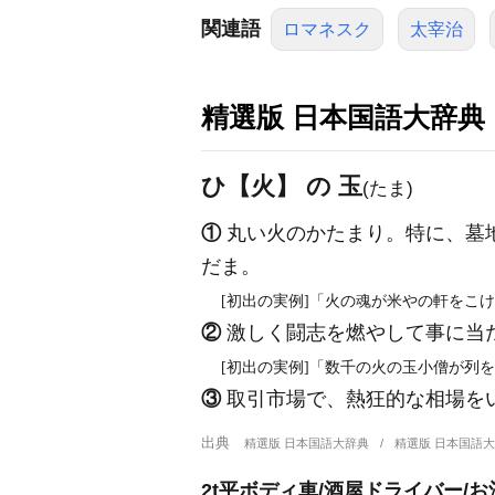
関連語
ロマネスク
太宰治
精選版 日本国語大辞典
ひ【火】 の 玉
(たま)
①
丸い火のかたまり。特に、墓
だま。
[初出の実例]「火の魂が米やの軒をこけ
②
激しく闘志を燃やして事に当
[初出の実例]「数千の火の玉小僧が列を
③
取引市場で、熱狂的な相場をい
出典
精選版 日本国語大辞典
精選版 日本国語
2t平ボディ車/酒屋ドライバー/お