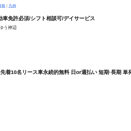
情報
|
凡例
動車免許必須/シフト相談可/デイサービス
うゆう神辺
先着10名リース車永続的無料 日or週払い 短期·長期 単発