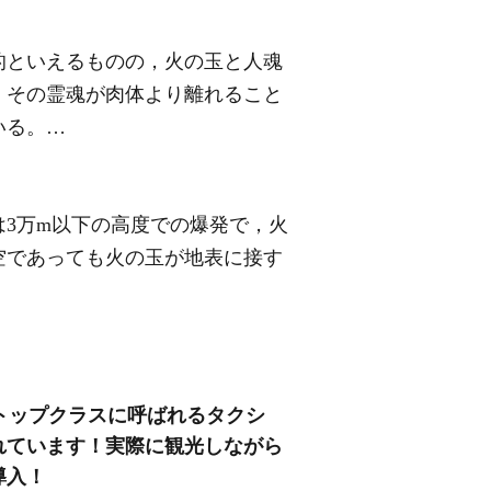
的といえるものの，火の玉と人魂
，その霊魂が肉体より離れること
いる。…
3万m以下の高度での爆発で，火
空であっても火の玉が地表に接す
トップクラスに呼ばれるタクシ
れています！実際に観光しながら
導入！