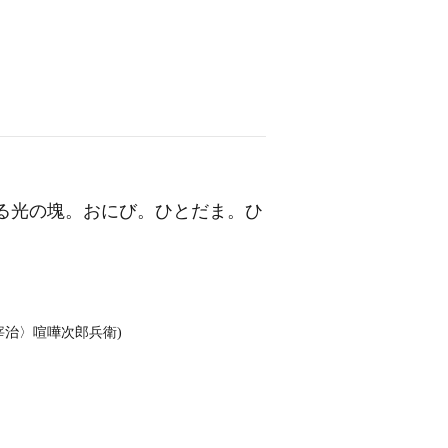
る光の塊。おにび。ひとだま。ひ
宰治〉喧嘩次郎兵衛)