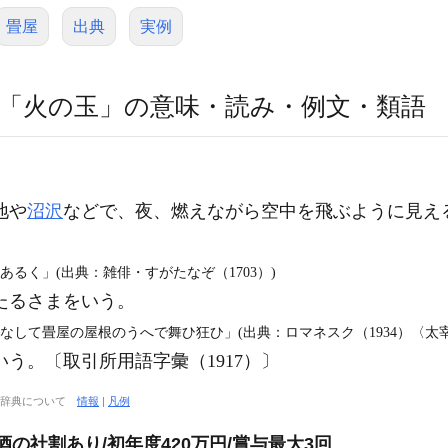
畳屋
出典
実例
「火の玉」の意味・読み・例文・類語
地や
沼沢
などで、夜、燃えながら空中を飛ぶように見え
あるく」(出典：雑俳・すがたなぞ（1703）)
たるさまをいう。
なして畳屋の屋根のうへで舞ひ狂ひ」(出典：ロマネスク（1934）〈太
う。〔取引所用語字彙（1917）〕
大辞典について
情報
|
凡例
酒の社割あり/初年度420万円/賞与最大3回