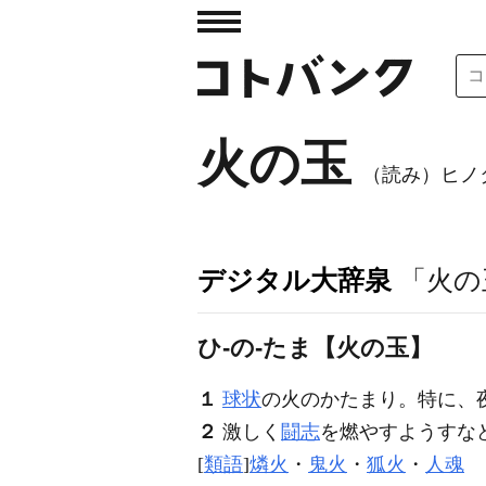
火の玉
（読み）ヒノ
デジタル大辞泉
「火の
ひ‐の‐たま【火の玉】
１
球状
の火のかたまり。特に、
２
激しく
闘志
を燃やすようすな
[
類語
]
燐火
・
鬼火
・
狐火
・
人魂