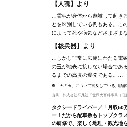
【人魂】より
…霊魂が身体から遊離して起き
とを区別している例もある。こ
によって死や病気などさまざま
【核兵器】より
…しかし非常に広範にわたる電
の玉が地表に接しない場合であ
るまでの高度の爆発である。…
※「火の玉」について言及している用語解
出典｜
株式会社平凡社「世界大百科事典（旧
タクシードライバー／「月収50
ー！だから配車数もトップクラ
の研修で、楽しく地理・観光地を覚