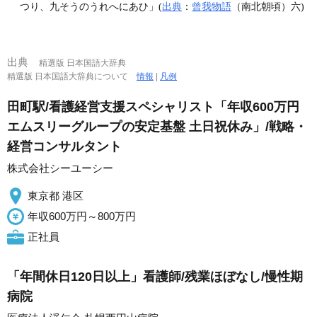
つり、九そうのうれへにあひ」(
出典
：
曾我物語
（南北朝頃）六)
出典
精選版 日本国語大辞典
精選版 日本国語大辞典について
情報
|
凡例
田町駅/看護経営支援スペシャリスト「年収600万円
エムスリーグループの安定基盤 土日祝休み」/戦略・
経営コンサルタント
株式会社シーユーシー
東京都 港区
年収600万円～800万円
正社員
「年間休日120日以上」看護師/残業ほぼなし/慢性期
病院