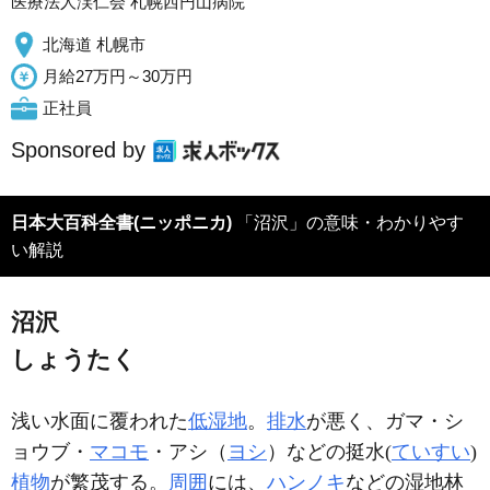
医療法人渓仁会 札幌西円山病院
北海道 札幌市
月給27万円～30万円
正社員
Sponsored by
日本大百科全書(ニッポニカ)
「沼沢」の意味・わかりやす
い解説
沼沢
しょうたく
浅い水面に覆われた
低湿地
。
排水
が悪く、ガマ・シ
ョウブ・
マコモ
・アシ（
ヨシ
）などの挺水(
ていすい
)
植物
が繁茂する。
周囲
には、
ハンノキ
などの湿地林