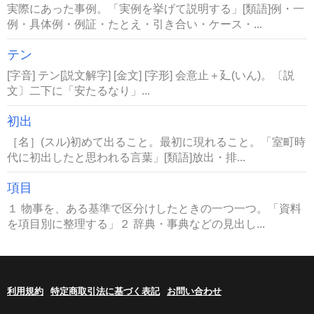
実際にあった事例。「実例を挙げて説明する」[類語]例・一
例・具体例・例証・たとえ・引き合い・ケース・...
テン
[字音] テン[説文解字] [金文] [字形] 会意止＋廴(いん)。〔説
文〕二下に「安たるなり」...
初出
［名］(スル)初めて出ること。最初に現れること。「室町時
代に初出したと思われる言葉」[類語]放出・排...
項目
１ 物事を、ある基準で区分けしたときの一つ一つ。「資料
を項目別に整理する」２ 辞典・事典などの見出し...
利用規約
特定商取引法に基づく表記
お問い合わせ