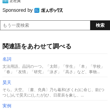
正社員
Sponsored by
関連語をあわせて調べる
名詞
文法用語。品詞の一つ。「太郎」「学生」「本」「学校」
「春」「友情」「研究」「泳ぎ」「高さ」など、事物...
昊天
そら。大空。〔書、尭典〕乃ち羲和(ぎくわ)に命じ、欽(つ
つし)んで昊天に(したが)ひ、日星辰を象し、...
実例