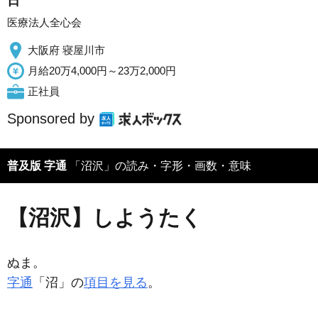
日
医療法人全心会
大阪府 寝屋川市
月給20万4,000円～23万2,000円
正社員
Sponsored by
普及版 字通
「沼沢」の読み・字形・画数・意味
【沼沢】しようたく
ぬま。
字通
「沼」の
項目を見る
。