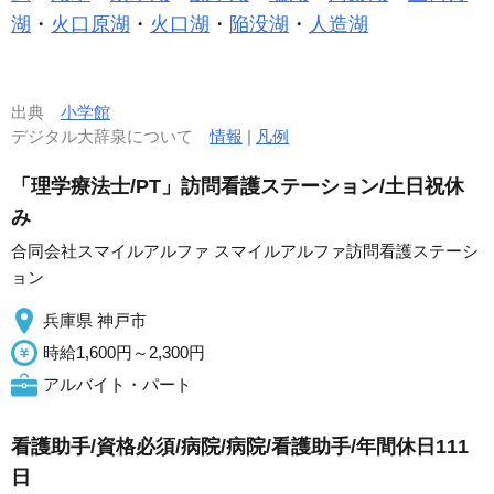
湖
・
火口原湖
・
火口湖
・
陥没湖
・
人造湖
出典
小学館
デジタル大辞泉について
情報
|
凡例
「理学療法士/PT」訪問看護ステーション/土日祝休
み
合同会社スマイルアルファ スマイルアルファ訪問看護ステーシ
ョン
兵庫県 神戸市
時給1,600円～2,300円
アルバイト・パート
看護助手/資格必須/病院/病院/看護助手/年間休日111
日