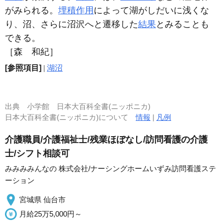
がみられる。
埋積作用
によって湖がしだいに浅くな
り、沼、さらに沼沢へと遷移した
結果
とみることも
できる。
［森 和紀］
[参照項目]
|
湖沼
出典
小学館 日本大百科全書(ニッポニカ)
日本大百科全書(ニッポニカ)について
情報
|
凡例
介護職員/介護福祉士/残業ほぼなし/訪問看護の介護
士/シフト相談可
みみみみんなの 株式会社/ナーシングホームいずみ訪問看護ステ
ーション
宮城県 仙台市
月給25万5,000円～