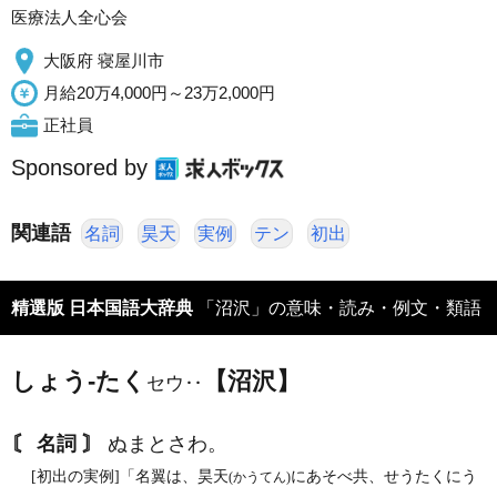
医療法人全心会
大阪府 寝屋川市
月給20万4,000円～23万2,000円
正社員
Sponsored by
関連語
名詞
昊天
実例
テン
初出
精選版 日本国語大辞典
「沼沢」の意味・読み・例文・類語
しょう‐たく
【沼沢】
セウ‥
〘 名詞 〙
ぬまとさわ。
[初出の実例]「名翼は、昊天
にあそべ共、せうたくにう
(かうてん)