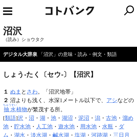
沼沢
（読み）ショウタク
デジタル大辞泉
「沼沢」の意味・読み・例文・類語
しょう‐たく〔セウ‐〕【沼沢】
１
ぬま
と
さわ
。「
沼沢
地帯」
２
沼よりも浅く、水深1メートル以下で、
アシ
などの
ちゅうすい
抽水
植物
が繁茂する所。
[
類語
]
沢
・
沼
・
湖
・
池
・
湖沼
・
泥沼
・
潟
・
古池
・
溜め
池
・
貯水池
・
人工池
・
遊水池
・
用水池
・
水瓶
・
ダ
ム
・
湖水
・
淡水湖
・
鹹水湖
・
塩湖
・
河跡湖
・
三日月