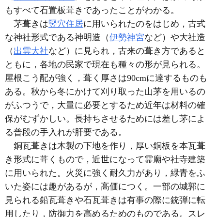
もすべて石置板葺きであったことがわかる。
茅葺きは
竪穴住居
に用いられたのをはじめ，古式
な神社形式である神明造（
伊勢神宮
など）や大社造
（
出雲大社
など）に見られ，古来の葺き方であると
ともに，各地の民家で現在も種々の形が見られる。
屋根こう配が強く，葺く厚さは90cmに達するものも
ある。秋から冬にかけて刈り取った山茅を用いるの
がふつうで，大量に必要とするため近年は材料の確
保がむずかしい。長持ちさせるためには差し茅によ
る普段の手入れが肝要である。
銅瓦葺きは木製の下地を作り，厚い銅板を本瓦葺
き形式に葺くもので，近世になって霊廟や社寺建築
に用いられた。火災に強く耐久力があり，緑青をふ
いた姿には趣があるが，高価につく。一部の城郭に
見られる鉛瓦葺きや石瓦葺きは有事の際に銃弾に転
用したり，防御力を高めるためのものである。スレ