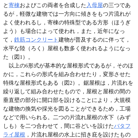
と
寄棟
およびこの両者を合成した
入母屋
の三つであ
るが，軽微な建物では一方向に傾きをもつ片流れが
よく使われるし，寄棟の特殊型である方形（ほうぎ
よう）も場合によって使われ，また，近年になっ
て，
鉄筋コンクリート
建物が普及するのに伴って，
水平な陸（ろく）屋根も数多く使われるようになっ
た（図1）。
以上の6形式が基本的な屋根形式であるが，そのほ
かに，これらの形式を組み合わせたり，変形させた
特殊な屋根形式もある（図2）。鋸屋根は，片流れを
繰り返して組み合わせたもので，屋根と屋根の間の
垂直壁の部分に開口部を設けることにより，大規模
な建物の換気や採光を図ることができるため，工場
などで用いられる。二つの片流れ屋根の水下（みず
しも）を二つ合わせて，間に谷どいを設けた
バタフ
ライ屋根
，片流れ屋根の水上に招き庇を設けたもの