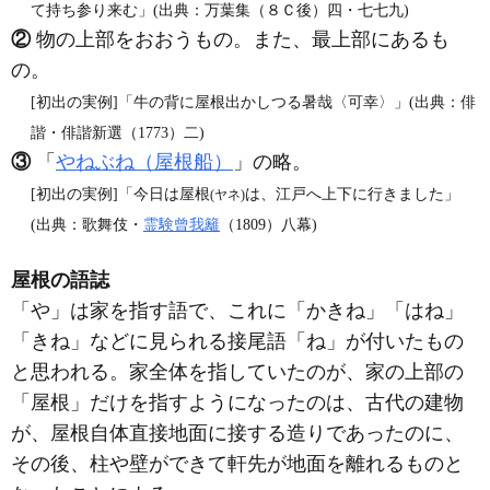
て持ち参り来む」(出典：万葉集（８Ｃ後）四・七七九)
②
物の上部をおおうもの。また、最上部にあるも
の。
[初出の実例]「牛の背に屋根出かしつる暑哉〈可幸〉」(出典：俳
諧・俳諧新選（1773）二)
③
「
やねぶね（屋根船）
」の略。
[初出の実例]「今日は屋根
は、江戸へ上下に行きました」
(ヤネ)
(出典：歌舞伎・
霊験曾我籬
（1809）八幕)
屋根の語誌
「や」は家を指す語で、これに「かきね」「はね」
「きね」などに見られる接尾語「ね」が付いたもの
と思われる。家全体を指していたのが、家の上部の
「屋根」だけを指すようになったのは、古代の建物
が、屋根自体直接地面に接する造りであったのに、
その後、柱や壁ができて軒先が地面を離れるものと