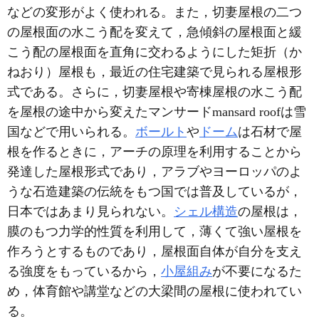
などの変形がよく使われる。また，切妻屋根の二つ
の屋根面の水こう配を変えて，急傾斜の屋根面と緩
こう配の屋根面を直角に交わるようにした矩折（か
ねおり）屋根も，最近の住宅建築で見られる屋根形
式である。さらに，切妻屋根や寄棟屋根の水こう配
を屋根の途中から変えたマンサードmansard roofは雪
国などで用いられる。
ボールト
や
ドーム
は石材で屋
根を作るときに，アーチの原理を利用することから
発達した屋根形式であり，アラブやヨーロッパのよ
うな石造建築の伝統をもつ国では普及しているが，
日本ではあまり見られない。
シェル構造
の屋根は，
膜のもつ力学的性質を利用して，薄くて強い屋根を
作ろうとするものであり，屋根面自体が自分を支え
る強度をもっているから，
小屋組み
が不要になるた
め，体育館や講堂などの大梁間の屋根に使われてい
る。