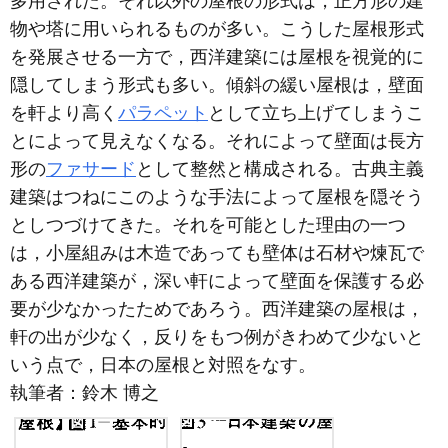
多用された。それ以外の屋根の形式は，正方形の建
物や塔に用いられるものが多い。こうした屋根形式
を発展させる一方で，西洋建築には屋根を視覚的に
隠してしまう形式も多い。傾斜の緩い屋根は，壁面
を軒より高く
パラペット
として立ち上げてしまうこ
とによって見えなくなる。それによって壁面は長方
形の
ファサード
として整然と構成される。古典主義
建築はつねにこのような手法によって屋根を隠そう
としつづけてきた。それを可能とした理由の一つ
は，小屋組みは木造であっても壁体は石材や煉瓦で
ある西洋建築が，深い軒によって壁面を保護する必
要が少なかったためであろう。西洋建築の屋根は，
軒の出が少なく，反りをもつ例がきわめて少ないと
いう点で，日本の屋根と対照をなす。
執筆者：
鈴木 博之