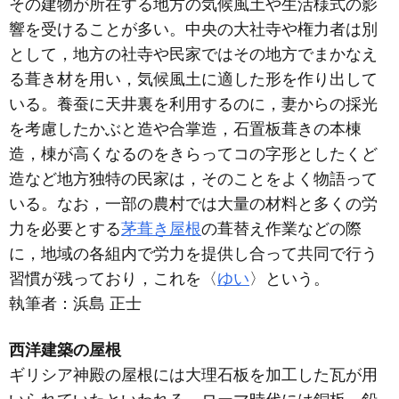
その建物が所在する地方の気候風土や生活様式の影
響を受けることが多い。中央の大社寺や権力者は別
として，地方の社寺や民家ではその地方でまかなえ
る葺き材を用い，気候風土に適した形を作り出して
いる。養蚕に天井裏を利用するのに，妻からの採光
を考慮したかぶと造や合掌造，石置板葺きの本棟
造，棟が高くなるのをきらってコの字形としたくど
造など地方独特の民家は，そのことをよく物語って
いる。なお，一部の農村では大量の材料と多くの労
力を必要とする
茅葺き屋根
の葺替え作業などの際
に，地域の各組内で労力を提供し合って共同で行う
習慣が残っており，これを〈
ゆい
〉という。
執筆者：
浜島 正士
西洋建築の屋根
ギリシア神殿の屋根には大理石板を加工した瓦が用