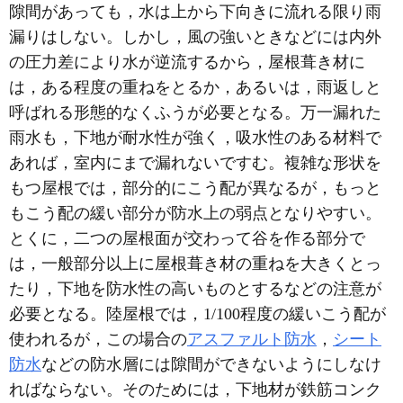
隙間があっても，水は上から下向きに流れる限り雨
漏りはしない。しかし，風の強いときなどには内外
の圧力差により水が逆流するから，屋根葺き材に
は，ある程度の重ねをとるか，あるいは，雨返しと
呼ばれる形態的なくふうが必要となる。万一漏れた
雨水も，下地が耐水性が強く，吸水性のある材料で
あれば，室内にまで漏れないですむ。複雑な形状を
もつ屋根では，部分的にこう配が異なるが，もっと
もこう配の緩い部分が防水上の弱点となりやすい。
とくに，二つの屋根面が交わって谷を作る部分で
は，一般部分以上に屋根葺き材の重ねを大きくとっ
たり，下地を防水性の高いものとするなどの注意が
必要となる。陸屋根では，1/100程度の緩いこう配が
使われるが，この場合の
アスファルト防水
，
シート
防水
などの防水層には隙間ができないようにしなけ
ればならない。そのためには，下地材が鉄筋コンク