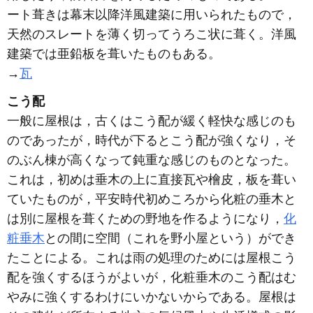
ート葺きは幕末以降洋風建築に用いられたもので，
天然のスレートを薄く切ってうろこ状に葺く。洋風
建築では亜鉛板を葺いたものもある。
→
瓦
こう配
一般に屋根は，古くはこう配が緩く軽快な感じのも
のであったが，時代が下るとこう配が強くなり，そ
のぶん棟が高くなって鈍重な感じのものとなった。
これは，初めは垂木の上に直接瓦や檜皮，板を葺い
ていたものが，平安時代初めころから化粧の垂木と
は別に屋根を葺くための野地を作るようになり，
化
粧垂木
との間に空間（これを野小屋という）ができ
たことによる。これは雨の処理のためには屋根こう
配を強くするほうがよいが，化粧垂木のこう配はむ
やみに強くするわけにいかないからである。屋根は