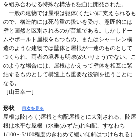
を組み合わせる特殊な構法も独自に開発された。
一般の建物では屋根は躯体(くたい)に支えられるも
ので、構造的には死荷重の扱いを受け、意匠的には
壁と画然と区別されるのが普通である。しかしドー
ムやボールト屋根をもつもの、またはシャーレン構
造のような建物では壁体と屋根が一連のものとして
つくられ、両者の境界も明瞭(めいりょう)でない。こ
のような場合には、屋根はかえって壁体を相互に緊
結するものとして構造上も重要な役割を担うことに
なる。
［山田幸一］
形状
目次を見る
屋根は陸(ろく)屋根と勾配屋根とに大別される。陸屋
根は水平な屋根（水垂(みずた)れ勾配、すなわち
1/100～5/100程度のきわめて緩い傾斜はつけられる）