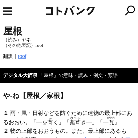
屋根
（読み）ヤネ
（その他表記）roof
翻訳｜
roof
デジタル大辞泉
「屋根」の意味・読み・例文・類語
や‐ね【屋根／家根】
１
雨・風・日射などを防ぐために建物の最上部にあ
ふ
わらぶ
がわら
るおおい。「―を
葺
く」「
藁葺
き―」「―
瓦
」
２
物の上部をおおうもの。また、最上部にあるも