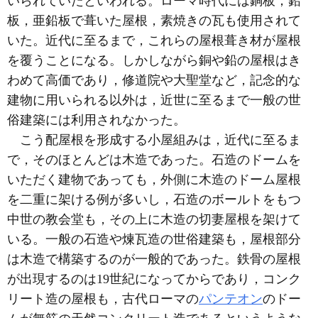
いられていたといわれる。ローマ時代には銅板，鉛
板，亜鉛板で葺いた屋根，素焼きの瓦も使用されて
いた。近代に至るまで，これらの屋根葺き材が屋根
を覆うことになる。しかしながら銅や鉛の屋根はき
わめて高価であり，修道院や大聖堂など，記念的な
建物に用いられる以外は，近世に至るまで一般の世
俗建築には利用されなかった。
こう配屋根を形成する小屋組みは，近代に至るま
で，そのほとんどは木造であった。石造のドームを
いただく建物であっても，外側に木造のドーム屋根
を二重に架ける例が多いし，石造のボールトをもつ
中世の教会堂も，その上に木造の切妻屋根を架けて
いる。一般の石造や煉瓦造の世俗建築も，屋根部分
は木造で構築するのが一般的であった。鉄骨の屋根
が出現するのは19世紀になってからであり，コンク
リート造の屋根も，古代ローマの
パンテオン
のドー