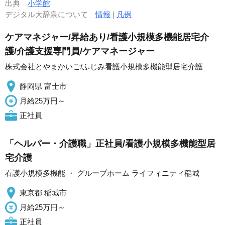
出典
小学館
デジタル大辞泉について
情報
|
凡例
ケアマネジャー/昇給あり/看護小規模多機能居宅介
護/介護支援専門員/ケアマネージャー
株式会社とやまかいご/ふじみ看護小規模多機能型居宅介護
静岡県 富士市
月給25万円～
正社員
「ヘルパー・介護職」正社員/看護小規模多機能型居
宅介護
看護小規模多機能 ・ グループホーム ライフィニティ稲城
東京都 稲城市
月給25万円～
正社員