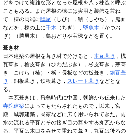
どをつけて複雑な形となった屋根を八ッ棟造と呼ぶ
こともある。また屋根の棟には実用と装飾を兼ね
て，棟の両端に
鴟尾
（しび），鯱（しやち），鬼面
などを，棟の上に
千木
（ちぎ），
堅魚木
（かつお
ぎ）（勝男木），鳥おどりや宝珠などを置く。
葺き材
日本建築の屋根を葺き材で分けると，
本瓦葺き
，桟
瓦葺き，檜皮葺き（ひわだぶき），杉皮葺き，茅葺
き，こけら（杮）・栃・長板などの板葺き，
銅瓦葺
き
，銅板葺き，鉄板葺き，
スレート葺き
などとな
る。
本瓦葺きは，飛鳥時代に中国，朝鮮から伝来した
寺院建築
によってもたらされたもので，以来，宮
殿，城郭建築，民家などに広く用いられてきた。雨
水の流れる平瓦とその接ぎ目の蓋をする丸瓦からな
る。平瓦は木口をみせて重ねて葺き，丸瓦は後ろの