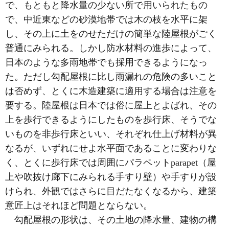
で、もともと降水量の少ない所で用いられたもの
で、中近東などの砂漠地帯では木の枝を水平に架
し、その上に土をのせただけの簡単な陸屋根がごく
普通にみられる。しかし防水材料の進歩によって、
日本のような多雨地帯でも採用できるようになっ
た。ただし勾配屋根に比し雨漏れの危険の多いこと
は否めず、とくに木造建築に適用する場合は注意を
要する。陸屋根は日本では俗に屋上とよばれ、その
上を歩行できるようにしたものを歩行床、そうでな
いものを非歩行床といい、それぞれ仕上げ材料が異
なるが、いずれにせよ水平面であることに変わりな
く、とくに歩行床では周囲にパラペットparapet（屋
上や吹抜け廊下にみられる手すり壁）や手すりが設
けられ、外観ではさらに目だたなくなるから、建築
意匠上はそれほど問題とならない。
勾配屋根の形状は、その土地の降水量、建物の構