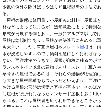
ムが無筋の天然コンクリート造であるというような
少数の例外を除けば，やはり19世紀以降の手法であ
る。
屋根の形態は降雨量，小屋組みの材料，屋根葺き
材などによって決まるが，造形意欲によって特別な
形式が発展する例も多い。一般にアルプス以北では
屋根は急傾斜であり，屋根が建築造形に占める比重
も大きい。また，草葺き屋根や
スレート屋根
は，雨
水が浸透しやすいので，傾斜を急にしなければなら
ない。西洋建築のうちで，屋根が印象に残るのがフ
ランスやドイツ以北の建物であり，スレート葺きや
草葺きの屋根であるのは，それらの建物が物理的に
も大きな屋根面積をもつからだといえよう。西洋に
おける屋根の形態は切妻と寄棟が基本で，そのほか
に屋根が腰折れになったマンサード屋根も多く用い
られる。これは屋根裏を広く利用できるところから