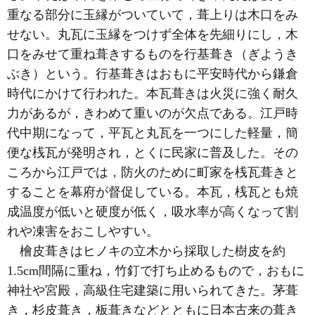
重なる部分に玉縁がついていて，葺上りは木口をみ
せない。丸瓦に玉縁をつけず全体を先細りにし，木
口をみせて重ね葺きするものを行基葺き（ぎようき
ぶき）という。行基葺きはおもに平安時代から鎌倉
時代にかけて行われた。本瓦葺きは火災に強く耐久
力があるが，きわめて重いのが欠点である。江戸時
代中期になって，平瓦と丸瓦を一つにした軽量，簡
便な桟瓦が発明され，とくに民家に普及した。その
ころから江戸では，防火のために町家を桟瓦葺きと
することを幕府が督促している。本瓦，桟瓦とも焼
成温度が低いと硬度が低く，吸水率が高くなって割
れや凍害をおこしやすい。
檜皮葺きはヒノキの立木から採取した樹皮を約
1.5cm間隔に重ね，竹釘で打ち止めるもので，おもに
神社や宮殿，高級住宅建築に用いられてきた。茅葺
き，杉皮葺き，板葺きなどとともに日本古来の葺き