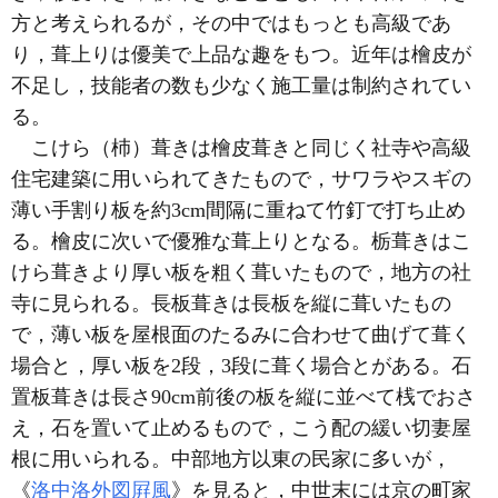
方と考えられるが，その中ではもっとも高級であ
り，葺上りは優美で上品な趣をもつ。近年は檜皮が
不足し，技能者の数も少なく施工量は制約されてい
る。
こけら（杮）葺きは檜皮葺きと同じく社寺や高級
住宅建築に用いられてきたもので，サワラやスギの
薄い手割り板を約3cm間隔に重ねて竹釘で打ち止め
る。檜皮に次いで優雅な葺上りとなる。栃葺きはこ
けら葺きより厚い板を粗く葺いたもので，地方の社
寺に見られる。長板葺きは長板を縦に葺いたもの
で，薄い板を屋根面のたるみに合わせて曲げて葺く
場合と，厚い板を2段，3段に葺く場合とがある。石
置板葺きは長さ90cm前後の板を縦に並べて桟でおさ
え，石を置いて止めるもので，こう配の緩い切妻屋
根に用いられる。中部地方以東の民家に多いが，
《
洛中洛外図屛風
》を見ると，中世末には京の町家