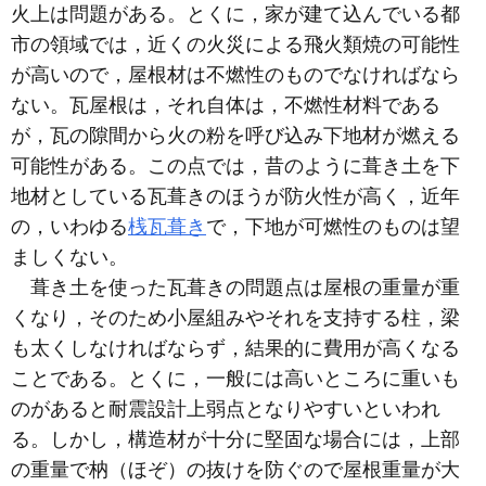
火上は問題がある。とくに，家が建て込んでいる都
市の領域では，近くの火災による飛火類焼の可能性
が高いので，屋根材は不燃性のものでなければなら
ない。瓦屋根は，それ自体は，不燃性材料である
が，瓦の隙間から火の粉を呼び込み下地材が燃える
可能性がある。この点では，昔のように葺き土を下
地材としている瓦葺きのほうが防火性が高く，近年
の，いわゆる
桟瓦葺き
で，下地が可燃性のものは望
ましくない。
葺き土を使った瓦葺きの問題点は屋根の重量が重
くなり，そのため小屋組みやそれを支持する柱，梁
も太くしなければならず，結果的に費用が高くなる
ことである。とくに，一般には高いところに重いも
のがあると耐震設計上弱点となりやすいといわれ
る。しかし，構造材が十分に堅固な場合には，上部
の重量で枘（ほぞ）の抜けを防ぐので屋根重量が大