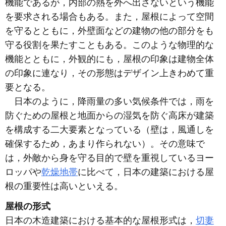
機能であるが，内部の熱を外へ出さないという機能
を要求される場合もある。また，屋根によって空間
を守るとともに，外壁面などの建物の他の部分をも
守る役割を果たすこともある。このような物理的な
機能とともに，外観的にも，屋根の印象は建物全体
の印象に連なり，その形態はデザイン上きわめて重
要となる。
日本のように，降雨量の多い気候条件では，雨を
防ぐための屋根と地面からの湿気を防ぐ高床が建築
を構成する二大要素となっている（壁は，風通しを
確保するため，あまり作られない）。その意味で
は，外敵から身を守る目的で壁を重視しているヨー
ロッパや
乾燥地帯
に比べて，日本の建築における屋
根の重要性は高いといえる。
屋根の形式
日本の木造建築における基本的な屋根形式は，
切妻