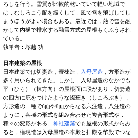
ろしを行う。雪質が比較的乾いていて軽い地域で
は，むしろこう配を緩くして，風で雪を飛ばしてし
まうほうがよい場合もある。最近では，熱で雪を融
かして内樋で排水する融雪方式の屋根もくふうされ
ている。
執筆者：
塚越 功
日本建築の屋根
日本建築では切妻造，寄棟造，
入母屋造
，方形造が
多く用いられてきた。しかし，入母屋造のなかでも
平（ひら）（棟方向）の屋根面に段があり，切妻造
の四方に庇をつけたような錣葺き（しころぶき），
方形造の一種で6面や8面からなる六注造，八注造の
ように，各種の形式を組み合わせた複合形式や，
種々の変形がある。
神社建築
でも屋根の形式からみ
ると，権現造は入母屋造の本殿と拝殿を幣殿でつな