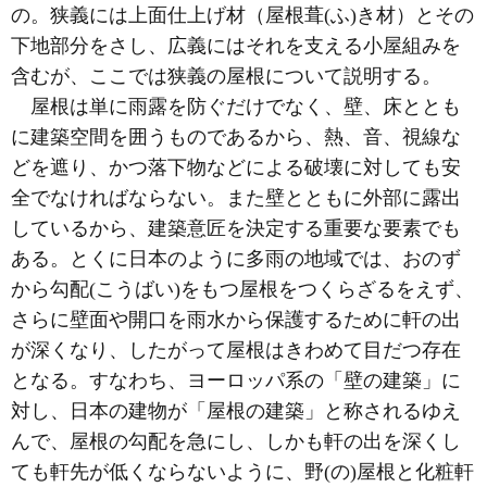
の。狭義には上面仕上げ材（屋根葺(ふ)き材）とその
下地部分をさし、広義にはそれを支える小屋組みを
含むが、ここでは狭義の屋根について説明する。
屋根は単に雨露を防ぐだけでなく、壁、床ととも
に建築空間を囲うものであるから、熱、音、視線な
どを遮り、かつ落下物などによる破壊に対しても安
全でなければならない。また壁とともに外部に露出
しているから、建築意匠を決定する重要な要素でも
ある。とくに日本のように多雨の地域では、おのず
から勾配(こうばい)をもつ屋根をつくらざるをえず、
さらに壁面や開口を雨水から保護するために軒の出
が深くなり、したがって屋根はきわめて目だつ存在
となる。すなわち、ヨーロッパ系の「壁の建築」に
対し、日本の建物が「屋根の建築」と称されるゆえ
んで、屋根の勾配を急にし、しかも軒の出を深くし
ても軒先が低くならないように、野(の)屋根と化粧軒