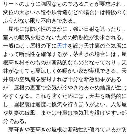
リートのように強固なものであることが要求され，
変位の大きい木造や鉄骨造などの場合には特段のく
ふうがない限り不向きである。
屋根には防水性のほかに，強い日射を遮ったり，
室内の暖気を逃さないための断熱性が要求される。
一般には，屋根の下に
天井
を設け天井裏の空気層に
よって断熱性を確保するが，茅葺きの場合には，屋
根葺き材そのものが断熱的なものとなっており，天
井がなくても夏涼しく冬暖かい家が実現できる。天
井裏の空気層を密封すれば十分な断熱効果がある
が，屋根の裏面で空気が冷やされるため結露が生じ
やすくなる。これを防ぐためには，天井を断熱的に
し，屋根裏は適度に換気を行うほうがよい。入母屋
や切妻の破風，または軒裏は換気孔を設けやすい部
分である。
茅葺きや藁葺きの屋根は断熱性が優れているが防