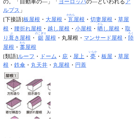
の。「自動車の―」「
ヨーロッパ
の―といわれる
ア
ルプス
」
かわら
[下接語]
板屋根
・
大屋根
・
瓦
屋根
・
切妻屋根
・
草屋
さら
根
・
腰折れ屋根
・
越し屋根
・
小屋根
・
晒
し屋根
・
取
ぶ
のこぎり
ろく
り
葺
き屋根
・
鋸
屋根
・丸屋根・
マンサード屋根
・
陸
わら
屋根
・
藁
屋根
いらか
[類語]
ルーフ
・
ドーム
・
庇
・
屋上
・
甍
・
板屋
・
草屋
根
・
鉄傘
・
丸天井
・
丸屋根
・
円蓋