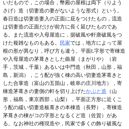
いだもので，この場合，幣殿の屋根は両下（りよう
さげ）造（切妻造の妻がないような形式）という。
春日造は切妻造妻入の正面に庇をつけたもの，流造
は切妻造の正面だけが前方に長く延びたものであ
る。また流造や入母屋造に，据破風や軒唐破風をつ
けた複雑なものもある。
民家
では，地方によって屋
根の形が異なり，呼び方も違う。平面L字形で寄棟造
や入母屋造の茅葺きとした曲屋（まがりや）（岩
手，茨城，千葉）あるいは中門造（秋田，山形，福
島，新潟），こう配が強く棟の高い切妻造茅葺きと
した合掌造（富山の五箇山，岐阜の庄川地方），寄
棟造茅葺きの妻側の軒を切り上げた
かぶと造
（山
形，福島，東京西部，山梨），平面正方形に近くこ
う配の緩い切妻造板葺きの本棟造（長野），寄棟造
茅葺きの棟がコの字形となるくど造（佐賀）があ
る。なお神社の権現造や，民家で多くの飾り破風な