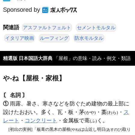
Sponsored by
関連語
アスファルトフェルト
セメントモルタル
イタリア映画
ルーフィング
防水モルタル
精選版 日本国語大辞典
「屋根」の意味・読み・例文・類語
や‐ね【屋根・家根】
〘 名詞 〙
①
雨露、暑さ、寒さなどを防ぐため建物の最上部に
設けたおおい。多く、瓦・板・茅
・藁
・
ス
(かや)
(わら)
レート
・
コンクリート
・金属板で葺
く。
(ふ)
[初出の実例]「板葺の黒木の屋根
は山近し明日
取り
(やね)
(あすのひ)