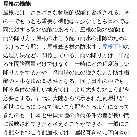
屋根の機能
屋根には，さまざまな物理的機能も要求される。そ
の中でもっとも重要な機能は，少なくとも日本では
雨に対する防水機能であろう。屋根の防水機能は，
雨の降り方，屋根の水こう配（雨水の排除のために
つけるこう配），屋根葺き材の防水性，
屋根下地
の
処理方法などに関係している。雨の降り方は，単な
る年間降雨量だけではなく，一時にどの程度激しい
降り方をするかや，降雨時の風の強さなどが防水機
能の大小を決める条件となる。同じ日本の中でも，
降雨条件の厳しい地方では，より大きな水こう配を
必要とする。古代に大陸から伝承された瓦屋根が，
近世になるにつれて強いこう配をとるようになって
きたのも，日本と中国大陸の降雨条件の差が長い間
に反映されてきたと考えることができる。一般にこ
う配をもつこう配屋根では，屋根葺き材に下向きの