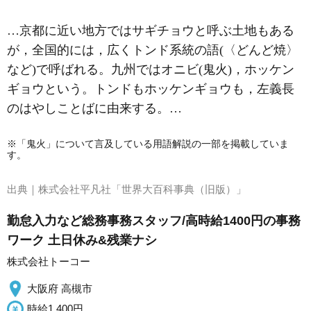
…京都に近い地方ではサギチョウと呼ぶ土地もある
が，全国的には，広くトンド系統の語(〈どんど焼〉
など)で呼ばれる。九州ではオニビ(鬼火)，ホッケン
ギョウという。トンドもホッケンギョウも，左義長
のはやしことばに由来する。…
※「鬼火」について言及している用語解説の一部を掲載していま
す。
出典｜
株式会社平凡社「世界大百科事典（旧版）」
勤怠入力など総務事務スタッフ/高時給1400円の事務
ワーク 土日休み&残業ナシ
株式会社トーコー
大阪府 高槻市
時給1,400円