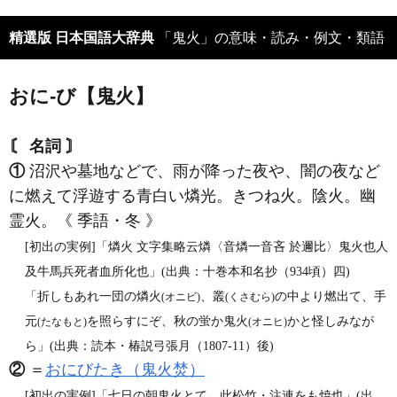
精選版 日本国語大辞典
「鬼火」の意味・読み・例文・類語
おに‐び【鬼火】
〘 名詞 〙
①
沼沢や墓地などで、雨が降った夜や、闇の夜など
に燃えて浮遊する青白い燐光。きつね火。陰火。幽
霊火。《 季語・冬 》
[初出の実例]「燐火 文字集略云燐〈音燐一音吝 於邇比〉鬼火也人
及牛馬兵死者血所化也」(出典：十巻本和名抄（934頃）四)
「折しもあれ一団の燐火
、叢
の中より燃出て、手
(オニビ)
(くさむら)
元
を照らすにぞ、秋の蛍か鬼火
かと怪しみなが
(たなもと)
(オニヒ)
ら」(出典：読本・椿説弓張月（1807‐11）後)
②
＝
おにびたき（鬼火焚）
[初出の実例]「七日の朝鬼火とて、此松竹・注連をも焼也」(出