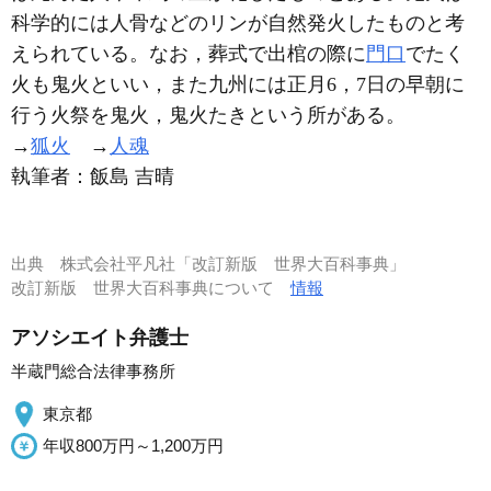
科学的には人骨などのリンが自然発火したものと考
えられている。なお，葬式で出棺の際に
門口
でたく
火も鬼火といい，また九州には正月6，7日の早朝に
行う火祭を鬼火，鬼火たきという所がある。
→
狐火
→
人魂
執筆者：
飯島 吉晴
出典
株式会社平凡社「改訂新版 世界大百科事典」
改訂新版 世界大百科事典について
情報
アソシエイト弁護士
半蔵門総合法律事務所
東京都
年収800万円～1,200万円