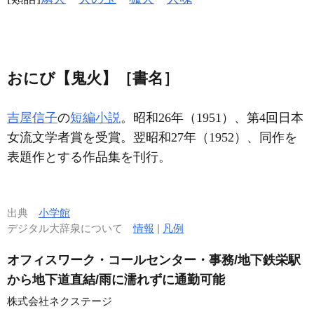
おにび【鬼火】［書名］
吉屋信子
の
短編小説
。昭和26年（1951）、第4回日本
女流文学者賞を受賞。翌昭和27年（1952）、同作を
表題作とする作品集を刊行。
出典
小学館
デジタル大辞泉について
情報
|
凡例
オフィスワーク・コールセンター・事務/地下鉄栄駅
から地下道直結/雨に濡れずに通勤可能
株式会社ネクステージ