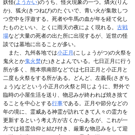
妖怪(
ようかい
)のうち、怪火現象の一つ。燐火(りん
か)、狐火(きつねび)のたぐいで、青い火が集散しつ
つ空中を浮遊する。死者や牛馬の血が年を経て化し
たものといい、とくに雨天の夜によく現れる。
古戦
場
など大量の死者の出た所に出現するが、近世の怪
談では墓地に出ることが多い。
また、九州各地では
小正月
(こしょうがつ)の火祭を
鬼火とか
鬼火焚
(た)きとよんでいる。七日正月に行う
所が多く、熊本県南部などでは七日正月と小正月と
二度も火祭をする所がある。どんど、左義長(さぎち
ょう)などという小正月の火祭と同じように、野外で
臨時の小屋生活を送り、物忌みが終われば焼き捨て
ることを中心とする
行事
である。正月や節分などの
年の境に、霊威ある神霊が訪れてきて人々の霊力を
更新するという考え方が古くからあるが、これが一
方では祖霊信仰と結び付き、厳重な物忌みをして迎