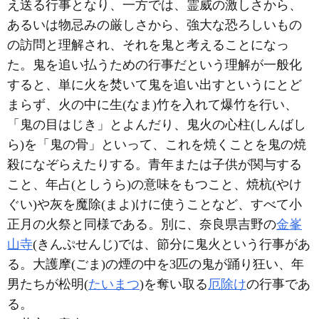
え送る行事となり、一方では、霊威の激しさから、
あるいは物忌みの厳しさから、強大な恐ろしいもの
の訪問と理解され、それを鬼と考えることになっ
た。鬼を追い払うための行事だという理解が一般化
すると、単に火を焚いて鬼を追い出すというにとど
まらず、火の中に生(なま)竹を入れて爆竹を行い、
「鬼の目はじき」とよんだり、鬼火の心柱(しんばし
ら)を「鬼の骨」といって、これを焼くことを鬼の焼
殺になぞらえたりする。青年または子供が関与する
こと、年占(としうら)の意味をもつこと、焼杭(やけ
ぐい)や灰を魔除(まよ)けに使うことなど、すべて小
正月の火祭と同様である。別に、奈良県吉野の
金峯
山寺
(きんぷせんじ)では、節分に鬼火という行事があ
る。大護摩(ごま)の煙の中を3匹の鬼が踊り狂い、年
男たちが松明(
たいまつ
)を奪い取る
厄除け
の行事であ
る。