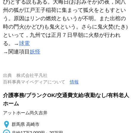
び)とする説もある。大晦日(おおみそか)の夜，関八
州の狐が江戸王子稲荷に集まって狐火をともすとい
う。原因はリンの燃焼ともいうが不明。また出棺の
時の門火(かどび)も鬼火という。さらに鬼火焚(たき)
といって，九州では正月７日早朝に火祭が行われ
る。→
球電
→関連項目
妖怪
出典
株式会社平凡社
百科事典マイペディアについて
情報
介護事務/ブランクOK/交通費支給/夜勤なし/有料老人
ホーム
アットホーム尚久吉井
群馬県 高崎市
月給17万2,000円～20万円