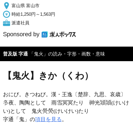
富山県 富山市
時給1,250円～1,563円
派遣社員
Sponsored by
普及版 字通
「鬼火」の読み・字形・画数・意味
【鬼火】きか（くわ）
おにび。きつねび。漢・王逸〔楚辞、九思、哀歳〕
夜、陶陶として 雨
冥冥たり
光
(けいけ
い)として 鬼火
(けいけい)たり
字通「鬼」の
項目を見る
。