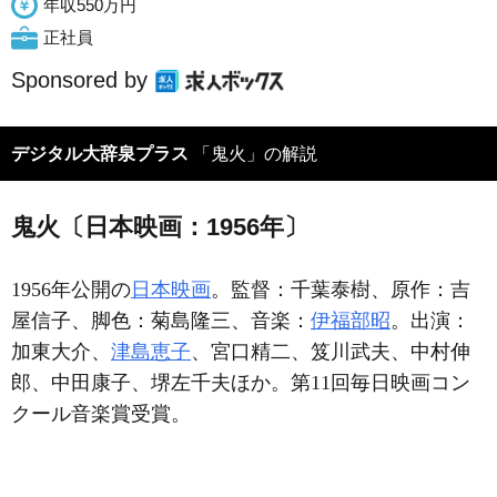
年収550万円
正社員
Sponsored by
デジタル大辞泉プラス
「鬼火」の解説
鬼火〔日本映画：1956年〕
1956年公開の
日本映画
。監督：千葉泰樹、原作：吉
屋信子、脚色：菊島隆三、音楽：
伊福部昭
。出演：
加東大介、
津島恵子
、宮口精二、笈川武夫、中村伸
郎、中田康子、堺左千夫ほか。第11回毎日映画コン
クール音楽賞受賞。