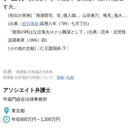
す火。
[初出の実例]「海浦窟宅、非
復人烟
、山谷巣穴、唯見
鬼火
」
二
一
二
一
(出典：
続日本紀
‐延暦八年（789）七月丁巳)
「陰雨の時はなほ鬼火
飄蕩として」(出典：読本・近世怪
(キクヮ)
談霜夜星（1806）四)
[その他の文献]〔仁王護国経‐下〕
出典
精選版 日本国語大辞典
精選版 日本国語大辞典について
情報
|
凡例
アソシエイト弁護士
半蔵門総合法律事務所
東京都
年収800万円～1,200万円