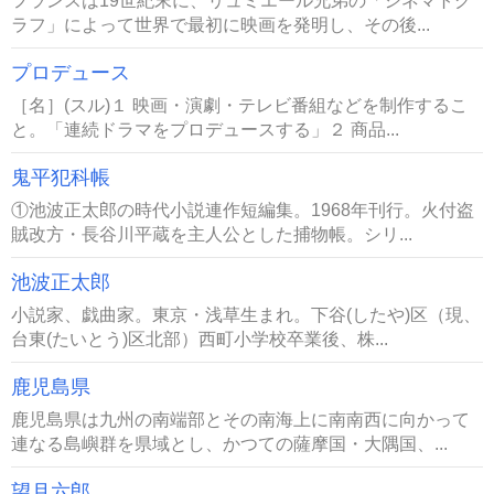
フランスは19世紀末に、リュミエール兄弟の「シネマトグ
ラフ」によって世界で最初に映画を発明し、その後...
プロデュース
［名］(スル)１ 映画・演劇・テレビ番組などを制作するこ
と。「連続ドラマをプロデュースする」２ 商品...
鬼平犯科帳
①池波正太郎の時代小説連作短編集。1968年刊行。火付盗
賊改方・長谷川平蔵を主人公とした捕物帳。シリ...
池波正太郎
小説家、戯曲家。東京・浅草生まれ。下谷(したや)区（現、
台東(たいとう)区北部）西町小学校卒業後、株...
鹿児島県
鹿児島県は九州の南端部とその南海上に南南西に向かって
連なる島嶼群を県域とし、かつての薩摩国・大隅国、...
望月六郎