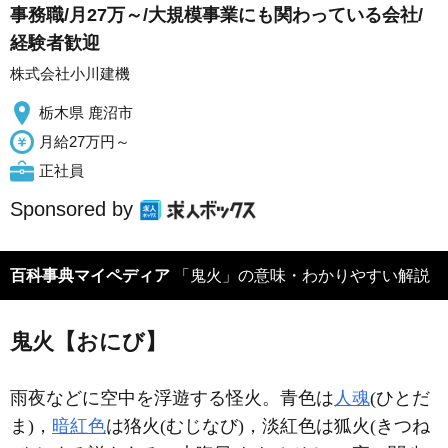
事務職/月27万～/大規模事業にも関わっている会社/
経験者歓迎
株式会社小川建機
栃木県 鹿沼市
月給27万円～
正社員
Sponsored by
百科事典マイペディア
「鬼火」の意味・わかりやすい解説
鬼火【おにび】
雨夜などに空中を浮遊する怪火。青色は
人魂
(ひとだ
ま)，
暗紅色
は狢火(むじなび)，淡紅色は狐火(きつね