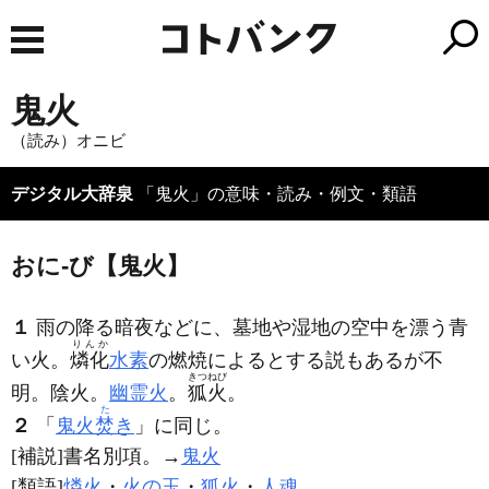
鬼火
（読み）オニビ
デジタル大辞泉
「鬼火」の意味・読み・例文・類語
おに‐び【鬼火】
１
雨の降る暗夜などに、墓地や湿地の空中を漂う青
りんか
い火。
燐化
水素
の燃焼によるとする説もあるが不
きつねび
明。陰火。
幽霊火
。
狐火
。
た
２
「
鬼火
焚
き
」に同じ。
[補説]書名別項。→
鬼火
[類語]
燐火
・
火の玉
・
狐火
・
人魂