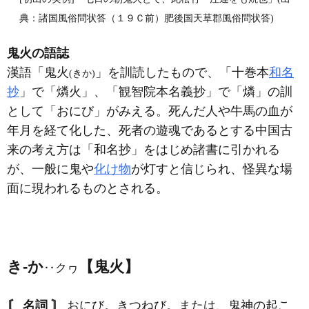
典：諸国風俗問状答（１９Ｃ前）肥後国天草郡風俗問状答)
鬼火の語誌
漢語「鬼火
」を訓読したもので、「十巻本
和名
(きか)
抄
」で「燐火」、「観智院本名義抄」で「燐」の訓
として「おにび」がみえる。死んだ人や牛馬の血が
年月を経て化した、死者の遊魂であるとする中国古
来の考え方は「和名抄」をはじめ諸書に引かれる
が、一般に鬼や
化け物
が灯すと信じられ、怪異な場
面に現われるものとされる。
き‐か
【鬼火】
‥クヮ
〘 名詞 〙
おにび。きつねび。または、鬼神の起こ