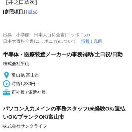
［井之口章次］
[参照項目]
|
狐火
出典
小学館 日本大百科全書(ニッポニカ)
日本大百科全書(ニッポニカ)について
情報
|
凡例
半導体・医療装置メーカーの事務補助/土日祝/日勤
株式会社平山
富山県 富山市
時給1,230円～
正社員 / 派遣社員
パソコン入力メインの事務スタッフ/未経験OK/週払
いOK/ブランクOK/富山市
株式会社サンクライフ