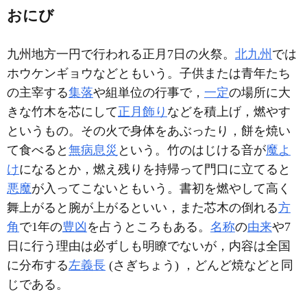
おにび
九州地方一円で行われる正月7日の火祭。
北九州
では
ホウケンギョウなどともいう。子供または青年たち
の主宰する
集落
や組単位の行事で，
一定
の場所に大
きな竹木を芯にして
正月飾り
などを積上げ，燃やす
というもの。その火で身体をあぶったり，餅を焼い
て食べると
無病息災
という。竹のはじける音が
魔よ
け
になるとか，燃え残りを持帰って門口に立てると
悪魔
が入ってこないともいう。書初を燃やして高く
舞上がると腕が上がるといい，また芯木の倒れる
方
角
で1年の
豊凶
を占うところもある。
名称
の
由来
や7
日に行う理由は必ずしも明瞭でないが，内容は全国
に分布する
左義長
(さぎちょう) ，どんど焼などと同
じである。