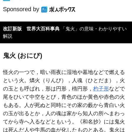
Sponsored by
改訂新版 世界大百科事典
「鬼火」の意味・わかりやすい
解説
鬼火 (おにび)
怪火の一つで，暗い雨夜に湿地や墓地などで燃える
という火。燐火（りんび），人魂（ひとだま），火
の玉とも呼ばれ，形は円形，楕円形，
杓子形
などで
尾をひいて中空をとび，青色のほか黄色や赤色の火
もある。人が死ぬと同時にその家の藪から青白い火
の玉が出るとか，人の魂は家から知人の所へまわっ
てから寺へ入るなどともいう。《和名抄》には鬼火
は死んだ人や牛馬の血が化したものとある。鬼火は