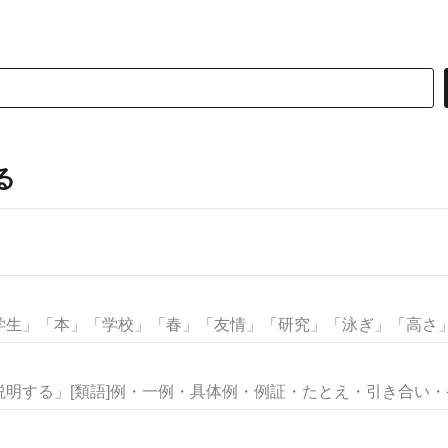
る
生」「本」「学校」「春」「友情」「研究」「泳ぎ」「高さ」な
明する」[類語]例・一例・具体例・例証・たとえ・引き合い・ケー