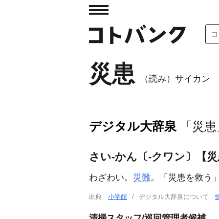
災患
（読み）サイカン
デジタル大辞泉
「災患
さい‐かん〔‐クワン〕【
わざわい。
災難
。「
災患
を救う
出典
小学館
デジタル大辞泉について
清掃スタッフ/巡回管理者候補