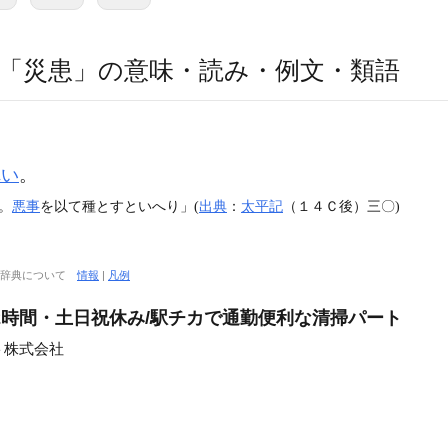
「災患」の意味・読み・例文・類語
れい
。
。
悪事
を以て種とすといへり」(
出典
：
太平記
（１４Ｃ後）三〇)
〕
大辞典について
情報
|
凡例
2時間・土日祝休み/駅チカで通勤便利な清掃パート
ト株式会社