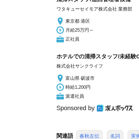
ワタキューセイモア株式会社 業務部
東京都 港区
月給25万円～
正社員
ホテルでの清掃スタッフ/未経験O
株式会社サンクライフ
富山県 砺波市
時給1,200円
派遣社員
Sponsored by
関連語
春秋左伝
名詞
実