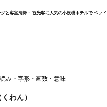
グと客室清掃・ 観光客に人気の小規模ホテルで ベッド
読み・字形・画数・意味
（くわん）