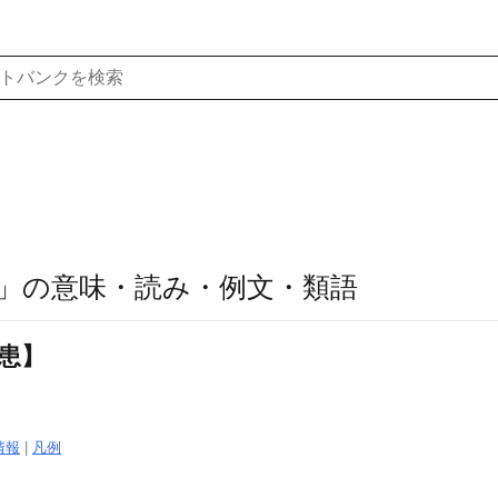
」の意味・読み・例文・類語
災患】
」
情報
|
凡例