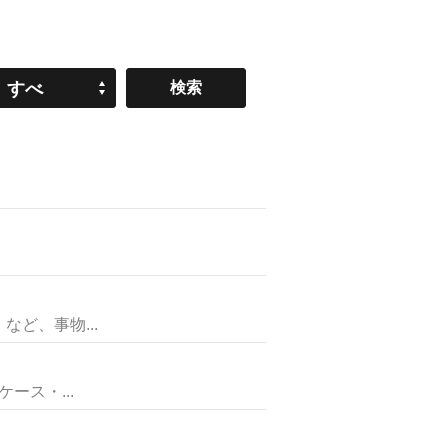
すべ
て
ど、事物...
ス・...