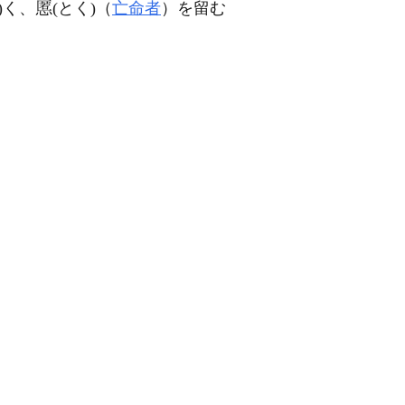
)く、
(とく)（
亡命者
）を留む