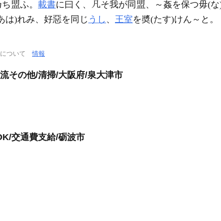
乃ち
ふ。
載書
に曰く、
そ我が同
、～姦を保つ毋(な
あは)れみ、好惡を同じ
うし
、
王室
を奬(たす)けん～と。
通について
情報
流その他/清掃/大阪府/泉大津市
K/交通費支給/砺波市