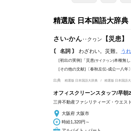
精選版 日本国語大辞典
さい‐かん
【災患】
‥クヮン
〘 名詞 〙
わざわい。災難。
う
[初出の実例]「災患
本種無し
(サイクヮン)
[その他の文献]〔春秋左伝‐成公一八年
出典
精選版 日本国語大辞典
精選版 日本国語
オフィスクリーンスタッフ/早朝
三井不動産ファシリティーズ・ウエス
大阪府 大阪市
時給1,320円～
アルバイト・パート