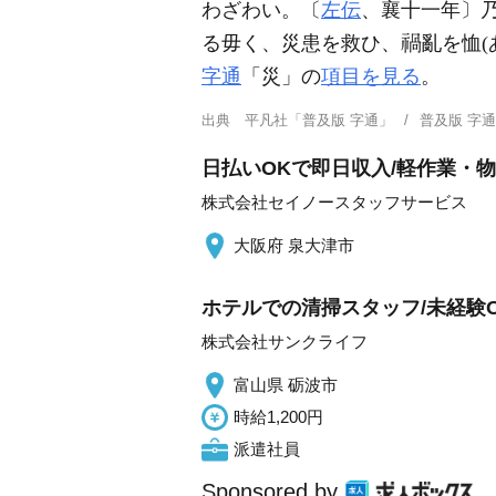
わざわい。〔
左伝
、襄十一年〕
る毋く、災患を救ひ、
亂を恤(
字通
「災」の
項目を見る
。
出典
平凡社「普及版 字通」
普及版 字
日払いOKで即日収入/軽作業・物
株式会社セイノースタッフサービス
大阪府 泉大津市
ホテルでの清掃スタッフ/未経験O
株式会社サンクライフ
富山県 砺波市
時給1,200円
派遣社員
Sponsored by