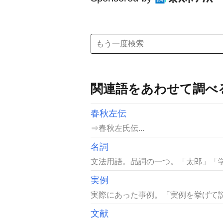
関連語をあわせて調べ
春秋左伝
⇒春秋左氏伝...
名詞
文法用語。品詞の一つ。「太郎」「学
実例
実際にあった事例。「実例を挙げて説
文献