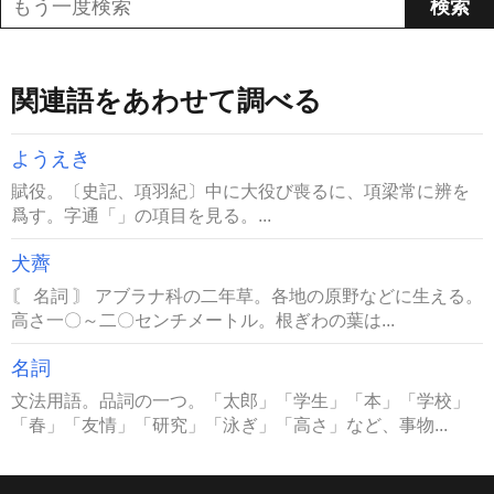
関連語をあわせて調べる
ようえき
賦役。〔史記、項羽紀〕中に大役び喪るに、項梁常に辨を
爲す。字通「」の項目を見る。...
犬薺
〘 名詞 〙 アブラナ科の二年草。各地の原野などに生える。
高さ一〇～二〇センチメートル。根ぎわの葉は...
名詞
文法用語。品詞の一つ。「太郎」「学生」「本」「学校」
「春」「友情」「研究」「泳ぎ」「高さ」など、事物...