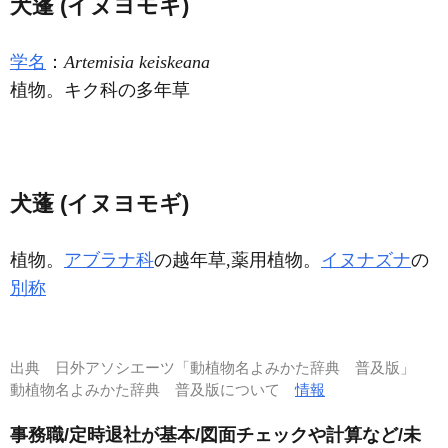
犬蓬 (イヌヨモギ)
学名
：
Artemisia keiskeana
植物。キク科の多年草
犬蓬 (イヌヨモギ)
植物。
アブラナ科
の越年草,薬用植物。
イヌナズナ
の
別称
出典
日外アソシエーツ「動植物名よみかた辞典 普及版」
動植物名よみかた辞典 普及版について
情報
事務職/定時退社が基本/図面チェックや計算など/未