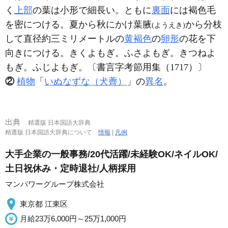
く
上部
の葉は小形で細長い。ともに
裏面
には褐色毛
を密につける。夏から秋にかけ葉腋
から分枝
(ようえき)
して直径約三ミリメートルの
黄褐色
の
卵形
の花を下
向きにつける。きくよもぎ。ふさよもぎ。きつねよ
もぎ。ふじよもぎ。〔書言字考節用集（1717）〕
②
植物
「
いぬなずな（犬薺）
」の
異名
。
出典
精選版 日本国語大辞典
精選版 日本国語大辞典について
情報
|
凡例
大手企業の一般事務/20代活躍/未経験OK/ネイルOK/
土日祝休み・定時退社/人柄採用
マンパワーグループ株式会社
東京都 江東区
月給23万6,000円～25万1,000円