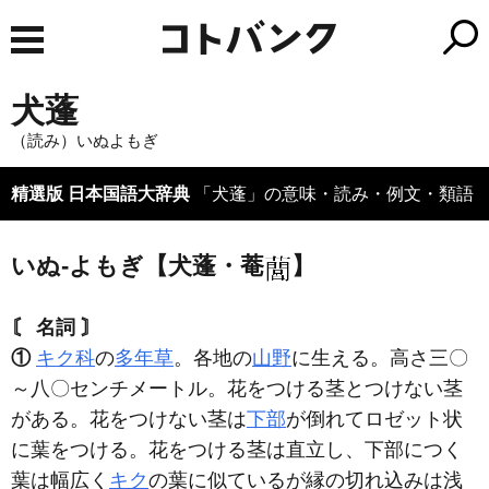
犬蓬
（読み）いぬよもぎ
精選版 日本国語大辞典
「犬蓬」の意味・読み・例文・類語
いぬ‐よもぎ【犬蓬・菴
】
〘 名詞 〙
①
キク科
の
多年草
。各地の
山野
に生える。高さ三〇
～八〇センチメートル。花をつける茎とつけない茎
がある。花をつけない茎は
下部
が倒れてロゼット状
に葉をつける。花をつける茎は直立し、下部につく
葉は幅広く
キク
の葉に似ているが縁の切れ込みは浅