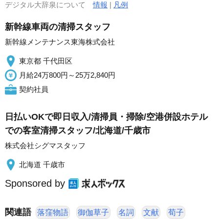
デジタル大辞泉について
情報
|
凡例
新幹線車両の清掃スタッフ
新幹線メンテナンス東海株式会社
東京都 千代田区
月給24万800円～25万2,840円
契約社員
日払いOKで即日収入/清掃員・掃除/空港併設ホテル
での客室清掃スタッフ/北海道/千歳市
株式会社シグマスタッフ
北海道 千歳市
Sponsored by
関連語
落窪物語
御伽草子
名詞
文献
荀子