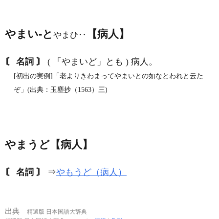
やまい‐と
【病人】
やまひ‥
〘 名詞 〙
( 「やまいど」とも ) 病人。
[初出の実例]「老よりきわまってやまいとの如なとわれと云た
ぞ」(出典：玉塵抄（1563）三)
やまうど【病人】
〘 名詞 〙
⇒
やもうど（病人）
出典
精選版 日本国語大辞典