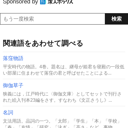
Sponsored by
関連語をあわせて調べる
落窪物語
平安時代の物語。4巻。題名は、継母が姫君を寝殿の一段低
い部屋に住まわせて落窪の君と呼ばせたことによる...
御伽草子
狭義には，江戸時代に〈御伽文庫〉としてセットで刊行さ
れた絵入刊本23編をさす。すなわち《文正さうし》...
名詞
文法用語。品詞の一つ。「太郎」「学生」「本」「学校」
「春」「友情」「研究」「泳ぎ」「高さ」など、事物...