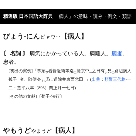
精選版 日本国語大辞典
「病人」の意味・読み・例文・類語
びょう‐にん
【病人】
ビャウ‥
〘 名詞 〙
病気にかかっている人。病難人。
病者
。
患者。
[初出の実例]「事須
看督近衛等巡
撿京中
之日有
見
路辺病人
下
二
一
レ
二
孤子
者、随便令
取
送院并東西悲田
」(
出典
：
類聚三代格
‐一
一
上レ
二
一
二・寛平八年（896）閏正月一七日)
[その他の文献]〔荀子‐法行〕
やもうど
【病人】
やまうど