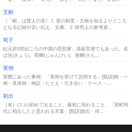
文献
《「献」は賢人の意》１ 昔の制度・文物を知るよりどころ
となる記録や言い伝え。文書。２ 研究上の参考資...
荀子
紀元前3世紀ごろの中国の思想家。高級官僚でもあった。名
は況(きょう)。荀卿(じゅんけい)、孫卿(そん...
実例
実際にあった事例。「実例を挙げて説明する」[類語]例・一
例・具体例・例証・たとえ・引き合い・ケース・...
初出
［名］(スル)初めて出ること。最初に現れること。「室町時
代に初出したと思われる言葉」[類語]放出・排...