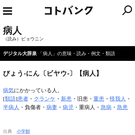
病人
（読み）ビョウニン
デジタル大辞泉
「病人」の意味・読み・例文・類語
びょう‐にん〔ビヤウ‐〕【病人】
病気
にかかっている人。
[
類語
]
患者
・
クランケ
・
新患
・旧患・
重患
・
怪我人
・
半病人
・負傷者・
病妻
・
病児
・重病人・
急病
・
急患
出典
小学館