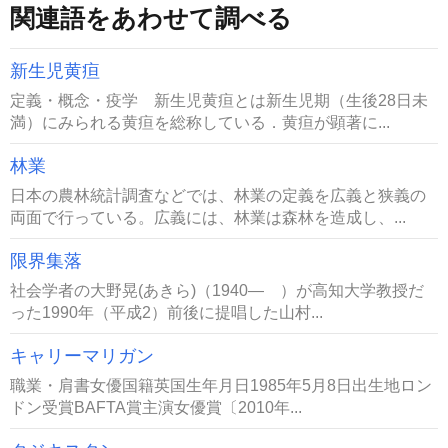
関連語をあわせて調べる
新生児黄疸
定義・概念・疫学 新生児黄疸とは新生児期（生後28日未
満）にみられる黄疸を総称している．黄疸が顕著に...
林業
日本の農林統計調査などでは、林業の定義を広義と狭義の
両面で行っている。広義には、林業は森林を造成し、...
限界集落
社会学者の大野晃(あきら)（1940― ）が高知大学教授だ
った1990年（平成2）前後に提唱した山村...
キャリーマリガン
職業・肩書女優国籍英国生年月日1985年5月8日出生地ロン
ドン受賞BAFTA賞主演女優賞〔2010年...