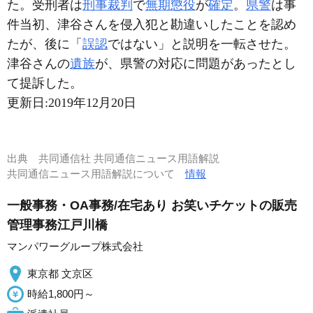
た。受刑者は
刑事裁判
で
無期懲役
が
確定
。
県警
は事
件当初、津谷さんを侵入犯と勘違いしたことを認め
たが、後に「
誤認
ではない」と説明を一転させた。
津谷さんの
遺族
が、県警の対応に問題があったとし
て提訴した。
更新日:
2019年12月20日
出典
共同通信社 共同通信ニュース用語解説
共同通信ニュース用語解説について
情報
一般事務・OA事務/在宅あり お笑いチケットの販売
管理事務江戸川橋
マンパワーグループ株式会社
東京都 文京区
時給1,800円～