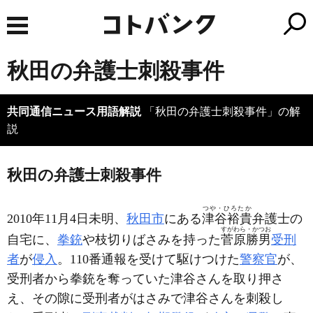
秋田の弁護士刺殺事件
共同通信ニュース用語解説
「秋田の弁護士刺殺事件」の解
説
秋田の弁護士刺殺事件
つや・ひろたか
2010年11月4日未明、
秋田市
にある
津谷裕貴
弁護士の
すがわら・かつお
自宅に、
拳銃
や枝切りばさみを持った
菅原勝男
受刑
者
が
侵入
。110番通報を受けて駆けつけた
警察官
が、
受刑者から拳銃を奪っていた津谷さんを取り押さ
え、その隙に受刑者がはさみで津谷さんを刺殺し