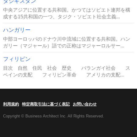
タジキスタン
中央アジアに位置する共和国。かつてはソビエト連邦を構
成する15共和国の一つ、タジク・ソビエト社会主義...
ハンガリー
中部ヨーロッパのドナウ川中流域に位置する共和国。ハン
ガリー（マジャール）語での正称はマジャーロルサー...
フィリピン
目次 自然 住民 社会 歴史 バランガイ社会 ス
ペインの支配 フィリピン革命 アメリカの支配...
利用規約
特定商取引法に基づく表記
お問い合わせ
Copyright © Business Architect Inc. All Rights Reserved.