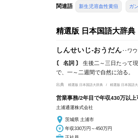
関連語
新生児溶血性黄疸
ガ
精選版 日本国語大辞典
しんせいじ‐おうだん
‥ワウ
〘 名詞 〙
生後二～三日たって現
で、一～二週間で自然に治る。
出典
精選版 日本国語大辞典
精選版 日本国語
営業事務/2年目で年収430万以上
土浦通運株式会社
茨城県 土浦市
年収330万円～450万円
正社員