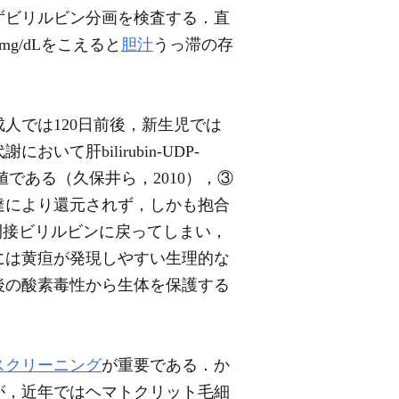
ずビリルビン分画を検査する．直
g/dLをこえると
胆汁
うっ滞の存
成人では120日前後，新生児では
肝bilirubin-UDP-
しく低値である（久保井ら，2010），③
達により還元されず，しかも抱合
間接ビリルビンに戻ってしまい，
には黄疸が発現しやすい生理的な
後の酸素毒性から生体を保護する
スクリーニング
が重要である．か
が，近年ではヘマトクリット毛細