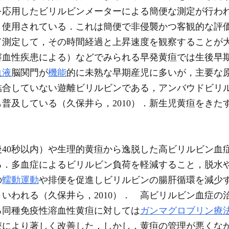
を応用したビリルビンメーターによる簡便な測定が行わ
く使用されている．これは簡便で非侵襲かつ客観的な評
して測定して，その時間経過と上昇速度を観察することが
溶血性疾患による）などでみられる早発黄疸では生後早
血液
脳関門が
機能
的に未熟な早期産児に多いが，主要な
合していない遊離ビリルビンである，アンバウドビリル
及している（久保井ら，2010）．新生児黄疸をきたす疾
40秒以内）や生理的黄疸から逸脱した高ビリルビン血
る．多血症によるビリルビン負荷を軽減すること，脱水や
の
蠕動運動
や排便を促進しビリルビンの腸肝循環を減少
いわれる（久保井ら，2010）． 高ビリルビン血症の
る同種免疫性溶血性黄疸に対しては
ガンマグロブリン療
療により著しく改善した．しかし，黄疸の管理が悪くな