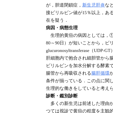
が，胆道閉鎖症，
新生児肝炎
な
接ビリルビン値が15％以上，ある
在を疑う．
病因・病態生理
生理的黄疸の病因としては，①
80～90日）が短いことから，ビリ
glucuronosyltransfer
肝細胞内で抱合され細胆管から
ビリルビンを加水分解する酵素で
腸管から再吸収される
腸肝循環
条件が揃っている．この点に関
生理的な働きをしていると考えら
診断・鑑別診断
多くの新生児は前述した理由か
つては視診で黄疸の程度を主観