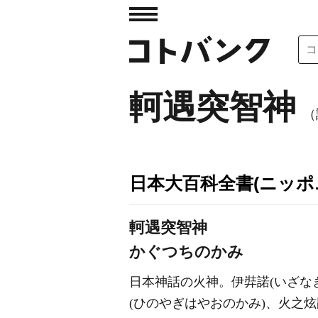
軻遇突智神
（
日本大百科全書(ニッポ
軻遇突智神
かぐつちのかみ
日本神話の火神。伊弉諾(いざなぎ
(ひのやぎはやおのかみ)、火之炫