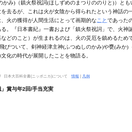
のかみ)（鎮火祭祝詞(ほしずめのまつりののりと)）とも
世を去るが、これは火が女陰から得られたという神話の
は、火の獲得が人間生活にとって画期的な
こと
であった
ある。『日本書紀』一書および「鎮火祭祝詞」で、火神
、藻などのこと）が生まれるのは、火の災厄を鎮めるため
飛びついて、剣神経津主神(ふつぬしのかみ)や甕(みか)
の文化の時代が展開したことを物語る。
日本大百科全書(ニッポニカ)について
情報
|
凡例
」賞与年2回/手当充実