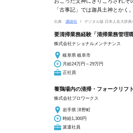
おこった父神にきりころされ,その
「古事記」では迦具土神とかく
出典
講談社
デジタル版 日本人名大辞典
要清掃業務経験「清掃業務管理職
株式会社ナショナルメンテナンス
岐阜県 岐阜市
月給24万円～29万円
正社員
養鶏場内の清掃・フォークリフト
株式会社プロワークス
岩手県 洋野町
時給1,300円
派遣社員