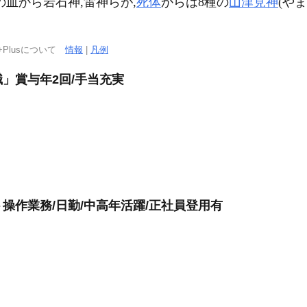
血から岩石神,雷神らが,
死体
からは8種の
山津見神
(や
。
+Plusについて
情報
|
凡例
」賞与年2回/手当充実
操作業務/日勤/中高年活躍/正社員登用有