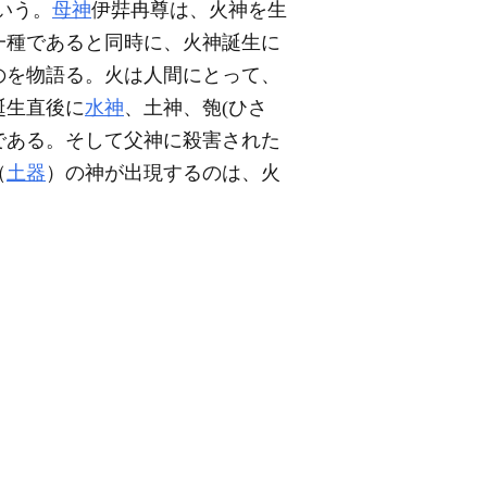
いう。
母神
伊弉冉尊は、火神を生
一種であると同時に、火神誕生に
のを物語る。火は人間にとって、
誕生直後に
水神
、土神、匏(ひさ
である。そして父神に殺害された
（
土器
）の神が出現するのは、火