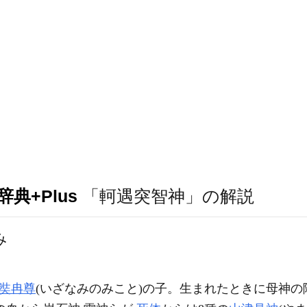
典+Plus
「軻遇突智神」の解説
み
奘冉尊
(いざなみのみこと)の子。生まれたときに母神の