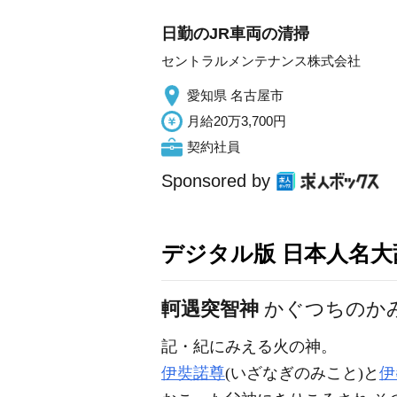
日勤のJR車両の清掃
セントラルメンテナンス株式会社
愛知県 名古屋市
月給20万3,700円
契約社員
Sponsored by
デジタル版 日本人名大辞
軻遇突智神
かぐつちのか
記・紀にみえる火の神。
伊奘諾尊
(いざなぎのみこと)と
伊