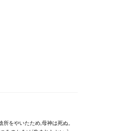
陰所をやいたため,母神は死ぬ。