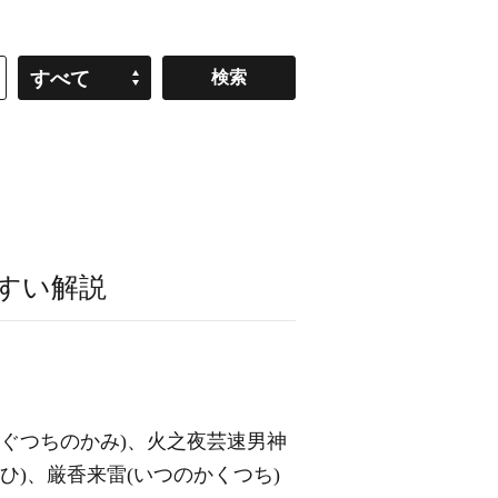
すべて
すい解説
かぐつちのかみ)、火之夜芸速男神
ひ)、厳香来雷(いつのかくつち)