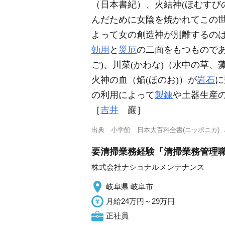
（日本書紀）、火結神(ほむすび
んだために女陰を焼かれてこの
よって女の創造神が別離するの
効用
と
災厄
の二面をもつもので
ご)、川菜(かわな)（水中の草
火神の血（焔(ほのお)）が
岩石
に
の利用によって
製錬
や土器生産
［
吉井
巖］
出典
小学館 日本大百科全書(ニッポニカ)
要清掃業務経験「清掃業務管理職
株式会社ナショナルメンテナンス
岐阜県 岐阜市
月給24万円～29万円
正社員