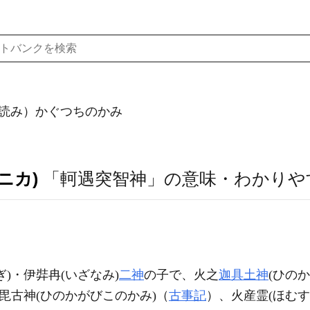
読み）かぐつちのかみ
ニカ)
「軻遇突智神」の意味・わかりや
)・伊弉冉(いざなみ)
二神
の子で、火之
迦具土神
(ひの
毘古神(ひのかがびこのかみ)（
古事記
）、火産霊(ほむす