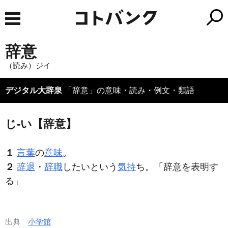
辞意
（読み）ジイ
デジタル大辞泉
「辞意」の意味・読み・例文・類語
じ‐い【辞意】
１
言葉
の
意味
。
２
辞退
・
辞職
したいという
気持
ち。「
辞意
を表明す
る」
出典
小学館