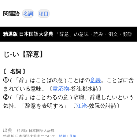
関連語
名詞
項目
精選版 日本国語大辞典
「辞意」の意味・読み・例文・類語
じ‐い【辞意】
〘 名詞 〙
①
( 「辞」はことばの意 ) ことばの
意義
。ことばに含
まれている意味。〔
韋応物
‐答崔都水詩〕
②
( 「辞」はことわるの意 ) 辞職、辞退したいという
気持。「辞意を表明する」 〔
江淹
‐效阮公詩詩〕
出典
精選版 日本国語大辞典
精選版 日本国語大辞典について
情報
|
凡例