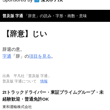
普及版 字通
「辞意」の読み・字形・画数・意味
【辞意】じい
辞退の意。
字通
「辞」の
項目を見る
。
出典
平凡社「普及版 字通」
普及版 字通について
情報
2tトラックドライバー・東証プライムグループ・未
経験歓迎・普通免許OK
東和運輸株式会社