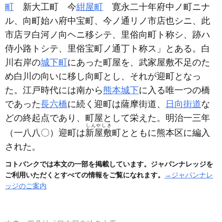
町
新大工町 今
紺屋町
寛永二十年府中ノ町ニナ
ル、向町始ハ府中宝町、今ノ通リノ市店也シニ、此
市店ヲ白河ノ向ヘニ移シテ、里俗向町ト称シ、跡ハ
侍小路トシテ、里俗宝町ノ通丁ト称ス」とある。白
川右岸の
城下町
にあった町屋を、武家屋敷不足のた
め白川の向いに移し向町とし、それが迎町となっ
た。江戸時代には南から
熊本城下
に入る唯一つの橋
であった
長六橋
に続く迎町は薩摩街道、
日向街道
な
どの終起点であり、町屋として栄えた。明治一三年
しんやしき
（一八八〇）
迎町は
新屋敷
町とともに熊本区に編入
された。
コトバンクでは本文の一部を掲載しています。ジャパンナレッジを
ご利用いただくとすべての情報をご覧になれます。
→ジャパンナレ
ッジのご案内