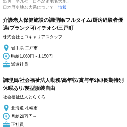
出典
平凡社「日本歴史地名大系」
日本歴史地名大系について
情報
介護老人保健施設の調理師/フルタイム/厨房経験者優
遇/ブランク可/イチオシ/三戸町
株式会社ヒロキャリアスタッフ
岩手県 二戸市
時給1,060円～1,150円
派遣社員
調理員/社会福祉法人勤務/高年収/賞与年2回/長期特別
休暇あり/髪型服装自由
社会福祉法人とらくろ
北海道 札幌市
月給28万円～
正社員