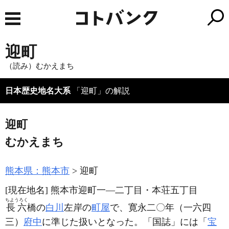
迎町
（読み）むかえまち
日本歴史地名大系
「迎町」の解説
迎町
むかえまち
熊本県：熊本市
迎町
[現在地名]
熊本市迎町一―二丁目・本荘五丁目
ちようろく
長六
橋の
白川
左岸の
町屋
で、寛永二〇年
（一六四
三）
府中
に準じた扱いとなった。「国誌」には「
宝