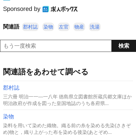
Sponsored by
関連語
郡村誌
染物
左官
物産
洗湯
関連語をあわせて調べる
郡村誌
三六冊 明治一一―一八年 徳島県立図書館所蔵呉郷文庫ほか
明治政府が作成を図った皇国地誌のうち各府県...
染物
染料を用いて染めた織物。織る前の糸を染める先染(さきぞ
め)物と，織り上がった布を染める後染(あとぞめ...