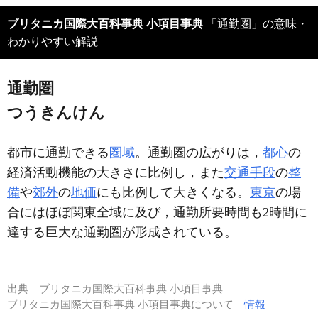
ブリタニカ国際大百科事典 小項目事典
「通勤圏」の意味・
わかりやすい解説
通勤圏
つうきんけん
都市に通勤できる
圏域
。通勤圏の広がりは，
都心
の
経済活動機能の大きさに比例し，また
交通手段
の
整
備
や
郊外
の
地価
にも比例して大きくなる。
東京
の場
合にはほぼ関東全域に及び，通勤所要時間も2時間に
達する巨大な通勤圏が形成されている。
出典
ブリタニカ国際大百科事典 小項目事典
ブリタニカ国際大百科事典 小項目事典について
情報