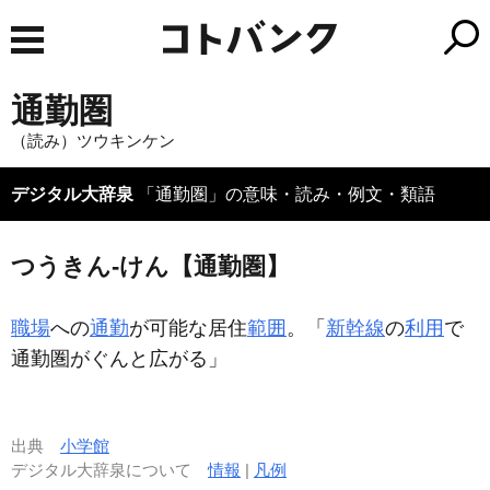
通勤圏
（読み）ツウキンケン
デジタル大辞泉
「通勤圏」の意味・読み・例文・類語
つうきん‐けん【通勤圏】
職場
への
通勤
が可能な居住
範囲
。「
新幹線
の
利用
で
通勤圏
がぐんと広がる」
出典
小学館
デジタル大辞泉について
情報
|
凡例