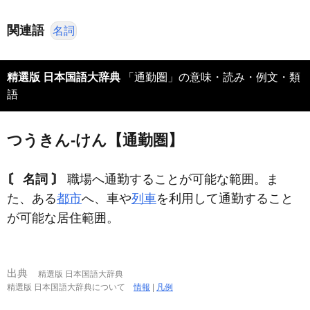
関連語
名詞
精選版 日本国語大辞典
「通勤圏」の意味・読み・例文・類
語
つうきん‐けん【通勤圏】
〘 名詞 〙
職場へ通勤することが可能な範囲。ま
た、ある
都市
へ、車や
列車
を利用して通勤すること
が可能な居住範囲。
出典
精選版 日本国語大辞典
精選版 日本国語大辞典について
情報
|
凡例