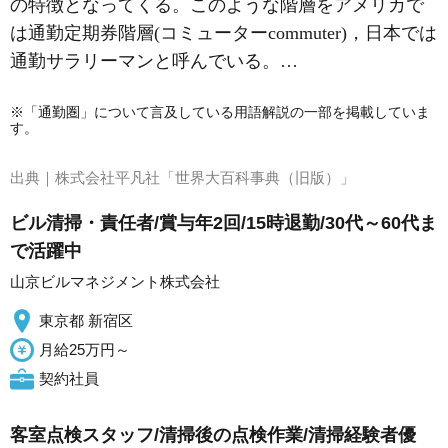
の特徴となってくる。このような階層をアメリカで
は通勤定期券階層(コミューターcommuter)，日本では
通勤サラリーマンと呼んでいる。…
※「通勤圏」について言及している用語解説の一部を掲載していま
す。
出典｜
株式会社平凡社「世界大百科事典（旧版）」
ビル清掃・責任者/賞与年2回/15時退勤/30代～60代ま
で活躍中
山京ビルマネジメント株式会社
東京都 新宿区
月給25万円～
契約社員
客室点検スタッフ/清掃後の点検作業/清掃経験者優