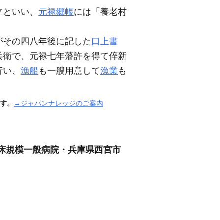
立といい、
元禄郷帳
には「養老村
がその四八年後に記した
口上書
兵衛で、元禄七年藩許を得て倅新
行い、
漁船
も一艘用意して
漁業
も
す。
→ジャパンナレッジのご案内
0床規模一般病院・兵庫県西宮市