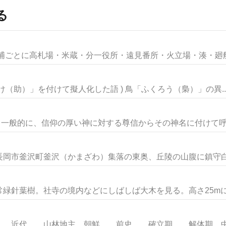
る
浦ごとに高札場・米蔵・分一役所・遠見番所・火立場・湊・廻船・
すけ（助）」を付けて擬人化した語 ) 鳥「ふくろう（梟）」の異..
。一般的に、信仰の厚い神に対する尊信からその神名に付けて呼ぶ
岡市釜沢町釜沢（かまざわ）集落の東奥、丘陵の山腹に鎮守白山
緑針葉樹。社寺の境内などにしばしば大木を見る。高さ25mにも
 近代 山林地主 朝鮮 前史 確立期 解体期 中国