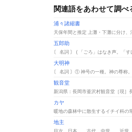
関連語をあわせて調べ
浦々諸縮書
天保年間と推定 上灘・下灘に分け、
五郎助
〘 名詞 〙 ( 「ごろ」はなき声。「
大明神
〘 名詞 〙① 神号の一種。神の尊称
観音堂
新潟県：長岡市釜沢村観音堂［現］長
カヤ
暖地の森林中に散生するイチイ科の常
地主
目次 日本 古代，中世 近世