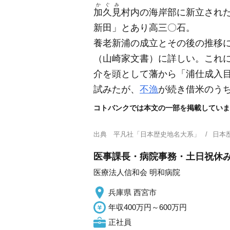
かぐみ
加久見
村内の海岸部に新立され
新田」とあり高三〇石。
養老新浦の成立とその後の推移
（山崎家文書）
に詳しい。これ
介を頭として藩から「浦仕成入
試みたが、
不漁
が続き借米のう
コトバンクでは本文の一部を掲載していま
出典
平凡社「日本歴史地名大系」
日本
医事課長・病院事務・土日祝休み
医療法人信和会 明和病院
兵庫県 西宮市
年収400万円～600万円
正社員