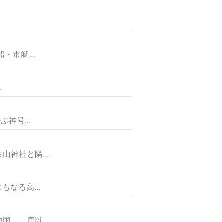
市艇...
.
神号...
神社と隣...
なる高...
 唐以...