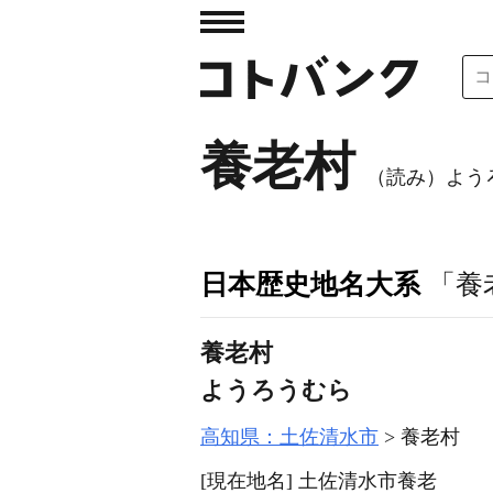
養老村
（読み）よう
日本歴史地名大系
「養
養老村
ようろうむら
高知県：土佐清水市
養老村
[現在地名]
土佐清水市養老