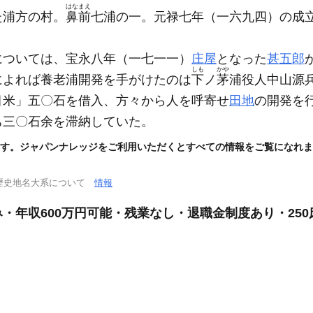
はなまえ
た浦方の村。
鼻前
七浦の一。元禄七年
（一六九四）
の成
については、宝永八年
（一七一一）
庄屋
となった
甚五郎
しも
かや
によれば養老浦開発を手がけたのは
下
ノ
茅
浦役人中山源
目米」五〇石を借入、方々から人を呼寄せ
田地
の開発を
ち三〇石余を滞納していた。
す。ジャパンナレッジをご利用いただくとすべての情報をご覧になれま
歴史地名大系について
情報
・年収600万円可能・残業なし・退職金制度あり・25