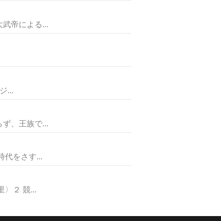
帝による...
..
、王族で...
をさす...
 競...