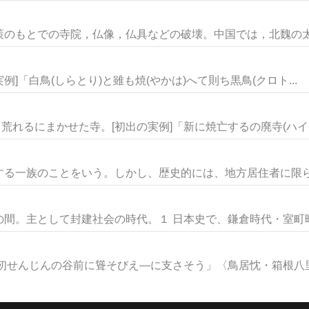
のもとでの寺院，仏像，仏具などの破壊。中国では，北魏の太武
例]「白鳥(しらとり)と雖も焼(やかは)へて則ち黒鳥(クロト...
荒れるにまかせた寺。[初出の実例]「新に焼亡するの廃寺(ハイジ.
る一族のことをいう。しかし、歴史的には、地方居住者に限らず
間。主として封建社会の時代。１ 日本史で、鎌倉時代・室町時代
仞せんじんの谷前に聳そびえ―に支さそう」〈鳥居忱・箱根八里〉２