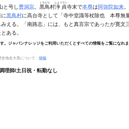
くろどり
じようてい
山と号し
曹洞宗
。
黒鳥
村
浄貞
寺末で
本尊
は
阿弥陀如来
。
帳に
黒鳥村
に高台寺として「寺中堂識等杖除也 本尊無
もみえる。「南路志」には、もと真言宗であったが寛文
たとある。
す。ジャパンナレッジをご利用いただくとすべての情報をご覧になれま
歴史地名大系について
情報
」調理師/土日祝・転勤なし