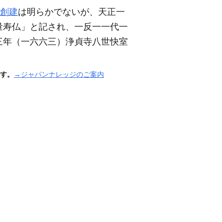
創建
は明らかでないが、天正一
量寿仏」と記され、一反一一代一
三年
（一六六三）
浄貞寺八世快室
す。
→ジャパンナレッジのご案内