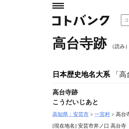
高台寺跡
（読み
日本歴史地名大系
「高
高台寺跡
こうだいじあと
高知県：安芸市
一宮村
高台
[現在地名]
安芸市井ノ口 高台寺