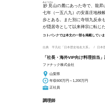
みようけん
妙見
山の麓にあった寺で、龍昇
七年
（一五八九）
の安喜庄地検
歩とある。また別に寺領九反余
が隠居寺として以来禅宗に転じ
コトバンクでは本文の一部を掲載していま
出典
平凡社「日本歴史地名大系」
日本
「社長・海外VIP向け料理担当
ファナック株式会社
山梨県
年収600万円～1,200万円
正社員
調理師