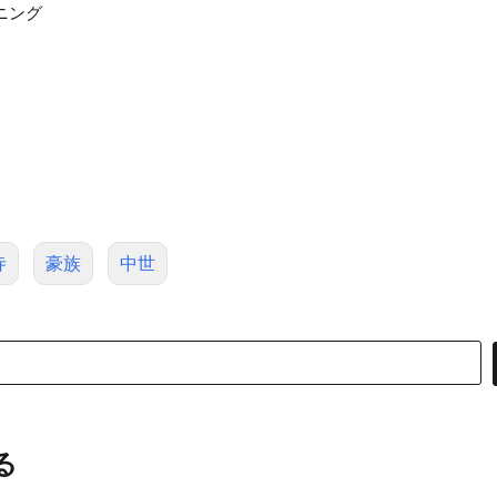
ニング
寺
豪族
中世
る