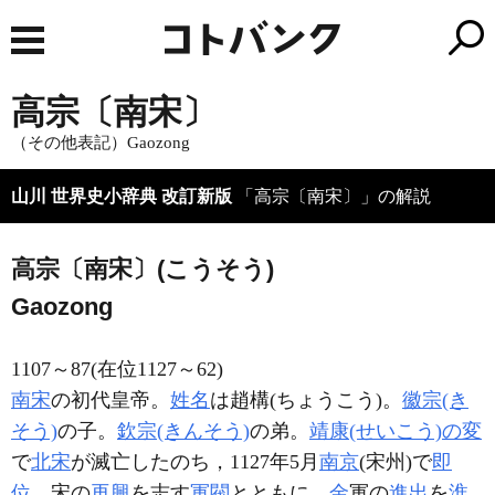
高宗〔南宋〕
（その他表記）Gaozong
山川 世界史小辞典 改訂新版
「高宗〔南宋〕」の解説
高宗〔南宋〕(こうそう)
Gaozong
1107～87(在位1127～62)
南宋
の初代皇帝。
姓名
は趙構(ちょうこう)。
徽宗(き
そう)
の子。
欽宗(きんそう)
の弟。
靖康(せいこう)の変
で
北宋
が滅亡したのち，1127年5月
南京
(宋州)で
即
位
。宋の
再興
を志す
軍閥
とともに，
金
軍の
進出
を
淮