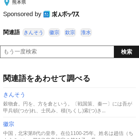
熊本県
Sponsored by
関連語
きんそう
徽宗
欽宗
淮水
関連語をあわせて調べる
きんそう
穀物倉。円を、方を倉という。〔戦国策、秦一〕には吾が
甲兵頓(つか)れ、士民み、積(ちくし)索(つ)き...
徽宗
中国，北宋第8代の皇帝。在位1100-25年。姓名は趙佶（ち