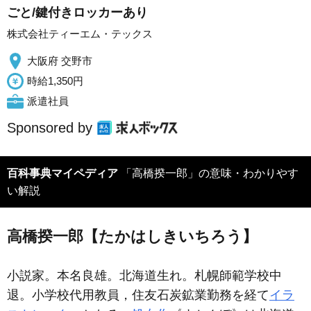
ごと/鍵付きロッカーあり
株式会社ティーエム・テックス
大阪府 交野市
時給1,350円
派遣社員
Sponsored by
百科事典マイペディア
「高橋揆一郎」の意味・わかりやす
い解説
高橋揆一郎【たかはしきいちろう】
小説家。本名良雄。北海道生れ。札幌師範学校中
退。小学校代用教員，住友石炭鉱業勤務を経て
イラ