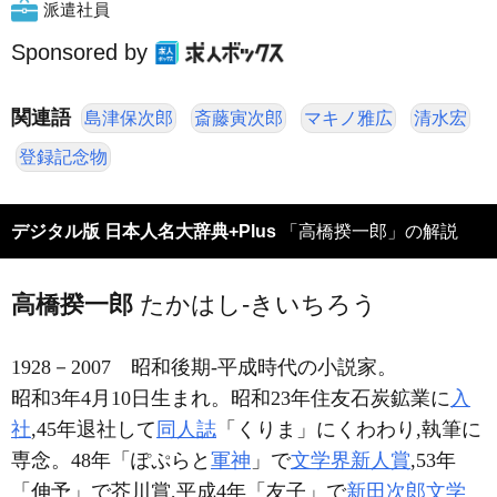
派遣社員
Sponsored by
関連語
島津保次郎
斎藤寅次郎
マキノ雅広
清水宏
登録記念物
デジタル版 日本人名大辞典+Plus
「高橋揆一郎」の解説
高橋揆一郎
たかはし-きいちろう
1928－2007
昭和後期-平成時代の小説家。
昭和3年4月10日生まれ。昭和23年住友石炭鉱業に
入
社
,45年退社して
同人誌
「くりま」にくわわり,執筆に
専念。48年「ぽぷらと
軍神
」で
文学界新人賞
,53年
「伸予」で芥川賞,平成4年「友子」で
新田次郎文学