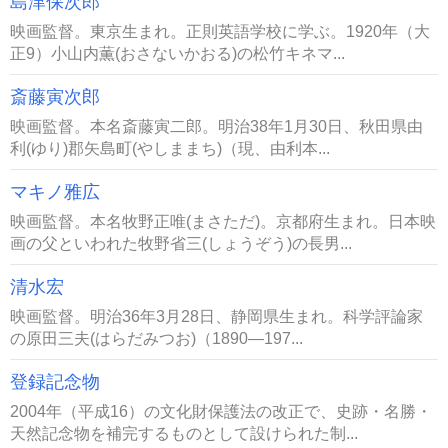
島津保次郎
映画監督。東京生まれ。正則英語学校に学ぶ。1920年（大
正9）小山内薫(おさないかおる)の松竹キネマ...
斎藤寅次郎
映画監督。本名斎藤寅二郎。明治38年1月30日、秋田県由
利(ゆり)郡矢島町(やしままち)（現、由利本...
マキノ雅広
映画監督。本名牧野正唯(まさただ)。京都府生まれ。日本映
画の父といわれた牧野省三(しょうぞう)の長男...
清水宏
映画監督。明治36年3月28日、静岡県生まれ。科学評論家
の原田三夫(はらだみつお)（1890―197...
登録記念物
2004年（平成16）の文化財保護法の改正で、史跡・名勝・
天然記念物を補完するものとして設けられた制...