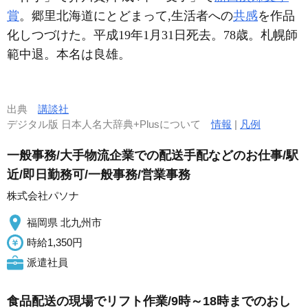
賞
。郷里北海道にとどまって,生活者への
共感
を作品
化しつづけた。平成19年1月31日死去。78歳。札幌師
範中退。本名は良雄。
出典
講談社
デジタル版 日本人名大辞典+Plusについて
情報
|
凡例
一般事務/大手物流企業での配送手配などのお仕事/駅
近/即日勤務可/一般事務/営業事務
株式会社パソナ
福岡県 北九州市
時給1,350円
派遣社員
食品配送の現場でリフト作業/9時～18時までのおし