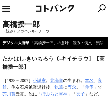
高橋揆一郎
（読み）タカハシキイチロウ
デジタル大辞泉
「高橋揆一郎」の意味・読み・例文・類語
たかはし‐きいちろう〔‐キイチラウ〕【高
橋揆一郎】
［1928～2007］
小説家
。
北海道
の生まれ。
本名
、
良
雄
。住友石炭鉱業退社後、
執筆
に
専念
。「
伸予
」で
芥川賞
受賞。他に「
ぽぷらと軍神
」「
友子
」など。