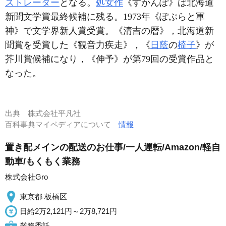
ストレーター
となる。
処女作
《すかんぽ》は北海道
新聞文学賞最終候補に残る。1973年《ぽぷらと軍
神》で文学界新人賞受賞。《清吉の暦》，北海道新
聞賞を受賞した《観音力疾走》，《
日蔭
の
椅子
》が
芥川賞候補になり，《伸予》が第79回の受賞作品と
なった。
出典
株式会社平凡社
百科事典マイペディアについて
情報
置き配メインの配送のお仕事/一人運転/Amazon/軽自
動車/もくもく業務
株式会社Gro
東京都 板橋区
日給2万2,121円～2万8,721円
業務委託