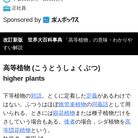
正社員
Sponsored by
改訂新版 世界大百科事典
「高等植物」の意味・わかりや
すい解説
高等植物 (こうとうしょくぶつ)
higher plants
下等植物の
対語
。とくに定着した
定義
があるわけで
はない。ふつうはほぼ
維管束植物
の
同義語
として用
いられる。ときには
顕花植物
または種子植物だけを
さしていう場合もある。
後者
の場合，シダ植物を
高
等隠花植物
という。