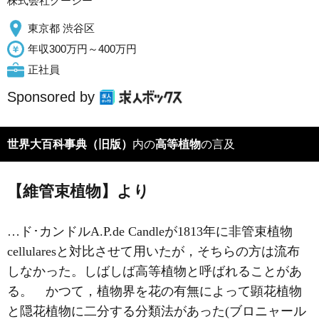
株式会社クーシー
東京都 渋谷区
年収300万円～400万円
正社員
Sponsored by
世界大百科事典（旧版）
内の
高等植物
の言及
【維管束植物】より
…ド･カンドルA.P.de Candleが1813年に非管束植物
cellularesと対比させて用いたが，そちらの方は流布
しなかった。しばしば高等植物と呼ばれることがあ
る。 かつて，植物界を花の有無によって顕花植物
と隠花植物に二分する分類法があった(ブロニャール