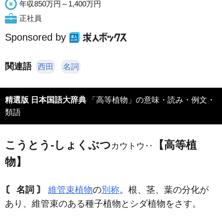
年収850万円～1,400万円
正社員
Sponsored by
関連語
西田
名詞
精選版 日本国語大辞典
「高等植物」の意味・読み・例文・
類語
こうとう‐しょくぶつ
【高等植
カウトウ‥
物】
〘 名詞 〙
維管束植物
の
別称
。根、茎、葉の分化が
あり、維管束のある種子植物とシダ植物をさす。