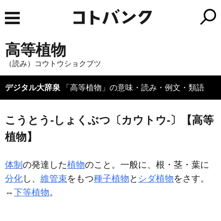
高等植物
（読み）コウトウショクブツ
デジタル大辞泉
「高等植物」の意味・読み・例文・類語
こうとう‐しょくぶつ〔カウトウ‐〕【高等
植物】
体制
の発達した
植物
のこと。一般に、根・茎・葉に
分化
し、
維管束
をもつ
種子植物
と
シダ植物
をさす。
⇔
下等植物
。