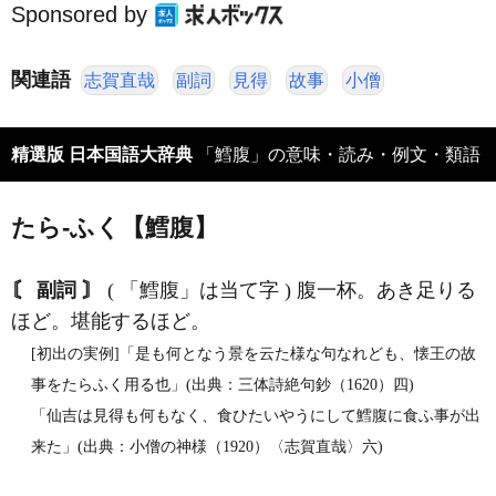
Sponsored by
関連語
志賀直哉
副詞
見得
故事
小僧
精選版 日本国語大辞典
「鱈腹」の意味・読み・例文・類語
たら‐ふく【鱈腹】
〘 副詞 〙
( 「鱈腹」は当て字 ) 腹一杯。あき足りる
ほど。堪能するほど。
[初出の実例]「是も何となう景を云た様な句なれども、懐王の故
事をたらふく用る也」(出典：三体詩絶句鈔（1620）四)
「仙吉は見得も何もなく、食ひたいやうにして鱈腹に食ふ事が出
来た」(出典：小僧の神様（1920）〈志賀直哉〉六)