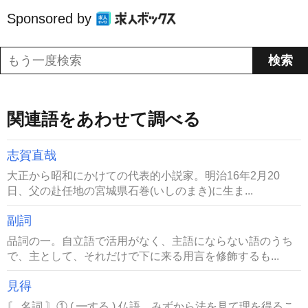
Sponsored by
関連語をあわせて調べる
志賀直哉
大正から昭和にかけての代表的小説家。明治16年2月20
日、父の赴任地の宮城県石巻(いしのまき)に生ま...
副詞
品詞の一。自立語で活用がなく、主語にならない語のうち
で、主として、それだけで下に来る用言を修飾するも...
見得
〘 名詞 〙① ( ━する ) 仏語。みずから法を見て理を得るこ