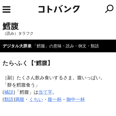
鱈腹
（読み）タラフク
デジタル大辞泉
「鱈腹」の意味・読み・例文・類語
×
たら‐ふく【
鱈腹】
［副］
たくさん飲み食いするさま。腹いっぱい。
「餅を
鱈腹
食う」
[
補説
]「鱈腹」は
当て字
。
[
類語
]
満腹
・
くちい
・
腹一杯
・
御中一杯