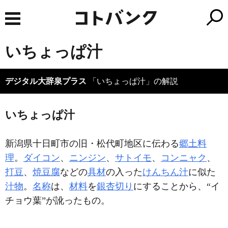
いちょっぱ汁
デジタル大辞泉プラス
「いちょっぱ汁」の解説
いちょっぱ汁
新潟県十日町市の旧・松代町地区に伝わる
郷土料
理
。
ダイコン
、
ニンジン
、
サトイモ
、
コンニャク
、
打豆
、
焼豆腐
などの
具材
の入った
けんちん汁
に似た
汁物
。
名称
は、
材料
を
銀杏切り
にすることから、“イ
チョウ葉”が訛ったもの。