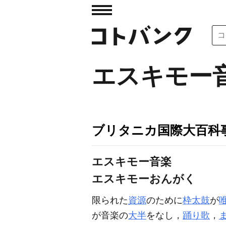
エスキモー
ブリタニカ国際大百科
エスキモー音楽
エスキモーおんがく
限られた
資源
のために
枠太鼓
が
が音楽の
大半
をなし，
踊り歌
，