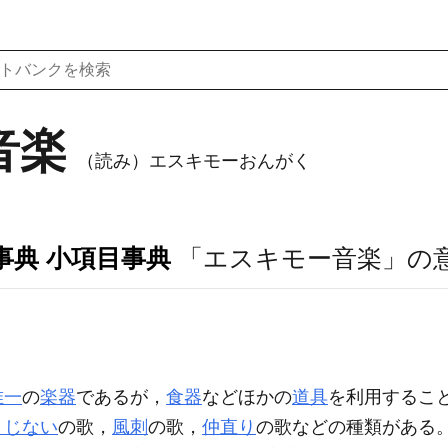
音楽
（読み）エスキモーおんがく
事典 小項目事典
「エスキモー音楽」の
唯一
の
楽器
であるが，
食器
などほかの
道具
を利用するこ
まじない
の歌，
風刺
の歌，
仲直り
の歌などの種類がある