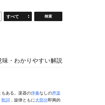
すべて
意味・わかりやすい解説
ともある。楽器の
伴奏
なしの
声楽
。
歌詞
，旋律ともに
大部分
即興的