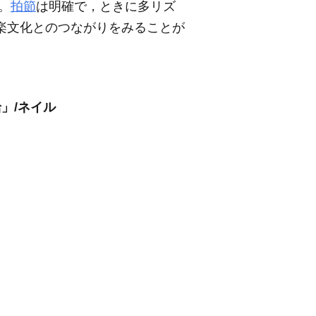
。
拍節
は明確で，ときに多リズ
音楽文化とのつながりをみることが
」/ネイル