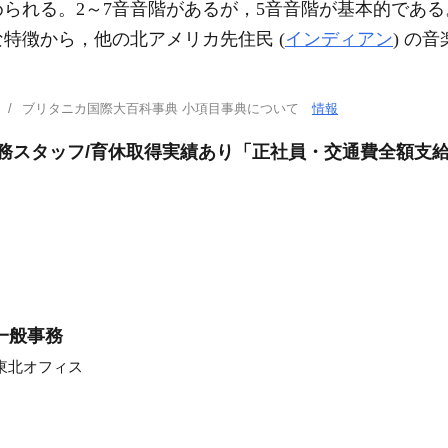
られる。2～7音音階があるが，5音音階が基本的である
特徴から，他の北アメリカ先住民 (
インディアン
) の
ブリタニカ国際大百科事典 小項目事典について
情報
事務スタッフ/育休取得実績あり「正社員・交通費全額支給
一般事務
東北オフィス