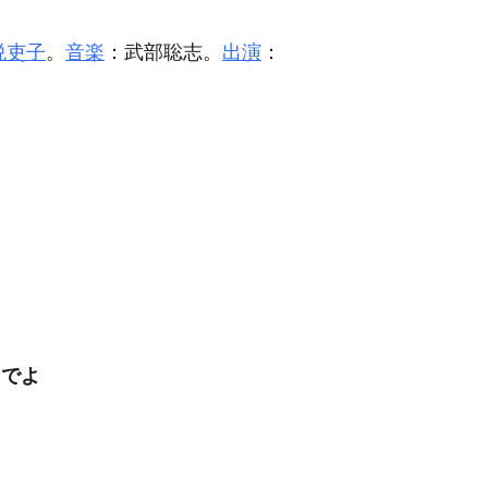
悦吏子
。
音楽
：武部聡志。
出演
：
るでよ