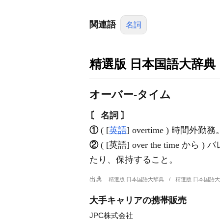
関連語
名詞
精選版 日本国語大辞典
オーバー‐タイム
〘 名詞 〙
①
( [
英語
] overtime ) 時間外勤務
②
( [英語] over the time から
たり、保持すること。
出典
精選版 日本国語大辞典
精選版 日本国語
大手キャリアの携帯販売
JPC株式会社