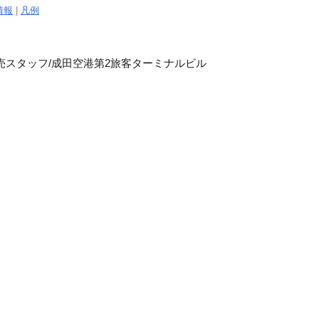
情報
|
凡例
売スタッフ/成田空港第2旅客ターミナルビル