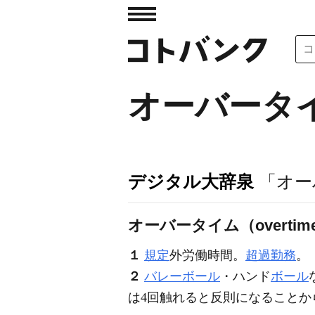
オーバータ
デジタル大辞泉
「オー
オーバータイム（overtim
１
規定
外労働時間。
超過勤務
。
２
バレーボール
・ハンド
ボール
は4回触れると反則になることか