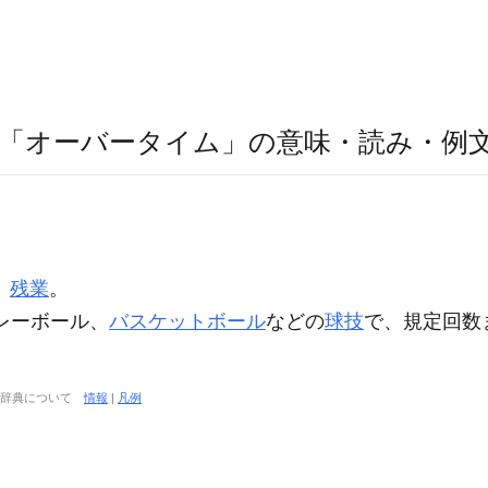
「オーバータイム」の意味・読み・例
。
残業
。
 ) バレーボール、
バスケットボール
などの
球技
で、規定回数
大辞典について
情報
|
凡例