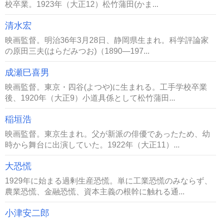
校卒業。1923年（大正12）松竹蒲田(かま...
清水宏
映画監督。明治36年3月28日、静岡県生まれ。科学評論家
の原田三夫(はらだみつお)（1890―197...
成瀬巳喜男
映画監督。東京・四谷(よつや)に生まれる。工手学校卒業
後、1920年（大正9）小道具係として松竹蒲田...
稲垣浩
映画監督。東京生まれ。父が新派の俳優であったため、幼
時から舞台に出演していた。1922年（大正11）...
大恐慌
1929年に始まる過剰生産恐慌。単に工業恐慌のみならず、
農業恐慌、金融恐慌、資本主義の根幹に触れる通...
小津安二郎