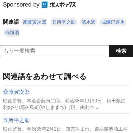
Sponsored by
関連語
斎藤寅次郎
五所平之助
清水宏
成瀬巳喜男
稲垣浩
関連語をあわせて調べる
斎藤寅次郎
映画監督。本名斎藤寅二郎。明治38年1月30日、秋田県由
利(ゆり)郡矢島町(やしままち)（現、由利本...
五所平之助
映画監督。明治35年2月1日、東京生まれ。慶応義塾商工学