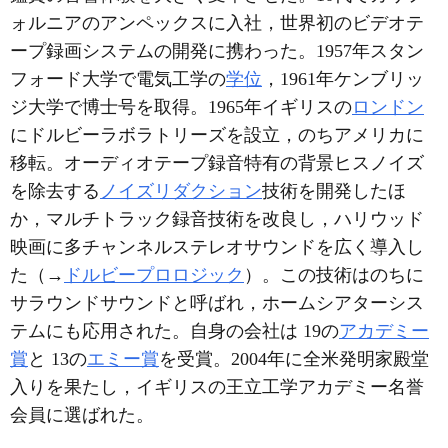
ォルニアのアンペックスに入社，世界初のビデオテ
ープ録画システムの開発に携わった。1957年スタン
フォード大学で電気工学の
学位
，1961年ケンブリッ
ジ大学で博士号を取得。1965年イギリスの
ロンドン
にドルビーラボラトリーズを設立，のちアメリカに
移転。オーディオテープ録音特有の背景ヒスノイズ
を除去する
ノイズリダクション
技術を開発したほ
か，マルチトラック録音技術を改良し，ハリウッド
映画に多チャンネルステレオサウンドを広く導入し
た（→
ドルビープロロジック
）。この技術はのちに
サラウンドサウンドと呼ばれ，ホームシアターシス
テムにも応用された。自身の会社は 19の
アカデミー
賞
と 13の
エミー賞
を受賞。2004年に全米発明家殿堂
入りを果たし，イギリスの王立工学アカデミー名誉
会員に選ばれた。