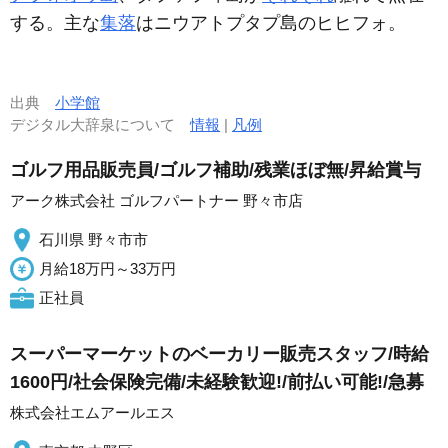
する。主な
集落
はニウアトプタプ島のヒヒフォ。
出典
小学館
デジタル大辞泉について
情報
|
凡例
ゴルフ用品販売員/ゴルフ補助/残業ほぼ無/昇給賞与
アーク株式会社 ゴルフパートナー 野々市店
石川県 野々市市
月給18万円～33万円
正社員
スーパーマーケットのベーカリー販売スタッフ/時給
1600円/社会保険完備/未経験歓迎!/前払い可能!/急募
株式会社エムアールエス