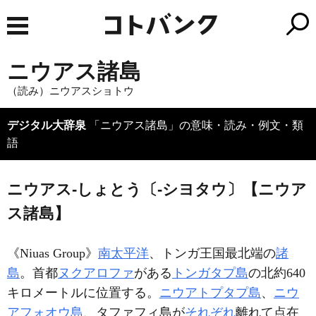
ニウアス諸島
（読み）ニウアスショトウ
デジタル大辞泉
「ニウアス諸島」の意味・読み・例文・類
語
ニウアス‐しょとう〔‐シヨタウ〕【ニウア
ス諸島】
《
Niuas Group
》
南太平洋
、トンガ王国最北端の
諸
島
。首都
ヌクアロファ
がある
トンガタプ島
の北約640
キロメートルに位置する。
ニウアトプタプ島
、
ニウ
アフォオウ島
、タファフィ島が
それぞれ
離れて点在