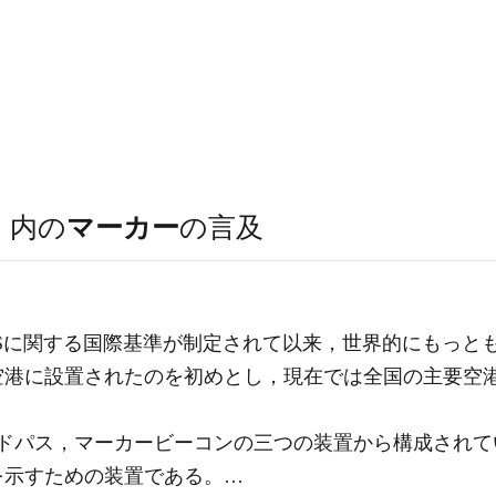
）
内の
マーカー
の言及
，ILSに関する国際基準が制定されて以来，世界的にもっ
際空港に設置されたのを初めとし，現在では全国の主要空
パス，マーカービーコンの三つの装置から構成されている。(1
を示すための装置である。…