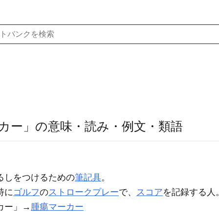
カー」の意味・読み・例文・類語
るしをつけるための
筆記具
。
特に
ゴルフ
の
ストロークプレー
で、
スコア
を記録する人
カー
」→
腫瘍マーカー