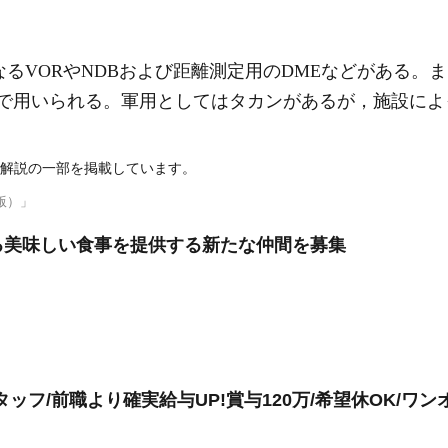
となるVORやNDBおよび距離測定用のDMEなどがある
せで用いられる。軍用としてはタカンがあるが，施設に
解説の一部を掲載しています。
版）」
る美味しい食事を提供する新たな仲間を募集
ッフ/前職より確実給与UP!賞与120万/希望休OK/ワン