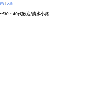
情報
|
凡例
/30・40代歓迎/清水小路