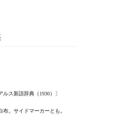
語
ルス新語辞典（1930）〕
白布。サイドマーカーとも。