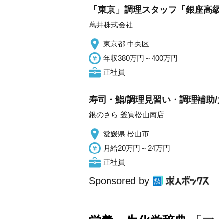
「東京」調理スタッフ「銀座高
蔦井株式会社
東京都 中央区
年収380万円～400万円
正社員
寿司・鮨/調理見習い・調理補助/
銀のさら 釜寅松山南店
愛媛県 松山市
月給20万円～24万円
正社員
Sponsored by