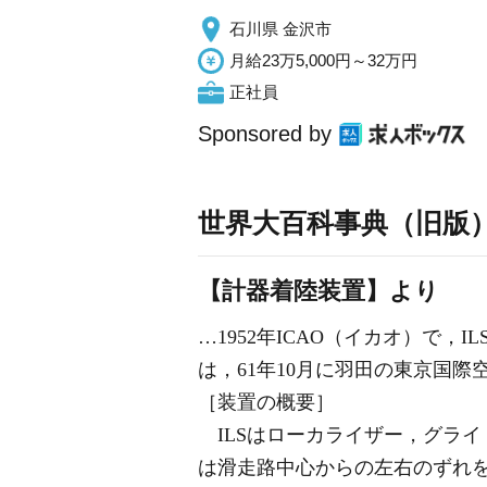
石川県 金沢市
月給23万5,000円～32万円
正社員
Sponsored by
世界大百科事典（旧版
【計器着陸装置】より
…1952年ICAO（イカオ）で
は，61年10月に羽田の東京国
［装置の概要］
ILSはローカライザー，グライド
は滑走路中心からの左右のずれ