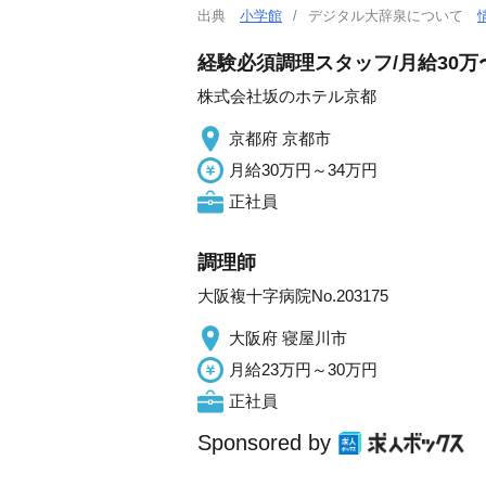
出典
小学館
デジタル大辞泉について
経験必須調理スタッフ/月給30万〜
株式会社坂のホテル京都
京都府 京都市
月給30万円～34万円
正社員
調理師
大阪複十字病院No.203175
大阪府 寝屋川市
月給23万円～30万円
正社員
Sponsored by