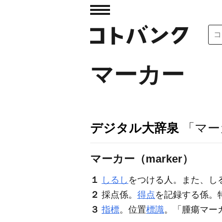
マーカー
デジタル大辞泉
「マー
マーカー（marker）
１
しるし
をつける人。また、し
２
採点係。
得点
を記録する係。
３
指標
。位置
標識
。「腫瘍
マー