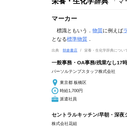
栄養・生化学辞典
「マ
マーカー
標識ともいう．
物質
に例えば
となる
標準物質
．
出典
朝倉書店
栄養・生化学辞典につ
一般事務・OA事務/残業なし1
パーソルテンプスタッフ株式会社
東京都 板橋区
時給1,700円
派遣社員
セントラルキッチン/早朝・深夜
株式会社花組