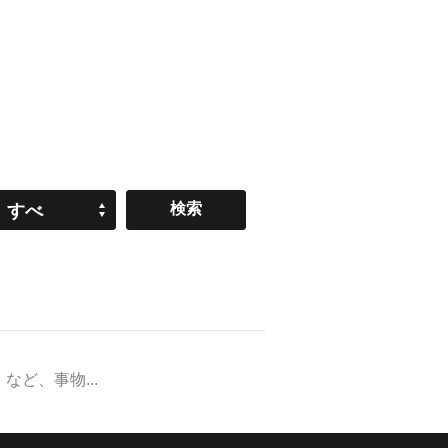
すべ
て
ど、事物...