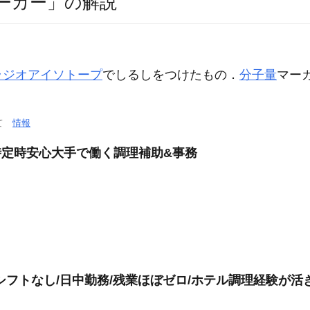
ーカー」の解説
ラジオアイソトープ
でしるしをつけたもの．
分子量
マー
いて
情報
7時定時安心大手で働く調理補助&事務
シフトなし/日中勤務/残業ほぼゼロ/ホテル調理経験が活