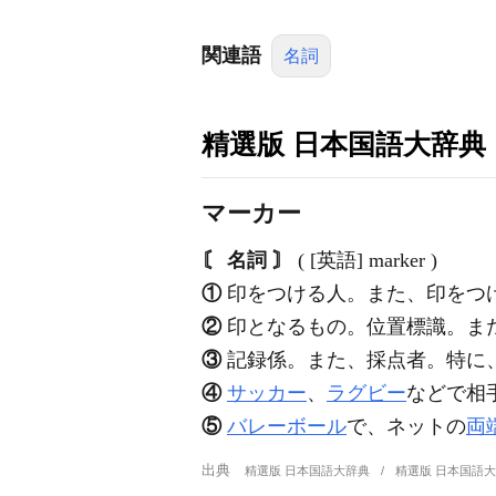
関連語
名詞
精選版 日本国語大辞典
マーカー
〘 名詞 〙
( [英語] marker )
①
印をつける人。また、印をつ
②
印となるもの。位置標識。ま
③
記録係。また、採点者。特に、
④
サッカー
、
ラグビー
などで相
⑤
バレーボール
で、ネットの
両
出典
精選版 日本国語大辞典
精選版 日本国語