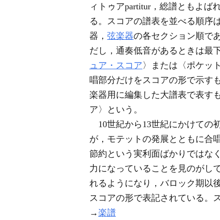
ィトゥアpartitur，総譜と
る。スコアの譜表を並べる順序
器，
弦楽器
の各セクション順で
だし，通奏低音があるときは最
ュア・スコア
〉または〈ポケッ
唱部分だけをスコアの形で示す
楽器用に編集した大譜表で表す
ア〉という。
10世紀から13世紀にかけての
が，モテットの発展とともに合唱
節約という実利面ばかりではな
力になっていることを見のがして
れるようになり，バロック期以
スコアの形で表記されている。
→
楽譜