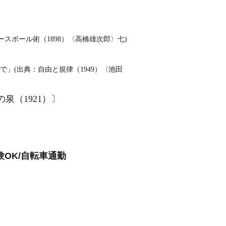
スボール術（1898）〈高橋雄次郎〉七)
」(出典：自由と規律（1949）〈池田
（1921）〕
験OK/自転車通勤