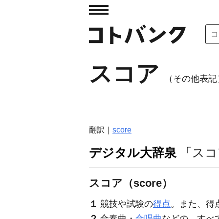
スコア
（その他表記）s
翻訳｜
score
デジタル大辞泉
「スコ
スコア（score）
１
競技や試験の
得点
。また、得
２
合奏曲・
合唱曲
などの、すべ