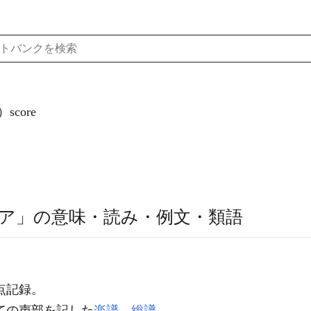
core
ア」の意味・読み・例文・類語
点記録。
ての声部を記した
楽譜
。
総譜
。