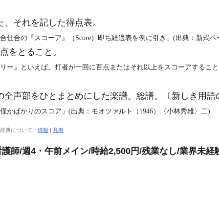
た、それを記した得点表。
合仕合の『スコーア』（Score）即ち経過表を例に引き」(出典：新式ベー
ムで点をとること。
ュリー』といえば、打者が一回に百点またはそれ以上をスコーアすることで
全声部をひとまとめにした楽譜。総譜。〔新しき用語の泉
僅かばかりのスコア」(出典：モオツァルト（1946）〈小林秀雄〉二)
大辞典について
情報
|
凡例
師/週4・午前メイン/時給2,500円/残業なし/業界未経