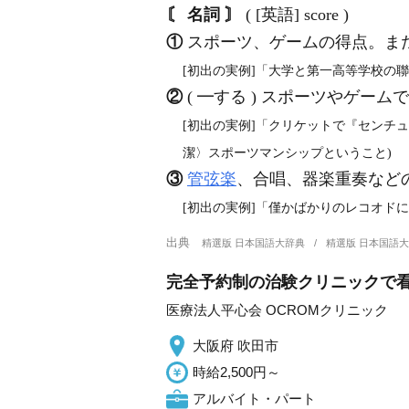
〘 名詞 〙
( [英語] score )
①
スポーツ、ゲームの得点。ま
[初出の実例]「大学と第一高等学校の聯
②
( ━する ) スポーツやゲー
[初出の実例]「クリケットで『センチ
潔〉スポーツマンシップということ)
③
管弦楽
、合唱、器楽重奏などの
[初出の実例]「僅かばかりのレコオドに
出典
精選版 日本国語大辞典
精選版 日本国語
完全予約制の治験クリニックで看護
医療法人平心会 OCROMクリニック
大阪府 吹田市
時給2,500円～
アルバイト・パート