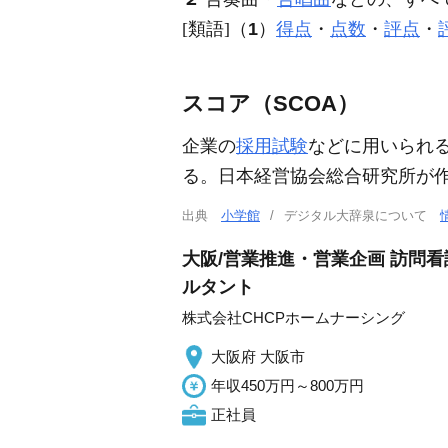
[類語]（
1
）
得点
・
点数
・
評点
・
スコア（SCOA）
企業の
採用試験
などに用いられ
る。日本経営協会総合研究所が作成
出典
小学館
デジタル大辞泉について
大阪/営業推進・営業企画 訪問
ルタント
株式会社CHCPホームナーシング
大阪府 大阪市
年収450万円～800万円
正社員