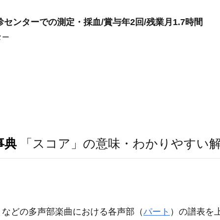
診センターでの測定・採血/賞与年2回/残業月1.7時間
ター
事典
「スコア」の意味・わかりやすい
）などの多声部楽曲における各声部（
パート
）の譜表を