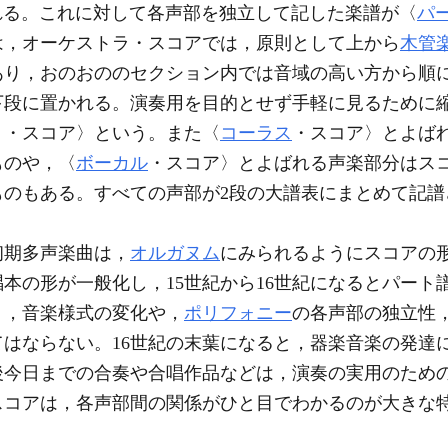
もよばれる。これに対して各声部を独立して記した楽譜が〈
パ
は，オーケストラ・スコアでは，原則として上から
木管
あり，おのおののセクション内では音域の高い方から順
下段に置かれる。演奏用を目的とせず手軽に見るために
ト・スコア〉という。また〈
コーラス
・スコア〉とよば
ものや，〈
ボーカル
・スコア〉とよばれる声楽部分はス
ものもある。すべての声部が2段の大譜表にまとめて記譜
初期多声楽曲は，
オルガヌム
にみられるようにスコアの
本の形が一般化し，15世紀から16世紀になるとパート
く，音楽様式の変化や，
ポリフォニー
の各声部の独立性
はならない。16世紀の末葉になると，器楽音楽の発達
後今日までの合奏や合唱作品などは，演奏の実用のため
スコアは，各声部間の関係がひと目でわかるのが大きな