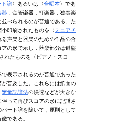
ート譜
〉あるいは〈
合唱本
〉であ
楽器
，金管楽器，打楽器，独奏楽
に並べられるのが普通である。た
縮小印刷されたものを〈
ミニアチ
れる声楽と器楽のための作品の合
コアの形で示し，器楽部分は鍵盤
されたものを〈ピアノ・スコ
形で表示されるのが普通であった
譜が普及した。これらには紙面の
，
定量記譜法
の浸透などが大きな
に伴って再びスコアの形に記譜さ
のパート譜を除いて，原則として
特徴である。