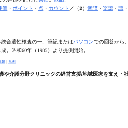
評価
・
ポイント
・
点
・
カウント
／（
2
）
音譜
・
楽譜
・
譜
る総合適性検査の一。筆記または
パソコン
での回答から
。昭和60年（1985）より提供開始。
情報
|
凡例
看護や介護分野クリニックの経営支援/地域医療を支え・