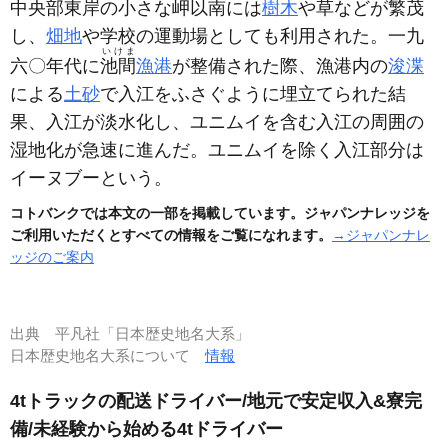
中央部東岸の小さな岬以南には
樹木
や草などが繁茂
し、
畑地
や学校の運動場としても利用された。一九
いけま
六〇年代に
池間
漁港
が整備された際、漁港内の
浚渫
による
土砂
で入江をふさぐように埋立てられた結
果、入江が淡水化し、ユニムイを含む入江の周囲の
湿地化が急速に進んだ。ユニムイを除く入江部分は
イーヌブーという。
コトバンクでは本文の一部を掲載しています。ジャパンナレッジを
ご利用いただくとすべての情報をご覧になれます。
→ジャパンナレ
ッジのご案内
出典
平凡社「日本歴史地名大系」
日本歴史地名大系について
情報
4tトラックの配送ドライバー/地元で安定収入&寮完
備/未経験から始める4tドライバー