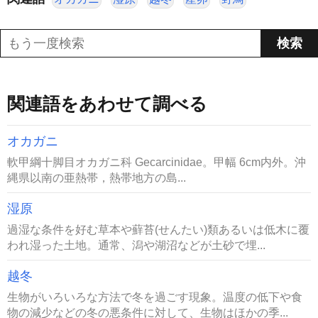
関連語をあわせて調べる
オカガニ
軟甲綱十脚目オカガニ科 Gecarcinidae。甲幅 6cm内外。沖
縄県以南の亜熱帯，熱帯地方の島...
湿原
過湿な条件を好む草本や蘚苔(せんたい)類あるいは低木に覆
われ湿った土地。通常、潟や湖沼などが土砂で埋...
越冬
生物がいろいろな方法で冬を過ごす現象。温度の低下や食
物の減少などの冬の悪条件に対して、生物はほかの季...