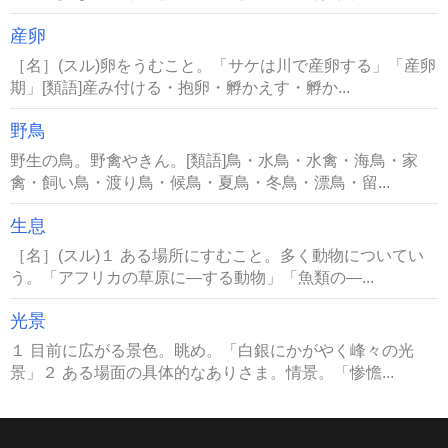
産卵
［名］(スル)卵をうむこと。「サケは川で産卵する」「産卵
期」[類語]産み付ける・抱卵・孵かえす・孵か...
野鳥
野生の鳥。野禽やきん。[類語]鳥・水鳥・水禽・海鳥・家
禽・飼い鳥・渡り鳥・候鳥・夏鳥・冬鳥・漂鳥・留...
生息
［名］(スル)１ ある場所にすむこと。多く動物についてい
う。「アフリカの草原に―する動物」「魚類の―...
光景
１ 目前に広がる景色。眺め。「白銀にかがやく峰々の光
景」２ ある場面の具体的なありさま。情景。「惨憺...