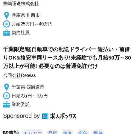
豊嶋運送株式会社
兵庫県 川西市
月給25万円～40万円
契約社員
千葉限定/軽自動車での配送ドライバー 週払い・前借
りOK&格安車両リースあり!未経験でも月給50万～80
万以上が可能! 必要なのは普通免許だけ
合同会社Retelas
千葉県 四街道市
日給2万円～4万円
業務委託
Sponsored by
関連語
オカガニ
湿原
越冬
産卵
野鳥