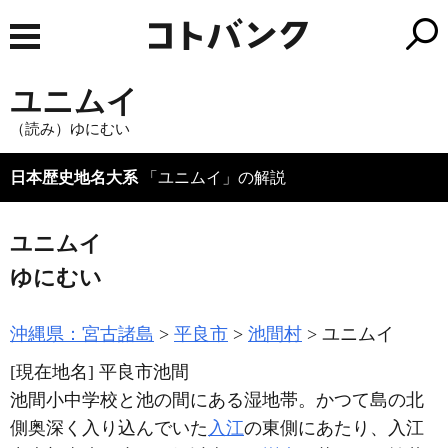
ユニムイ
（読み）ゆにむい
日本歴史地名大系
「ユニムイ」の解説
ユニムイ
ゆにむい
沖縄県：宮古諸島
平良市
池間村
ユニムイ
[現在地名]
平良市池間
池間小中学校と池の間にある湿地帯。かつて島の北
側奥深く入り込んでいた
入江
の東側にあたり、入江