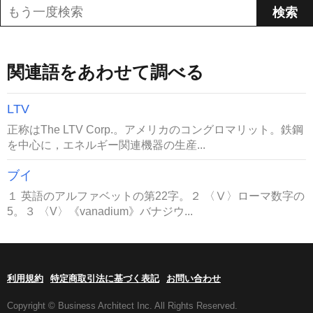
関連語をあわせて調べる
LTV
正称はThe LTV Corp.。アメリカのコングロマリット。鉄鋼
を中心に，エネルギー関連機器の生産...
ブイ
１ 英語のアルファベットの第22字。２ 〈Ⅴ〉ローマ数字の
5。３ 〈V〉《vanadium》バナジウ...
利用規約
特定商取引法に基づく表記
お問い合わせ
Copyright © Business Architect Inc. All Rights Reserved.