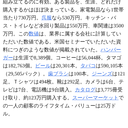
組み立てるのに有効。ある製品を、生涯、どれだけ
購入するかはほぼ決まっている。家電製品なら1世帯
当たり730万円。
呉服
なら530万円。キッチン・バ
ス・トイレなど水回り製品は550万円、車関連は3500
万円。この
数値
は、業界に属する会社に計算してい
ただいた数値である。米国セミナーでいただいた資
料につぎのような数値が掲載されていた。
ハンバー
ガー
は生涯で8,389個。コーヒーは56,044杯。タマゴ
は182,763個。
ビール
は20,301本。
タバコ
は590,105本
（29,505パック）。
歯ブラシ
は100本。
ジーンズ
は121
足。Ｔシャツは494枚。靴は292足。カメラは6台、テ
レビは7台、電話機は9台購入。
カタログ
は3,775冊受
け取り、約123万円購入する。
スーパーマーケット
で
の一人の顧客のライフタイム・バリューは25万ド
ル。