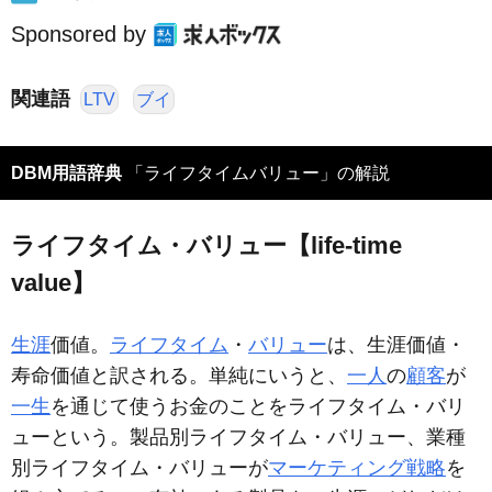
Sponsored by
関連語
LTV
ブイ
DBM用語辞典
「ライフタイムバリュー」の解説
ライフタイム・バリュー【life-time
value】
生涯
価値。
ライフタイム
・
バリュー
は、生涯価値・
寿命価値と訳される。単純にいうと、
一人
の
顧客
が
一生
を通じて使うお金のことをライフタイム・バリ
ューという。製品別ライフタイム・バリュー、業種
別ライフタイム・バリューが
マーケティング戦略
を