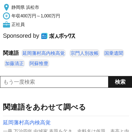
静岡県 浜松市
年収400万円～1,000万円
正社員
Sponsored by
関連語
延岡藩村高内検高覚
宗門人別改帳
国乗遺聞
加藤清正
阿蘇惟豊
関連語をあわせて調べる
延岡藩村高内検高覚
一冊 万治四年 中城家 表題を欠き、史料名は仮題。表高と内