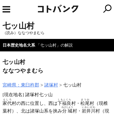
七ッ山村
（読み）ななつやまむら
日本歴史地名大系
「七ッ山村」の解説
七ッ山村
ななつやまむら
宮崎県：東臼杵郡
諸塚村
七ッ山村
[現在地名]
諸塚村七ッ山
えしろ
しもふくら
まつお
家代
村の西に位置し、西は
下福良
村・
松尾
村
（現椎
わけじよう
いわいがわ
葉村）
、北は諸塚山系を挟み
分城
村・
岩井川
村
（現