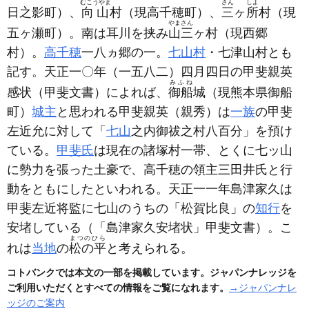
むこうやま
さん
しよ
日之影町）
、
向山
村
（現高千穂町）
、
三
ヶ
所
村
（現
やまさん
五ヶ瀬町）
。南は耳川を挟み
山三
ヶ村
（現西郷
村）
。
高千穂
一八ヵ郷の一。
七山村
・七津山村とも
記す。天正一〇年
（一五八二）
四月四日の甲斐親英
みふね
感状
（甲斐文書）
によれば、
御船
城
（現熊本県御船
町）
城主
と思われる甲斐親英
（親秀）
は
一族
の甲斐
左近允に対して「
七山
之内御祓之村八百分」を預け
ている。
甲斐氏
は現在の諸塚村一帯、とくに七ッ山
に勢力を張った土豪で、高千穂の領主三田井氏と行
動をともにしたといわれる。天正一一年島津家久は
甲斐左近将監に七山のうちの「松賀比良」の
知行
を
安堵している
（「島津家久安堵状」甲斐文書）
。こ
まつのひら
れは
当地
の
松の平
と考えられる。
コトバンクでは本文の一部を掲載しています。ジャパンナレッジを
ご利用いただくとすべての情報をご覧になれます。
→ジャパンナレ
ッジのご案内