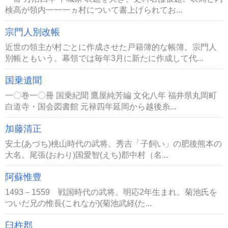
検高が領内一一一ヵ村について書上げられてお...
宗門人別改帳
近世の領主が村ごとに作成させた戸籍簿的な帳簿。宗門人
別帳ともいう。幕領では毎年3月に新たに作成して代...
国乗遺聞
一〇巻一〇冊 国乗紀聞 鷹屋純芳編 文化八年 福井県丸岡町
白道寺・国会図書館 元禄四年延岡から越後糸...
加藤清正
安土(あづち)桃山時代の武将。秀吉「子飼い」の肥後熊本の
大名。尾張(おわり)国愛智(えち)郡中村（名...
阿蘇惟豊
1493－1559 戦国時代の武将。明応2年生まれ。菊池氏を
ついだ兄の惟長(これなが)(菊池武経(た...
臼杵郡