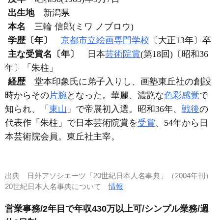
出生地
新潟県
本名
三輪 信郎(ミワ ノブロウ)
学歴〔年〕
京都市立絵画専門学校
〔大正13年〕卒
主な受賞名〔年〕
日本
芸術院賞
(第18回)〔昭和36
年〕「朱柱」
経歴
堂本印象氏に弟子入りし、画塾東丘社の創設
時からその
片腕
となった。華麗、濃艶な
色彩感覚
で
知られ、「
東山
」で帝展初入選。昭和36年、
戦後
の
代表作「朱柱」で日本芸術院賞を
受賞
、54年から日
本芸術院会員。東丘社主宰。
出典
日外アソシエーツ「20世紀日本人名事典」（2004年刊）
20世紀日本人名事典について
情報
営業事務/2年目で年収430万以上可/シンプル業務/週