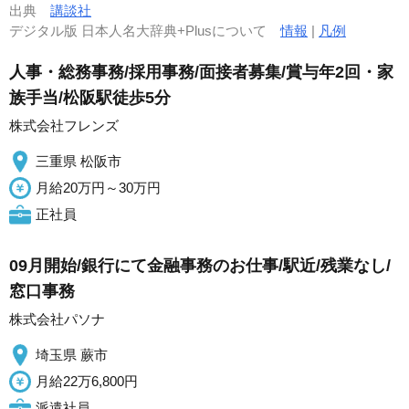
出典
講談社
デジタル版 日本人名大辞典+Plusについて
情報
|
凡例
人事・総務事務/採用事務/面接者募集/賞与年2回・家
族手当/松阪駅徒歩5分
株式会社フレンズ
三重県 松阪市
月給20万円～30万円
正社員
09月開始/銀行にて金融事務のお仕事/駅近/残業なし/
窓口事務
株式会社パソナ
埼玉県 蕨市
月給22万6,800円
派遣社員