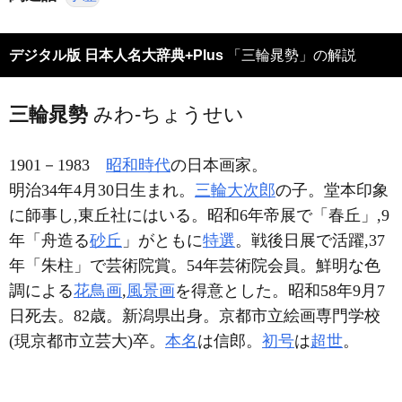
デジタル版 日本人名大辞典+Plus
「三輪晁勢」の解説
三輪晁勢
みわ-ちょうせい
1901－1983
昭和時代
の日本画家。
明治34年4月30日生まれ。
三輪大次郎
の子。堂本印象
に師事し,東丘社にはいる。昭和6年帝展で「春丘」,9
年「舟造る
砂丘
」がともに
特選
。戦後日展で活躍,37
年「朱柱」で芸術院賞。54年芸術院会員。鮮明な色
調による
花鳥画
,
風景画
を得意とした。昭和58年9月7
日死去。82歳。新潟県出身。京都市立絵画専門学校
(現京都市立芸大)卒。
本名
は信郎。
初号
は
超世
。