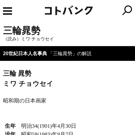
三輪晁勢
（読み）ミワ チョウセイ
20世紀日本人名事典
「三輪晁勢」の解説
三輪 晁勢
ミワ チョウセイ
昭和期の日本画家
生年
明治34(1901)年4月30日
没年
昭和58(1983)年9月7日