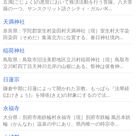
五濁(ごじょく)の悪世において救済活動を行う菩薩。八大菩
薩の一つ。サンスクリット語クシティ・ガルバK...
天満神社
奈良県：宇陀郡室生村染田村天満神社［現］室生村大字染
田染田（そめだ）集落北方に位置する。春日神社境内...
稲荷神社
鳥取県：鳥取市旧法美郡地区立川村稲荷神社［現］鳥取市
立川町四丁目天神川北岸の山裾にある。祭神は保食神...
日蓮宗
鎌倉中期に日蓮によって開かれた宗教。もっぱら『法華経
(ほけきょう)』を帰依(きえ)の対象にするので法...
永福寺
大分県：別府市南鉄輪村永福寺［現］別府市鉄輪 風呂本鉄
輪（かんなわ）温泉の中にあり、県内唯一の時宗寺...