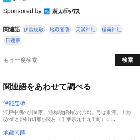
Sponsored by
関連語
伊能忠敬
地蔵菩薩
天満神社
稲荷神社
日蓮宗
関連語をあわせて調べる
伊能忠敬
江戸中期の測量家。通称勘解由(かげゆ)。号は東河。上総
(かずさ)国山辺郡小関村（千葉県九十九里町）に...
地蔵菩薩