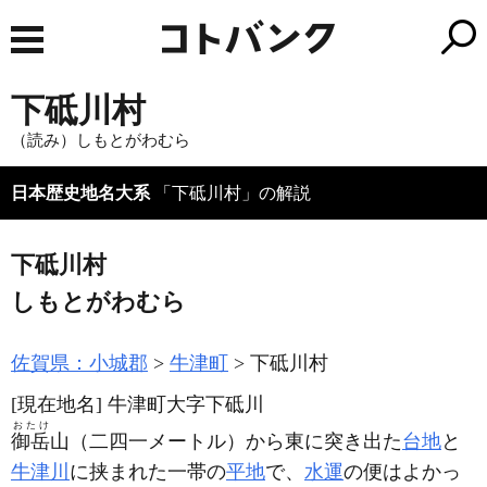
下砥川村
（読み）しもとがわむら
日本歴史地名大系
「下砥川村」の解説
下砥川村
しもとがわむら
佐賀県：小城郡
牛津町
下砥川村
[現在地名]
牛津町大字下砥川
おたけ
御岳
山
（二四一メートル）
から東に突き出た
台地
と
牛津川
に挟まれた一帯の
平地
で、
水運
の便はよかっ