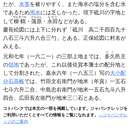
たが、
水害
を被りやすく、また海水の塩分を含む水
であるため
用水
には乏しかった。現下砥川の字地と
やなぎづる
かもはら
ながた
して
柳鶴
・
蒲原
・
永田
などがある。
慶長絵図には上下に分れず「砥川 高二千四百九十
八石三斗六升八合三勺」とある。正保絵図に村名が
みえる。
たく
元和七年
（一六二一）
の三部上地までは、
多久
邑主
の
領地
であったが、これ以後佐賀本藩士の配分地と
して分割された。嘉永六年
（一八五三）
写の
大小配
分石高帳
では、竹田文右衛門が地米
（年貢）
一五石
七斗六升二合、中島忠右衛門が地米一五石九斗八升
四合、広田長左衛門が地米三〇石とある。
コトバンクでは本文の一部を掲載しています。ジャパンナレッジを
ご利用いただくとすべての情報をご覧になれます。
→ジャパンナレ
ッジのご案内