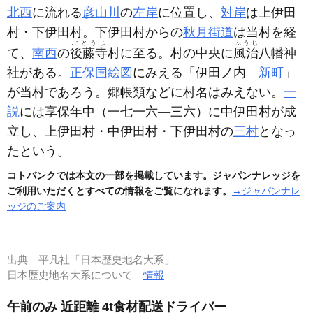
北西
に流れる
彦山川
の
左岸
に位置し、
対岸
は上伊田
村・下伊田村。下伊田村からの
秋月街道
は当村を経
ごとうじ
ふうじ
て、
南西
の
後藤寺
村に至る。村の中央に
風治
八幡神
社がある。
正保国絵図
にみえる「伊田ノ内
新町
」
が当村であろう。郷帳類などに村名はみえない。
一
説
には享保年中
（一七一六―三六）
に中伊田村が成
立し、上伊田村・中伊田村・下伊田村の
三村
となっ
たという。
コトバンクでは本文の一部を掲載しています。ジャパンナレッジを
ご利用いただくとすべての情報をご覧になれます。
→ジャパンナレ
ッジのご案内
出典
平凡社「日本歴史地名大系」
日本歴史地名大系について
情報
午前のみ 近距離 4t食材配送ドライバー