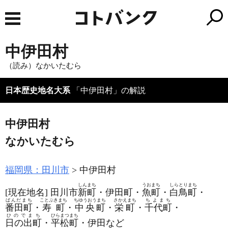
中伊田村
（読み）なかいたむら
日本歴史地名大系
「中伊田村」の解説
中伊田村
なかいたむら
福岡県：田川市
中伊田村
しんまち
うおまち
しらとりまち
[現在地名]
田川市
新町
・伊田町・
魚町
・
白鳥町
・
ばんだまち
ことぶきまち
ちゆうおうまち
さかえまち
ちよまち
番田町
・
寿町
・
中央町
・
栄町
・
千代町
・
ひのでまち
ひらまつまち
日の出町
・
平松町
・伊田など