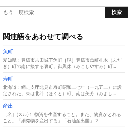
関連語をあわせて調べる
魚町
愛知県：豊橋市吉田城下魚町［現］豊橋市魚町札木（ふだ
ぎ）町の南に接する裏町。御輿休（みこしやすみ）町...
寿町
北海道：網走支庁北見市寿町昭和二七年（一九五二）に設
定された。東は北斗（ほくと）町、南は美芳（みよし...
産出
［名］(スル)１ 物資を生産すること。また、物資がとれる
こと。「絹織物を産出する」「石油産出国」２ ...