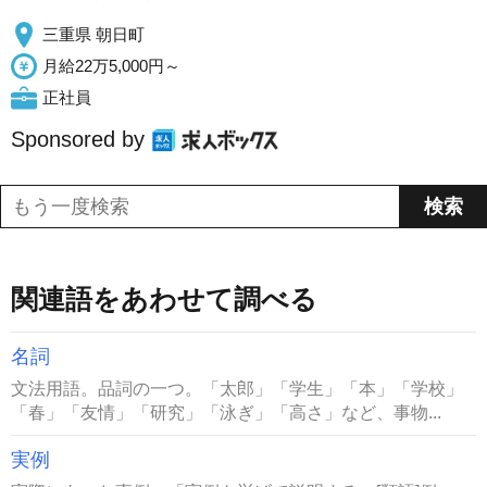
三重県 朝日町
月給22万5,000円～
正社員
Sponsored by
関連語をあわせて調べる
名詞
文法用語。品詞の一つ。「太郎」「学生」「本」「学校」
「春」「友情」「研究」「泳ぎ」「高さ」など、事物...
実例