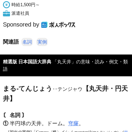
時給1,500円～
派遣社員
Sponsored by
関連語
名詞
実例
精選版 日本国語大辞典
「丸天井」の意味・読み・例文・類
語
まる‐てんじょう
【丸天井・円天
‥テンジャウ
井】
〘 名詞 〙
①
半円球の天井。ドーム。
穹窿
。