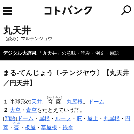
丸天井
（読み）マルテンジョウ
デジタル大辞泉
「丸天井」の意味・読み・例文・類語
まる‐てんじょう〔‐テンジヤウ〕【丸天井
／円天井】
きゅうりゅう
１
半球形の
天井
。
穹窿
。
丸屋根
。
ドーム
。
２
大空
・
青空
をたとえていう語。
[
類語
]
ドーム
・
屋根
・
ルーフ
・
庇
・
屋上
・
丸屋根
・
円
いらか
蓋
・
甍
・
板屋
・
草屋根
・
鉄傘