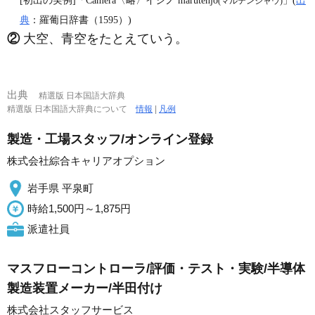
[初出の実例]「Camera〈略〉イシノ marutenjǒ
」(
出
(マルテンジャウ)
典
：羅葡日辞書（1595）)
②
大空、青空をたとえていう。
出典
精選版 日本国語大辞典
精選版 日本国語大辞典について
情報
|
凡例
製造・工場スタッフ/オンライン登録
株式会社綜合キャリアオプション
岩手県 平泉町
時給1,500円～1,875円
派遣社員
マスフローコントローラ/評価・テスト・実験/半導体
製造装置メーカー/半田付け
株式会社スタッフサービス