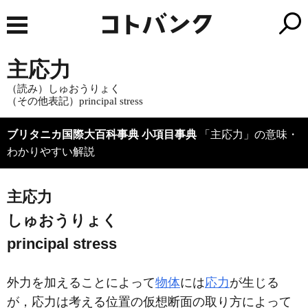
主応力
（読み）しゅおうりょく
（その他表記）principal stress
ブリタニカ国際大百科事典 小項目事典
「主応力」の意味・
わかりやすい解説
主応力
しゅおうりょく
principal stress
外力を加えることによって
物体
には
応力
が生じる
が，応力は考える位置の仮想断面の取り方によって