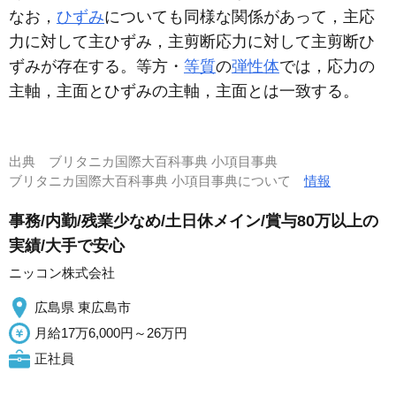
なお，
ひずみ
についても同様な関係があって，主応
力に対して主ひずみ，主剪断応力に対して主剪断ひ
ずみが存在する。等方・
等質
の
弾性体
では，応力の
主軸，主面とひずみの主軸，主面とは一致する。
出典
ブリタニカ国際大百科事典 小項目事典
ブリタニカ国際大百科事典 小項目事典について
情報
事務/内勤/残業少なめ/土日休メイン/賞与80万以上の
実績/大手で安心
ニッコン株式会社
広島県 東広島市
月給17万6,000円～26万円
正社員