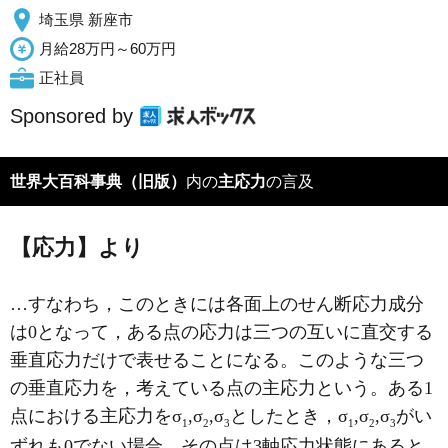
埼玉県 新座市
月給28万円～60万円
正社員
Sponsored by
世界大百科事典（旧版）
内の
主応力
の言及
【応力】より
…すなわち，このときには各面上のせん断応力成分
は0となって，ある点の応力は三つの互いに直交する
垂直応力だけで表せることになる。このような三つ
の垂直応力を，考えている点の主応力という。ある1
点における主応力をσ
,σ
,σ
としたとき，σ
,σ
,σ
がい
1
2
3
1
2
3
ずれも0でない場合，その点は3軸応力状態にあると