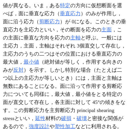
値が異なる。いま，ある
特定
の方向に仮想断面を選
べば，面に垂直な応力（
垂直応力
）のみが作用し，
面に沿う応力（
剪断応力
）が 0になる。このときの垂
直応力を主応力といい，その断面を応力の
主面
，こ
の主面に垂直な方向を応力の
主軸
と呼ぶ。一般には
主応力，主面，主軸はそれぞれ 3個直交して存在し，
主応力のうちの二つはその位置における垂直応力の
最大値，
最小値
（絶対値が等しく，作用する向きの
みが
反対
）を示す。しかし特別な場合（たとえば二
つ以上の主応力が等しいとき）には，主面と主軸は
無数にあることになる。面に沿って作用する剪断応
力についても同様に，最大値，最小値をとる特定の
面が直交して存在し，各主面に対して 45°の傾きをな
す。この剪断応力を主剪断応力 principal shearing
stressといい，
延性
材料の
破損
・
破壊
と密接な関係が
あるので，
強度設計
や
塑性加工
などに利用される。