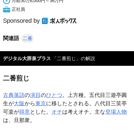
月給30万6,000円～36万円
正社員
Sponsored by
関連語
二番
デジタル大辞泉プラス
「二番煎じ」の解説
二番煎じ
古典落語
の
演目
の
ひとつ
。上方種。五代目三遊亭圓
生が
大阪
から
東京
に移したとされる。八代目三笑亭
可楽が
得意
とした。
オチ
は考えオチ。主な
登場人物
は、旦那衆。