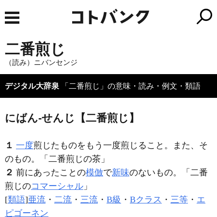
二番煎じ
（読み）ニバンセンジ
デジタル大辞泉
「二番煎じ」の意味・読み・例文・類語
にばん‐せんじ【二番煎じ】
１
一度
煎じたものをもう一度煎じること。また、そ
のもの。「
二番煎じ
の茶」
２
前にあったことの
模倣
で
新味
のないもの。「
二番
煎じ
の
コマーシャル
」
[
類語
]
亜流
・
二流
・
三流
・
B級
・
Bクラス
・
三等
・
エ
ピゴーネン