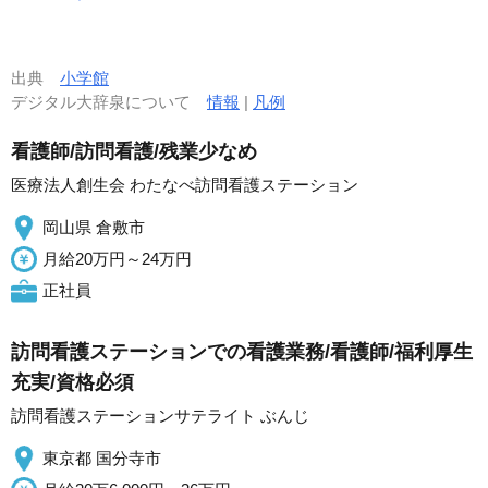
出典
小学館
デジタル大辞泉について
情報
|
凡例
看護師/訪問看護/残業少なめ
医療法人創生会 わたなべ訪問看護ステーション
岡山県 倉敷市
月給20万円～24万円
正社員
訪問看護ステーションでの看護業務/看護師/福利厚生
充実/資格必須
訪問看護ステーションサテライト ぶんじ
東京都 国分寺市