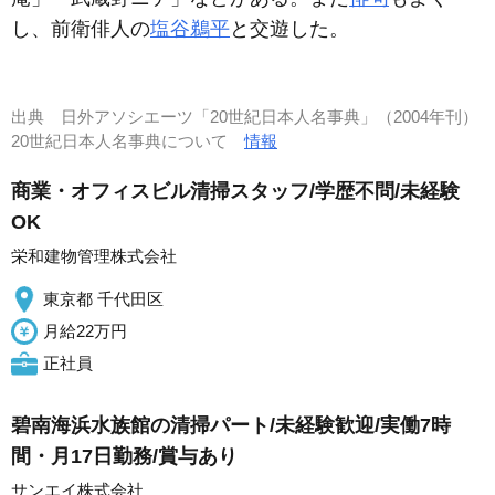
し、前衛俳人の
塩谷鵜平
と交遊した。
出典
日外アソシエーツ「20世紀日本人名事典」（2004年刊）
20世紀日本人名事典について
情報
商業・オフィスビル清掃スタッフ/学歴不問/未経験
OK
栄和建物管理株式会社
東京都 千代田区
月給22万円
正社員
碧南海浜水族館の清掃パート/未経験歓迎/実働7時
間・月17日勤務/賞与あり
サンエイ株式会社