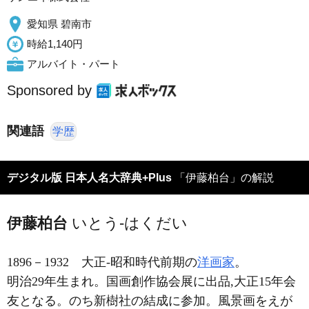
愛知県 碧南市
時給1,140円
アルバイト・パート
Sponsored by
関連語
学歴
デジタル版 日本人名大辞典+Plus
「伊藤柏台」の解説
伊藤柏台
いとう-はくだい
1896－1932
大正-昭和時代前期の
洋画家
。
明治29年生まれ。国画創作協会展に出品,大正15年会
友となる。のち新樹社の結成に参加。風景画をえが