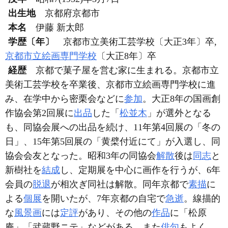
出生地
京都府京都市
本名
伊藤 新太郎
学歴〔年〕
京都市立美術工芸学校〔大正3年〕卒,
京都市立絵画専門学校
〔大正8年〕卒
経歴
京都で菓子屋を営む家に生まれる。京都市立
美術工芸学校を卒業後、京都市立絵画専門学校に進
み、在学中から密栗会などに
参加
。大正8年の国画創
作協会第2回展に
出品
した「
松並木
」が選外となる
も、同協会展への出品を続け、11年第4回展の「冬の
日」、15年第5回展の「黄檗付近にて」が入選し、同
協会会友となった。昭和3年の同協会
解散
後は
同志
と
新樹社を
結成
し、定期展を中心に画作を行うが、6年
会員の
脱退
が相次ぎ同社は解散。同年京都で
素描
に
よる
個展
を開いたが、7年京都の自宅で
急逝
。線描的
な
風景画
には
定評
があり、その他の
作品
に「松原
庵」「武蔵野ニテ」などがある。また
俳句
もよく