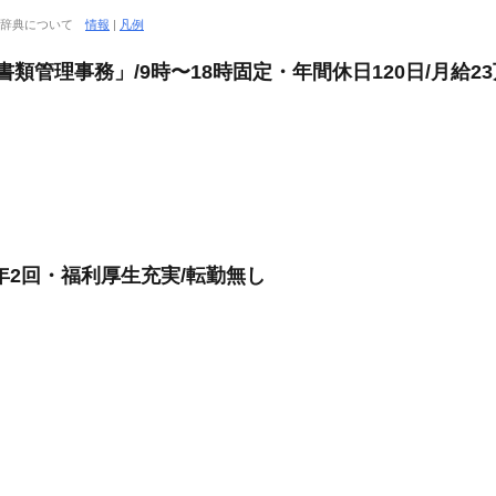
大辞典について
情報
|
凡例
書類管理事務」/9時〜18時固定・年間休日120日/月給2
年2回・福利厚生充実/転勤無し