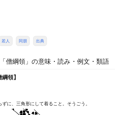
若人
同朋
出典
「僧綱領」の意味・読み・例文・類語
僧綱領】
らずに、三角形にして着ること。そうごう。