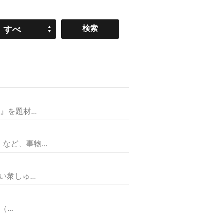
すべ
て
を題材...
ど、事物...
しゅ...
..