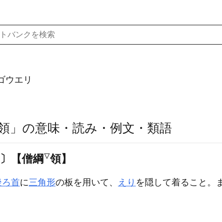
ゴウエリ
領」の意味・読み・例文・類語
‐〕【僧綱
▽
領】
後ろ首
に
三角形
の板を用いて、
えり
を隠して着ること。