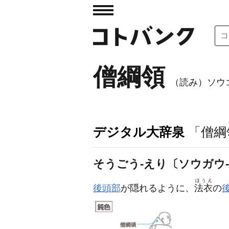
僧綱領
（読み）ソウ
デジタル大辞泉
「僧綱
そうごう‐えり〔ソウガウ
ほうえ
後頭部
が隠れるように、
法衣
の