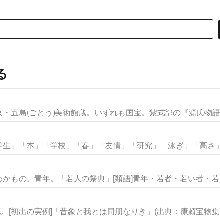
る
・五島(ごとう)美術館蔵。いずれも国宝。紫式部の『源氏物語』
生」「本」「学校」「春」「友情」「研究」「泳ぎ」「高さ」な
かもの。青年。「若人の祭典」[類語]青年・若者・若い者・若い衆
。[初出の実例]「昔象と我とは同朋なりき」(出典：康頼宝物集（.