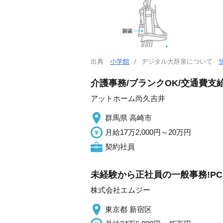
出典
小学館
デジタル大辞泉について
介護事務/ブランクOK/交通費支
アットホーム尚久吉井
群馬県 高崎市
月給17万2,000円～20万円
契約社員
未経験から正社員の一般事務!PC
株式会社エムジー
東京都 新宿区