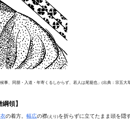
候事、同朋・入道・年寄くるしからず、若人は尾籠也」(出典：宗五大草紙
僧綱領】
法衣
の着方。
幅広
の襟
を折らずに立てたまま頭を隠
(えり)