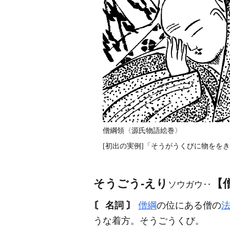
僧綱領〈源氏物語絵巻〉
[初出の実例]「そうがうくびに物ををき
そうごう‐えり
【
ソウガウ‥
〘 名詞 〙
僧綱
の位にある僧の
うな着方。そうごうくび。