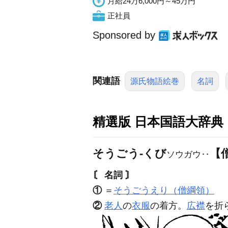
月給24万6,000円～45万円
正社員
Sponsored by
関連語
源氏物語絵巻
名詞
精選版 日本国語大辞典
そうごう‐くび
【
ソウガウ‥
〘 名詞 〙
①
＝
そうごうえり（僧綱領）
②
老人
の
衣服
の着方。
広襟
を折