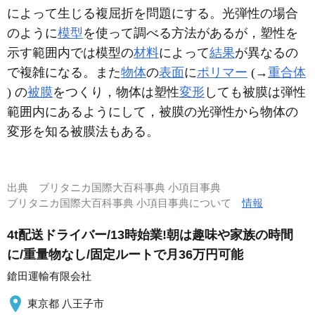
によって生じる複屈折を問題にする。光弾性の場合
のように
模型
を使って調べる方法があるが，塑性を
示す範囲内では模型の
材料
によって
結果
が異なるの
で複雑になる。また
物体
の
表面
に
ポリマー
(→
重合体
) の
被膜
をつくり，物体は塑性
変形
しても被膜は弾性
範囲内にあるようにして，被膜の光弾性から物体の
変形を知る被膜法もある。
出典
ブリタニカ国際大百科事典 小項目事典
ブリタニカ国際大百科事典 小項目事典について
情報
4t配送ドライバー/13時始業!朝は趣味や家族の時間
に/重量物なし/固定ルートで月36万円可能
鎗田運輸有限会社
東京都 八王子市