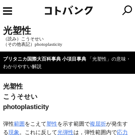
光塑性
（読み）こうそせい
（その他表記）photoplasticity
ブリタニカ国際大百科事典 小項目事典
「光塑性」の意味・
わかりやすい解説
光塑性
こうそせい
photoplasticity
弾性
範囲
をこえて
塑性
を示す範囲で
複屈折
が発生す
る
現象
。これに反して
光弾性
は，弾性範囲内で
応力