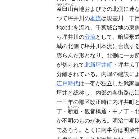
ちやうすやま
茶臼山
台地およびその北側に連
つて坪井川の
本流
は現壺川一丁
地の北を流れ、千葉城台地の東
ら坪井川の
分流
として、暗渠形
城の北側で坪井川本流に合流す
膨らんだ形となり、北側に一ヵ
が切られて
北新坪井町
・坪井広
分離されている。内堀の建設に
江戸時代
は一帯が独立した武家
坪井と総称し、内部の各街路は
一三年の郡区改正時に内坪井町
しんみち
丁・
新道
・観音橋通・中ノ丁・
か不明のものがある。明治中期
であろう。とくに南半分は明治