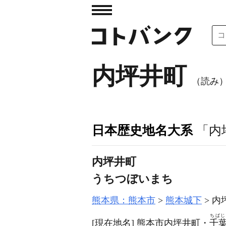
内坪井町
（読み
日本歴史地名大系
「内
内坪井町
うちつぼいまち
熊本県：熊本市
熊本城下
内
ちばじ
[現在地名]
熊本市内坪井町・
千