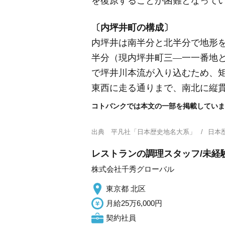
を復原することが困難となって
〔内坪井町の構成〕
内坪井は南半分と北半分で地形
半分
（現内坪井町三―一一番地
で坪井川本流が入り込むため、
東西に走る通りまで、南北に縦
コトバンクでは本文の一部を掲載していま
出典
平凡社「日本歴史地名大系」
日本
レストランの調理スタッフ/未経験
株式会社千秀グローバル
東京都 北区
月給25万6,000円
契約社員