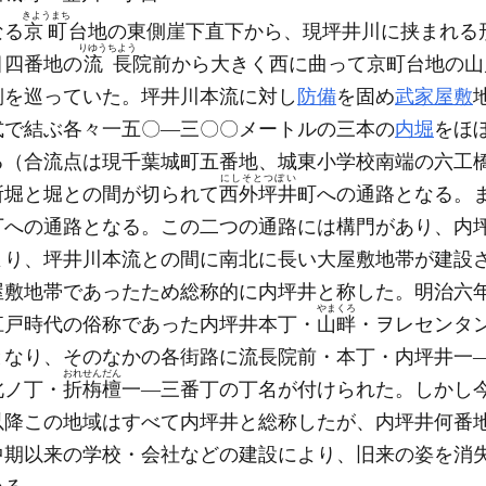
きようまち
なる
京町
台地の東側崖下直下から、現坪井川に挟まれる
りゆうちよう
目四番地の
流長
院前から大きく西に曲って京町台地の山
側を巡っていた。坪井川本流に対し
防備
を固め
武家屋敷
式で結ぶ各々一五〇―三〇〇メートルの三本の
内堀
をほ
る
（合流点は現千葉城町五番地、城東小学校南端の六工
にしそとつぼい
所堀と堀との間が切られて
西外坪井
町への通路となる。
丁への通路となる。この二つの通路には構門があり、内
より、坪井川本流との間に南北に長い大屋敷地帯が建設
屋敷地帯であったため総称的に内坪井と称した。明治六
やまくろ
江戸時代の俗称であった内坪井本丁・
山畔
・ヲレセンタ
となり、そのなかの各街路に流長院前・本丁・内坪井一
おれせんだん
北ノ丁・
折栴檀
一―三番丁の丁名が付けられた。しかし
以降この地域はすべて内坪井と総称したが、内坪井何番
中期以来の学校・会社などの建設により、旧来の姿を消