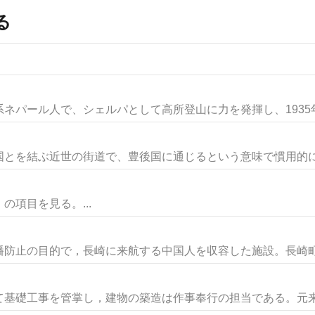
る
ネパール人で、シェルパとして高所登山に力を発揮し、1935年シ
とを結ぶ近世の街道で、豊後国に通じるという意味で慣用的に豊
項目を見る。...
防止の目的で，長崎に来航する中国人を収容した施設。長崎町年
基礎工事を管掌し，建物の築造は作事奉行の担当である。元来臨