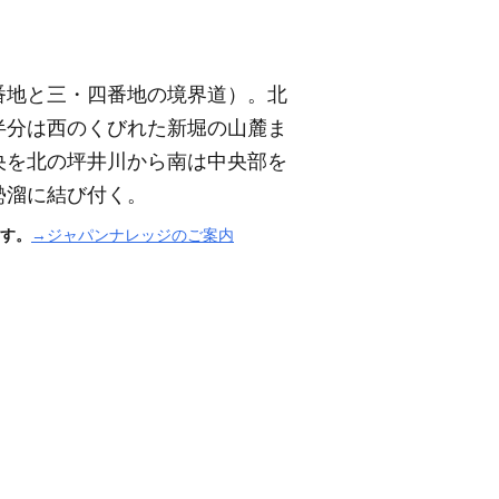
番地と三・四番地の境界道）
。北
半分は西のくびれた新堀の山麓ま
央を北の坪井川から南は中央部を
勢溜に結び付く。
す。
→ジャパンナレッジのご案内