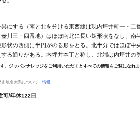
いる。
を異にする
（南と北を分ける東西線は現内坪井町一・二
と壺川三・四番地）
はほぼ南北に長い矩形状をなし、南
矩形状の西側に半円がのる形をとる。北半分ではほぼ中
貫する通りがある。内坪井本丁と称し、北端は内坪井の
す。ジャパンナレッジをご利用いただくとすべての情報をご覧になれま
歴史地名大系について
情報
可/年休122日