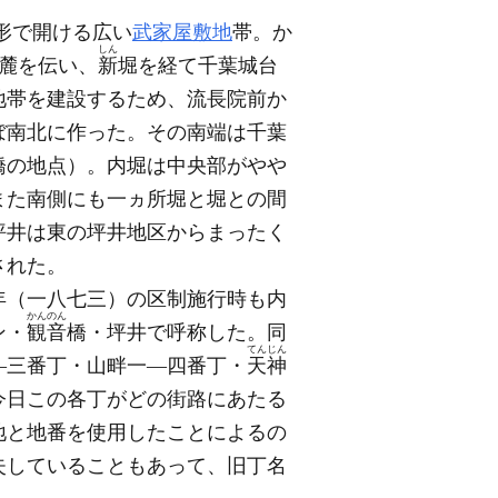
形で開ける広い
武家屋敷地
帯。か
しん
麓を伝い、
新
堀を経て千葉城台
地帯を建設するため、流長院前か
ぼ南北に作った。その南端は千葉
橋の地点）
。内堀は中央部がやや
また南側にも一ヵ所堀と堀との間
坪井は東の坪井地区からまったく
された。
年
（一八七三）
の区制施行時も内
かんのん
ン・
観音
橋・坪井で呼称した。同
てんじん
―三番丁・山畔一―四番丁・
天神
今日この各丁がどの街路にあたる
地と地番を使用したことによるの
失していることもあって、旧丁名