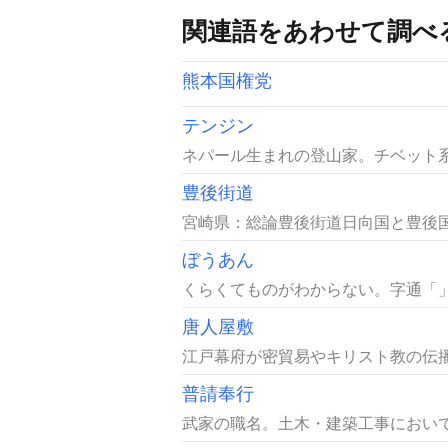
関連語をあわせて調べ
熊本国権党
テンジン
ネパール生まれの登山家。チベット系
豊後街道
宮崎県：総論豊後街道日向国と豊後国
ぼうあん
くらくてものがわからない。字通「」の
唐人屋敷
江戸幕府が密貿易やキリスト教の伝播
普請奉行
武家の職名。土木・建築工事において