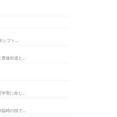
プト...
後街道と...
寄に命じ...
時の役で...