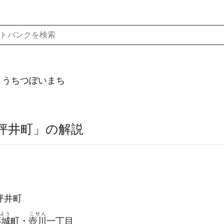
）うちつぼいまち
坪井町」の解説
坪井町
よう
こせん
葉城
町・
壺川
一丁目