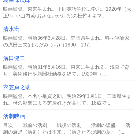
映画監督。東京生まれ。正則英語学校に学ぶ。1920年（大
正9）小山内薫(おさないかおる)の松竹キネマ...
清水宏
映画監督。明治36年3月28日、静岡県生まれ。科学評論家
の原田三夫(はらだみつお)（1890―197...
溝口健二
映画監督。明治31年5月16日、東京に生まれる。浅草で育
ち、美術修行や新聞社勤務を経て、1920年（...
衣笠貞之助
映画監督。本名小亀貞之助。明治29年1月1日、三重県生ま
れ。母の影響による芝居好きが高じて、18歳で...
活劇映画
目次 戦前の活劇 戦後の活劇 活劇の隆盛 活
劇の衰退〈活劇〉とは本来，〈活きたる演劇の意〉（...