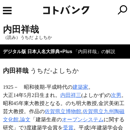
内田祥哉
（読み）うちだ よしちか
デジタル版 日本人名大辞典+Plus
「内田祥哉」の解説
内田祥哉
うちだ-よしちか
1925－
昭和後期-平成時代の
建築家
。
大正14年5月2日生まれ。
内田祥三
(よしかず)の
次男
。
昭和45年東大教授となる。のち明大教授,金沢美術工
芸大教授。作品の
佐賀県立博物館
,
佐賀県立九州陶磁
文化館
,
論文
「建築生産の
オープンシステム
に関する
研究」で3度建築学会賞を
受賞
。平成5年建築学会会