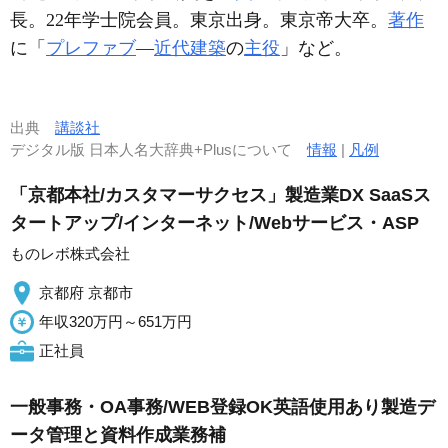
長。22年学士院会員。東京出身。東京帝大卒。
著作
に「
プレファブ
―
近代建築
の
主役
」など。
出典
講談社
デジタル版 日本人名大辞典+Plusについて
情報
|
凡例
「京都本社/カスタマーサクセス」製造業DX SaaSス
タートアップ/インターネット/Webサービス・ASP
ものレボ株式会社
京都府 京都市
年収320万円～651万円
正社員
一般事務・OA事務/WEB登録OK英語使用あり製造デ
ータ管理と資料作成業務補